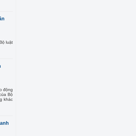
ân
Bộ luật
h
ao động
 của Bộ
ng khác
ranh