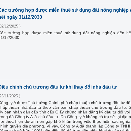
Các trường hợp được miễn thuế sử dụng đất nông nghiệp 
hết ngày 31/12/2030
02/12/2025 )
Các trường hợp được miễn thuế sử dụng đất nông nghiệp đến hế
31/12/2030
Điều chỉnh chủ trương đầu tư khi thay đổi nhà đầu tư
25/11/2025 )
Công ty A được Thủ tướng Chính phủ chấp thuận chủ trương đầu tư đồ
chấp thuận nhà đầu tư theo văn bản chấp thuận chủ trương đầu tư. 
Ủy ban nhân dân cấp tỉnh cấp Giấy chứng nhận đăng ký đầu tư đối với
rong đó Công ty A là chủ đầu tư. Do Công ty A không có trụ sở tại địa
nơi thực hiện dự án nên gặp khó khăn trong việc thực hiện các nghĩa
chính quyền địa phương. Vì vậy, Công ty A đã thành lập Công ty TNH
ông ty A sở hữu 100% vốn điều lệ) để trực tiếp triển khai dự án và th