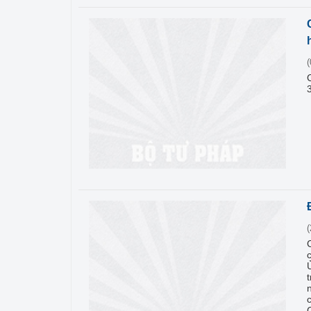
(
(
t
C