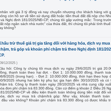
nhân với giá 3 tỷ đồng và nay chuyển nhượng cho khách hàng với g
hông còn hồ sơ về tiền sử dụng đất hoặc tiền thuê đất đã nộp cho N
 và Nghị định 181/2025/NĐ-CP, chúng tôi gặp vướng mắc: Trong trư
 đất nộp ngân sách nhà nước” của thửa đất, thì chúng tôi phải tính th
hay không?
Khấu trừ thuế giá trị gia tăng đối với hàng hóa, dịch vụ mua 
chậm, trả góp và khoản phí chậm trả theo Nghị định 181/20
CP.
09/12/2025 )
Câu hỏi: Công ty chúng tôi mua dịch vụ ngày 29/6/2025 trị giá 20.
đồng, thanh toán theo hai đợt. - Đợt 1: 10.000.000 đồng, thanh to
08/8/2025 (trong hạn). - Đợt 2: 10.000.000 đồng, thời hạn theo hợp 
30/9/2025 nhưng hai bên ký phụ lục gia hạn đến 30/10/2025 và có t
chậm trả. Công ty thanh toán ngày 28/10/2025 và nhà cung cấp xuấ
hóa đơn phí chậm trả 83.300 đồng. Căn cứ điểm g khoản 2 Điều 26 Ng
181/2025/NĐ-CP về điều kiện thanh toán không dùng tiền mặt đối v
hóa, dịch vụ mua trả chậm/trả góp: Như vậy, khoản thanh toán
 đầu vào không? Khoản phí chậm trả 83.300 đồng có được khấu tr