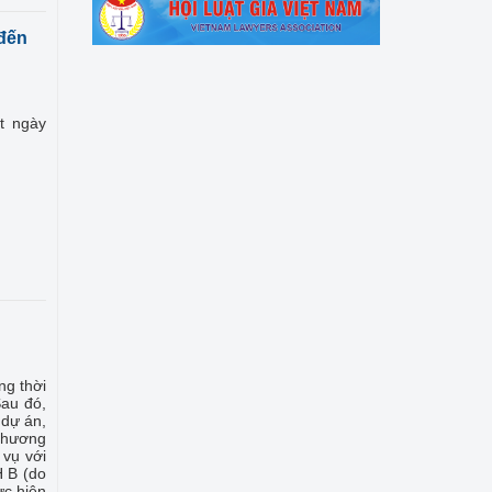
đến
t ngày
ng thời
Sau đó,
 dự án,
 phương
 vụ với
H B (do
ực hiện