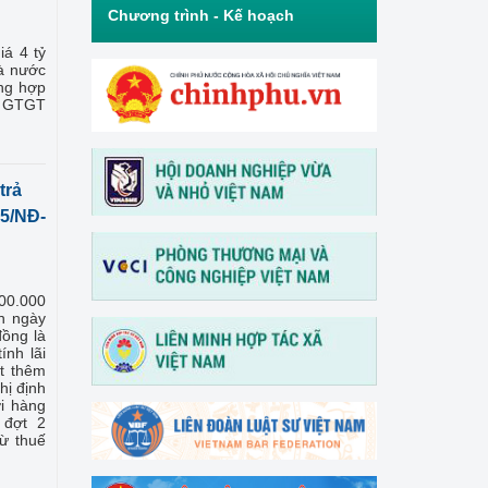
Chương trình - Kế hoạch
iá 4 tỷ
hà nước
ờng hợp
uế GTGT
trả
25/NĐ-
000.000
án ngày
đồng là
ính lãi
t thêm
hị định
ới hàng
 đợt 2
ừ thuế