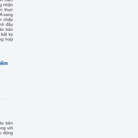
ng nhận
ức thực
 A sang
ản chấp
ành đầy
văn bản
 bất kỳ
ờng hợp
iểm
các bên
ộng với
ao động