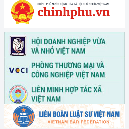
thắng 30/4 và ngày Quốc tế Lao động 01/5 năm 2026
Tổ chức Hội nghị tập huấn "Tư vấn, hỗ trợ pháp lý cho phụ
nữ khởi nghiệp, phát triển kinh doanh" vào ngày 30/3/2026
V/v thông tin và đề nghị phối hợp triển khai hoạt động của
Trung tâm Hỗ trợ pháp lý cho doanh nghiệp nhỏ và vừa