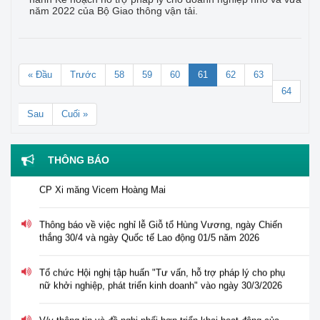
năm 2022 của Bộ Giao thông vận tải.
« Đầu
Trước
58
59
60
61
62
63
64
Sau
Cuối »
Thông báo tuyển dụng viên chức năm 2026 của Trung tâm
Hỗ trợ pháp lý cho doanh nghiệp nhỏ và vừa
THÔNG BÁO
Thông báo về việc tư vấn, hỗ trợ pháp lý đối với Công ty
CP Xi măng Vicem Hoàng Mai
Thông báo về việc nghỉ lễ Giỗ tổ Hùng Vương, ngày Chiến
thắng 30/4 và ngày Quốc tế Lao động 01/5 năm 2026
Tổ chức Hội nghị tập huấn "Tư vấn, hỗ trợ pháp lý cho phụ
nữ khởi nghiệp, phát triển kinh doanh" vào ngày 30/3/2026
V/v thông tin và đề nghị phối hợp triển khai hoạt động của