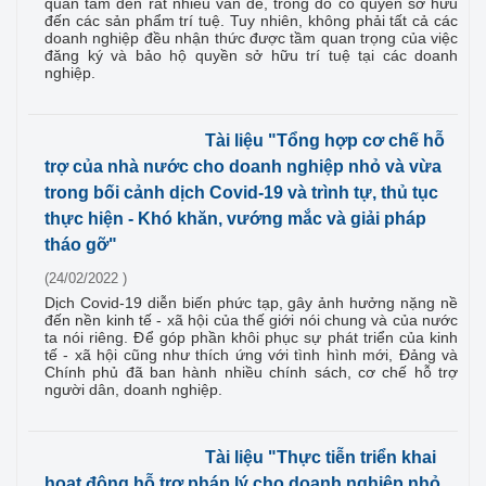
quan tâm đến rất nhiều vấn đề, trong đó có quyền sở hữu
đến các sản phẩm trí tuệ. Tuy nhiên, không phải tất cả các
doanh nghiệp đều nhận thức được tầm quan trọng của việc
đăng ký và bảo hộ quyền sở hữu trí tuệ tại các doanh
nghiệp.
Tài liệu "Tổng hợp cơ chế hỗ
trợ của nhà nước cho doanh nghiệp nhỏ và vừa
trong bối cảnh dịch Covid-19 và trình tự, thủ tục
thực hiện - Khó khăn, vướng mắc và giải pháp
tháo gỡ"
(24/02/2022 )
Dịch Covid-19 diễn biến phức tạp, gây ảnh hưởng nặng nề
đến nền kinh tế - xã hội của thế giới nói chung và của nước
ta nói riêng. Để góp phần khôi phục sự phát triển của kinh
tế - xã hội cũng như thích ứng với tình hình mới, Đảng và
Chính phủ đã ban hành nhiều chính sách, cơ chế hỗ trợ
người dân, doanh nghiệp.
Tài liệu "Thực tiễn triển khai
hoạt động hỗ trợ pháp lý cho doanh nghiệp nhỏ