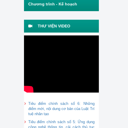
Chương trình - Kế hoạch
THƯ VIỆN VIDEO
Tiêu điểm chính sách số 6: Những
điểm mới, nội dung cơ bản của Luật Trí
tuệ nhân tạo
Tiêu điểm chính sách số 5: Ứng dụng
công nghệ thông tin, cải cách thủ tục