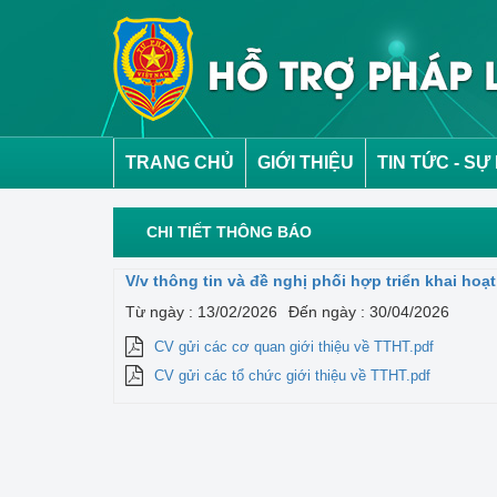
TRANG CHỦ
GIỚI THIỆU
TIN TỨC - SỰ
CHI TIẾT THÔNG BÁO
V/v thông tin và đề nghị phối hợp triển khai ho
Từ ngày : 13/02/2026
Đến ngày : 30/04/2026
CV gửi các cơ quan giới thiệu về TTHT.pdf
CV gửi các tổ chức giới thiệu về TTHT.pdf