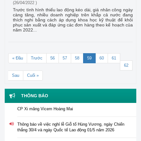
(26/04/2022 )
Trước tình hình thiếu lao động kéo dài, giá nhân công ngày
càng tăng, nhiều doanh nghiệp trên khắp cả nước đang
thích nghi bằng cách áp dụng khoa học kỹ thuật để khôi
phục sản xuất và đáp ứng các đơn hàng theo kế hoạch của
năm 2022...
« Đầu
Trước
56
57
58
59
60
61
62
Sau
Cuối »
Thông báo tuyển dụng viên chức năm 2026 của Trung tâm
Hỗ trợ pháp lý cho doanh nghiệp nhỏ và vừa
THÔNG BÁO
Thông báo về việc tư vấn, hỗ trợ pháp lý đối với Công ty
CP Xi măng Vicem Hoàng Mai
Thông báo về việc nghỉ lễ Giỗ tổ Hùng Vương, ngày Chiến
thắng 30/4 và ngày Quốc tế Lao động 01/5 năm 2026