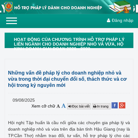
Đăng nhập
HOẠT ĐỘNG CỦA CHƯƠNG TRÌNH HỖ TRỢ PHÁP LÝ
LIÊN NGÀNH CHO DOANH NGHIỆP NHỎ VÀ VỪA, HỘ
KINH DOANH GIAI ĐOẠN 2026 - 2030
Những vấn đề pháp lý cho doanh nghiệp nhỏ và
vừa trong thời đại chuyển đổi số, thách thức và cơ
hội trong kỷ nguyên mới
09/08/2025
Xem cỡ chữ
Đọc bài viết
In trang
Hội nghị Tập huấn là cầu nối giữa các chuyên gia pháp lý và
doanh nghiệp nhỏ và vừa trên địa bàn tỉnh Hậu Giang (nay là
TP.Cần Thơ) nhằm trao đổi, tư vấn, hỗ trợ pháp lý cho các