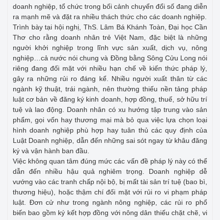
doanh nghiệp, tổ chức trong bối cảnh chuyển đổi số đang diễn
ra mạnh mẽ và đặt ra nhiều thách thức cho các doanh nghiệp.
Trình bày tại hội nghị, ThS. Lâm Bá Khánh Toàn, Đại học Cần
Thơ cho rằng doanh nhân trẻ Việt Nam, đặc biệt là những
người khởi nghiệp trong lĩnh vực sản xuất, dịch vụ, nông
nghiệp…cả nước nói chung và Đồng bằng Sông Cửu Long nói
riêng đang đối mặt với nhiều hạn chế về kiến thức pháp lý,
gây ra những rủi ro đáng kể. Nhiều người xuất thân từ các
ngành kỹ thuật, trái ngành, nên thường thiếu nền tảng pháp
luật cơ bản về đăng ký kinh doanh, hợp đồng, thuế, sở hữu trí
tuệ và lao động. Doanh nhân có xu hướng tập trung vào sản
phẩm, gọi vốn hay thương mại mà bỏ qua việc lựa chọn loại
hình doanh nghiệp phù hợp hay tuân thủ các quy định của
Luật Doanh nghiệp, dẫn đến những sai sót ngay từ khâu đăng
ký và vận hành ban đầu.
Việc không quan tâm đúng mức các vấn đề pháp lý này có thể
dẫn đến nhiều hậu quả nghiêm trọng. Doanh nghiệp dễ
vướng vào các tranh chấp nội bộ, bị mất tài sản trí tuệ (bao bì,
thương hiệu), hoặc thậm chí đối mặt với rủi ro vi phạm pháp
luật. Đơn cử như trong ngành nông nghiệp, các rủi ro phổ
biến bao gồm ký kết hợp đồng với nông dân thiếu chặt chẽ, vi