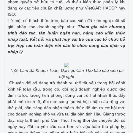
phạm quyền sở hữu trí tuệ, và thiếu kiến thức pháp lý khi
đăng ký các tiêu chuẩn chất lượng như VietGAP, HACCP hay
ISO.
Từ một số thách thức trên, báo cáo viên đã kiến nghị một số
giải pháp cho doanh nghiệp như:
Tham gia các chương
trình đào tạo, tập huấn ngắn hạn, nâng cao kiến thức
pháp luật; Kết nối và phát huy vai trò của các tổ chức hỗ
trợ; Hợp tác toàn diện với các tổ chức cung cấp dịch vụ
pháp lý
ThS. Lâm Bá Khánh Toàn, Đại học Cần Thơ báo cáo viên tại
hội nghị
Chuyển đổi số đang trở thành xu thế tất yếu trong bối cảnh
kinh tế toàn cầu, trong đó, đội ngũ doanh nghiệp được xác
định là lực lượng tiên phong, đóng vai trò hạt nhân thúc đẩy
phát triển kinh tế, đổi mới sáng tạo và hội nhập sâu rộng với
thế giới, sẵn sàng đón nhận thách thức để tìm ra cơ hội mới
cho doanh nghiệp nhỏ và vừa tại địa bàn tỉnh Hậu Giang trước
đây, nay là thành phố Cần Thơ. Trong thời đại chuyển đổi số
ngày nay đặt ra yêu cầu cao hơn về việc tuân thủ pháp lý,
minh bạch thông tin, cũng như hiểu biết về các rủi ro trong