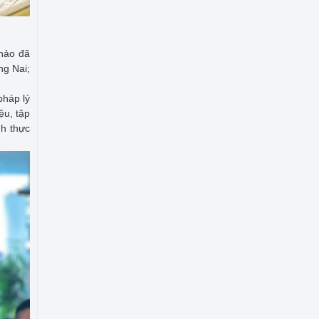
thảo đã
ng Nai;
pháp lý
ệu, tập
nh thực