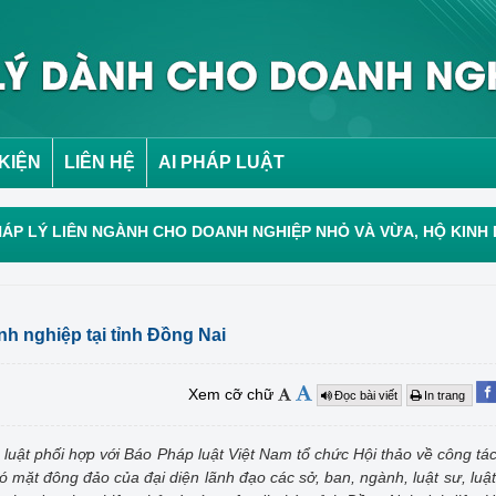
 KIỆN
LIÊN HỆ
AI PHÁP LUẬT
ÁP LÝ LIÊN NGÀNH CHO DOANH NGHIỆP NHỎ VÀ VỪA, HỘ KINH
nh nghiệp tại tỉnh Đồng Nai
Xem cỡ chữ
Đọc bài viết
In trang
uật phối hợp với Báo Pháp luật Việt Nam tổ chức Hội thảo về công tác
ó mặt đông đảo của đại diện lãnh đạo các sở, ban, ngành, luật sư, luật