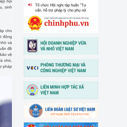
iệp hội
khởi nghiệp, phát triển kinh
u, sinh
doanh" vào ngày 30/3/2026
V/v thông tin và đề nghị phối
hợp triển khai hoạt động của
háp cho
Trung tâm Hỗ trợ pháp lý cho
ạt động
doanh nghiệp nhỏ và vừa
 nhỏ và
 vấn đề
 bảo vệ
và nhỏ,
rợ pháp