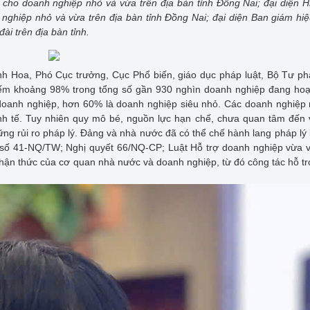
 cho doanh nghiệp nhỏ và vừa trên địa bàn tỉnh Đồng Nai; đại diện H
nghiệp nhỏ và vừa trên địa bàn tỉnh Đồng Nai; đại diện Ban giám hiệ
ài trên địa bàn tỉnh.
nh Hoa, Phó Cục trưởng, Cục Phổ biến, giáo dục pháp luật, Bộ Tư p
hiếm khoảng 98% trong tổng số gần 930 nghìn doanh nghiệp đang ho
7 doanh nghiệp, hơn 60% là doanh nghiệp siêu nhỏ. Các doanh nghiệp
kinh tế. Tuy nhiên quy mô bé, nguồn lực hạn chế, chưa quan tâm đến
ng rủi ro pháp lý. Đảng và nhà nước đã có thể chế hành lang pháp lý
 số 41-NQ/TW; Nghị quyết 66/NQ-CP; Luật Hỗ trợ doanh nghiệp vừa 
nhận thức của cơ quan nhà nước và doanh nghiệp, từ đó công tác hỗ t