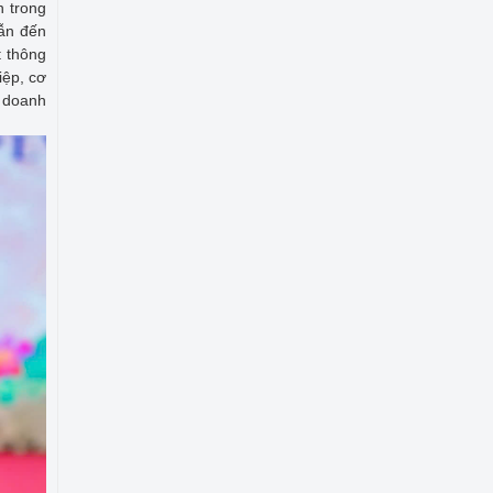
n trong
dẫn đến
t thông
iệp, cơ
a doanh