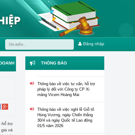
Thông báo tuyển dụng viên chức
Đăng nhập
năm 2026 của Trung tâm Hỗ trợ
pháp lý cho doanh nghiệp nhỏ và
vừa
 DOANH
THÔNG BÁO
Thông báo về việc tư vấn, hỗ trợ
pháp lý đối với Công ty CP Xi
măng Vicem Hoàng Mai
Thông báo về việc nghỉ lễ Giỗ tổ
Hùng Vương, ngày Chiến thắng
30/4 và ngày Quốc tế Lao động
01/5 năm 2026
 hỗ trợ
Tổ chức Hội nghị tập huấn "Tư
 gia và
vấn, hỗ trợ pháp lý cho phụ nữ