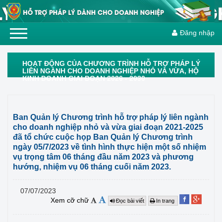
Đăng nhập
HOẠT ĐỘNG CỦA CHƯƠNG TRÌNH HỖ TRỢ PHÁP LÝ
LIÊN NGÀNH CHO DOANH NGHIỆP NHỎ VÀ VỪA, HỘ
KINH DOANH GIAI ĐOẠN 2026 - 2030
Ban Quản lý Chương trình hỗ trợ pháp lý liên ngành
cho doanh nghiệp nhỏ và vừa giai đoạn 2021-2025
đã tổ chức cuộc họp Ban Quản lý Chương trình
ngày 05/7/2023 về tình hình thực hiện một số nhiệm
vụ trọng tâm 06 tháng đầu năm 2023 và phương
hướng, nhiệm vụ 06 tháng cuối năm 2023.
07/07/2023
Xem cỡ chữ
Đọc bài viết
In trang