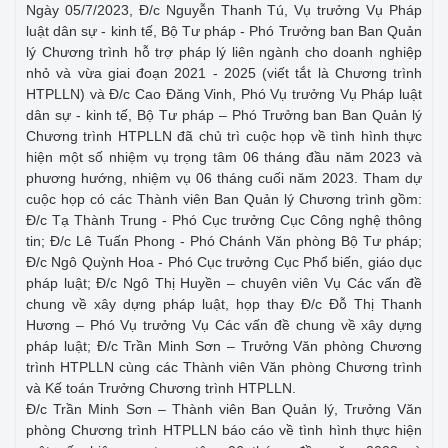
Ngày 05/7/2023, Đ/c Nguyễn Thanh Tú, Vụ trưởng Vụ Pháp
luật dân sự - kinh tế, Bộ Tư pháp - Phó Trưởng ban Ban Quản
lý Chương trình hỗ trợ pháp lý liên ngành cho doanh nghiệp
nhỏ và vừa giai đoạn 2021 - 2025 (viết tắt là Chương trình
HTPLLN) và Đ/c Cao Đăng Vinh, Phó Vụ trưởng Vụ Pháp luật
dân sự - kinh tế, Bộ Tư pháp – Phó Trưởng ban Ban Quản lý
Chương trình HTPLLN đã chủ trì cuộc họp về tình hình thực
hiện một số nhiệm vụ trọng tâm 06 tháng đầu năm 2023 và
phương hướng, nhiệm vụ 06 tháng cuối năm 2023. Tham dự
cuộc họp có các Thành viên Ban Quản lý Chương trình gồm:
Đ/c Tạ Thành Trung - Phó Cục trưởng Cục Công nghệ thông
tin; Đ/c Lê Tuấn Phong - Phó Chánh Văn phòng Bộ Tư pháp;
Đ/c Ngô Quỳnh Hoa - Phó Cục trưởng Cục Phổ biến, giáo dục
pháp luật; Đ/c Ngô Thị Huyền – chuyên viên Vụ Các vấn đề
chung về xây dựng pháp luật, họp thay Đ/c Đỗ Thị Thanh
Hương – Phó Vụ trưởng Vụ Các vấn đề chung về xây dựng
pháp luật; Đ/c Trần Minh Sơn – Trưởng Văn phòng Chương
trình HTPLLN cùng các Thành viên Văn phòng Chương trình
và Kế toán Trưởng Chương trình HTPLLN.
Đ/c Trần Minh Sơn – Thành viên Ban Quản lý, Trưởng Văn
phòng Chương trình HTPLLN báo cáo về tình hình thực hiện