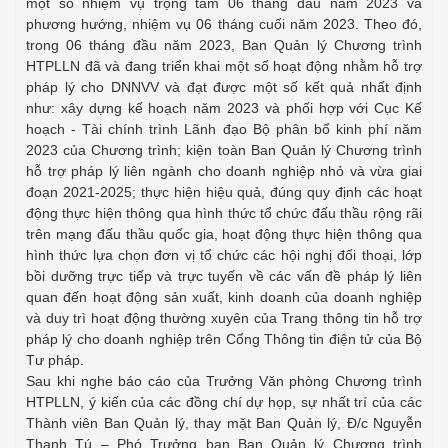
một số nhiệm vụ trọng tâm 06 tháng đầu năm 2023 và
phương hướng, nhiệm vụ 06 tháng cuối năm 2023. Theo đó,
trong 06 tháng đầu năm 2023, Ban Quản lý Chương trình
HTPLLN đã và đang triển khai một số hoạt động nhằm hỗ trợ
pháp lý cho DNNVV và đạt được một số kết quả nhất định
như: xây dựng kế hoạch năm 2023 và phối hợp với Cục Kế
hoạch - Tài chính trình Lãnh đạo Bộ phân bổ kinh phí năm
2023 của Chương trình; kiện toàn Ban Quản lý Chương trình
hỗ trợ pháp lý liên ngành cho doanh nghiệp nhỏ và vừa giai
đoạn 2021-2025; thực hiện hiệu quả, đúng quy định các hoạt
động thực hiện thông qua hình thức tổ chức đấu thầu rộng rãi
trên mạng đấu thầu quốc gia, hoạt động thực hiện thông qua
hình thức lựa chọn đơn vị tổ chức các hội nghị đối thoại, lớp
bồi dưỡng trực tiếp và trực tuyến về các vấn đề pháp lý liên
quan đến hoạt động sản xuất, kinh doanh của doanh nghiệp
và duy trì hoạt động thường xuyên của Trang thông tin hỗ trợ
pháp lý cho doanh nghiệp trên Cổng Thông tin điện tử của Bộ
Tư pháp.
Sau khi nghe báo cáo của Trưởng Văn phòng Chương trình
HTPLLN, ý kiến của các đồng chí dự họp, sự nhất trí của các
Thành viên Ban Quản lý, thay mặt Ban Quản lý, Đ/c Nguyễn
Thanh Tú – Phó Trưởng ban Ban Quản lý Chương trình