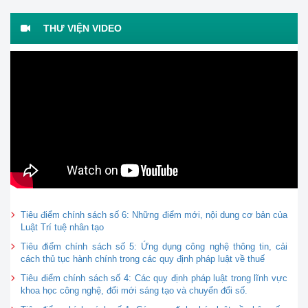
THƯ VIỆN VIDEO
Tiêu điểm chính sách số 6: Những điểm mới, nội dung cơ bản của
Luật Trí tuệ nhân tạo
Tiêu điểm chính sách số 5: Ứng dụng công nghệ thông tin, cải
cách thủ tục hành chính trong các quy định pháp luật về thuế
Tiêu điểm chính sách số 4: Các quy định pháp luật trong lĩnh vực
khoa học công nghệ, đổi mới sáng tạo và chuyển đổi số.