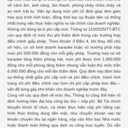
về cách âm, ánh sáng, âm thanh, phòng cháy chữa cháy và
an ninh trật tự. Việc áp dụng mức phí cố định giúp đơn giản
hóa quá trình tính toán, đồng thời tạo sự thuận tiện và thống
nhất trong việc thực hiện nghĩa vụ tài chính của doanh nghiệp.
Không chỉ dừng lại ở phí cấp mới, Thông tư 110/2025/TT-BTC
còn quy định rõ mức thu phí thẩm định trong các trường hợp
điều chỉnh giấy phép. Theo khoản 3 Điều 4, khi thay đổi chủ
sở hữu, cơ sở kinh doanh karaoke hoặc vũ trường phải nộp
mức phí 500.000 đồng cho mỗi giấy phép. Trường hợp cơ sở
karaoke tăng thêm phòng hát, mức phí được tính 1.000.000
đồng cho mỗi phòng tăng thêm nhưng vẫn tuân thủ mức trần
6.000.000 đồng cho mỗi lần thẩm định. Quy định này đảm bảo
sự thống nhất giữa phí cấp mới và phí điều chỉnh, tránh tình
trạng chi phí điều chỉnh cao hơn chi phí cấp phép ban đầu –
vấn đề từng gây khó khăn cho doanh nghiệp trước đây.
Cùng với các quy định về mức thu, Thông tư cũng thể hiện rõ
định hướng hiện đại hóa công tác thu – nộp phí. Bộ Tài chính
khuyến khích tổ chức, cá nhân thực hiện nộp phí bằng các
hình thức không dùng tiền mặt, như chuyển khoản vào tài
khoản chuyên thu tại ngân hàng, nộp vào Kho bạc Nhà nước
hoặc thanh toán thông qua dịch vụ công trực tuyến. Dù vẫn