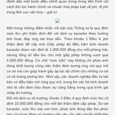
đánh dấu một bước điều chỉnh quan trọng trong tiến trình cải
cách thủ tục hành chính và chuẩn hóa pháp luật về phí, lệ phí
trong lĩnh vực văn hóa – giải trí.
Một trong những điểm nhấn nổi bật của Thông tư là quy định
mức thu phí thẩm định đối với dịch vụ karaoke theo hướng
linh hoạt, đáp ứng sát thực tiễn. Theo khoản 1 Điều 4, phí
thẩm định để cấp mới Giấy phép đủ điều kiện kinh doanh
karaoke được xác định là 1.000.000 đồng cho mỗi phòng hát,
nhưng tổng số tiền thu cho một giấy phép không vượt quá
6.000.000 đồng. Cơ chế “mức trần” này không chỉ phản ánh
đúng khối lượng công việc thẩm định tương ứng với quy mô
cơ sở mà còn giúp tránh gây áp lực tài chính cho những cơ sở
có số lượng phòng lớn. Nhờ vậy, các doanh nghiệp đầu tư bài
bản có điều kiện mở rộng quy mô, trong khi các hộ kinh doanh
nhỏ lẻ vẫn đảm bảo được sự công bằng trong quá trình gia
nhập thị trường.
Đối với dịch vụ vũ trường, khoản 2 Điều 4 quy định mức thu cố
định 10.000.000 đồng cho mỗi lần thẩm định cấp phép. So với
karaoke, mức thu này cao hơn, phản ánh đúng đặc thù phức
tạp của hoạt động vũ trường vốn yêu cầu tiêu chuẩn khắt khe