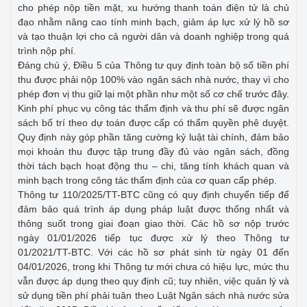
cho phép nộp tiền mặt, xu hướng thanh toán điện tử là chủ
đạo nhằm nâng cao tính minh bạch, giảm áp lực xử lý hồ sơ
và tạo thuận lợi cho cả người dân và doanh nghiệp trong quá
trình nộp phí.
Đáng chú ý, Điều 5 của Thông tư quy định toàn bộ số tiền phí
thu được phải nộp 100% vào ngân sách nhà nước, thay vì cho
phép đơn vị thu giữ lại một phần như một số cơ chế trước đây.
Kinh phí phục vụ công tác thẩm định và thu phí sẽ được ngân
sách bố trí theo dự toán được cấp có thẩm quyền phê duyệt.
Quy định này góp phần tăng cường kỷ luật tài chính, đảm bảo
mọi khoản thu được tập trung đầy đủ vào ngân sách, đồng
thời tách bạch hoạt động thu – chi, tăng tính khách quan và
minh bạch trong công tác thẩm định của cơ quan cấp phép.
Thông tư 110/2025/TT-BTC cũng có quy định chuyển tiếp để
đảm bảo quá trình áp dụng pháp luật được thống nhất và
thông suốt trong giai đoạn giao thời. Các hồ sơ nộp trước
ngày 01/01/2026 tiếp tục được xử lý theo Thông tư
01/2021/TT-BTC. Với các hồ sơ phát sinh từ ngày 01 đến
04/01/2026, trong khi Thông tư mới chưa có hiệu lực, mức thu
vẫn được áp dụng theo quy định cũ; tuy nhiên, việc quản lý và
sử dụng tiền phí phải tuân theo Luật Ngân sách nhà nước sửa