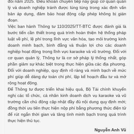
đổi năm 2025. Điều khoản chuyển tiếp này giúp cơ quan quản
lý và doanh nghiệp tránh được lúng túng trong xác định văn
bản áp dụng, đảm bảo hoạt động cấp phép không bị gián
đoạn.
Việc ban hành Thông tư 110/2025/TT-BTC được đánh giá là
bước tiến cần thiết trong quá trình hoàn thiện hệ thống pháp
luật về phí, lệ phí trong lĩnh vực văn hóa, tạo môi trường kinh
doanh minh bạch, bình đẳng và thuận lợi cho các doanh
nghiệp hoạt động trong lĩnh vực karaoke và vũ trường. Đối với
cơ quan quản lý, Thông tư là cơ sở pháp lý thống nhất, góp
phần giảm sự khác biệt trong thực hiện giữa các địa phương.
Đối với doanh nghiệp, quy định rõ ràng và minh bạch về mức
phí giúp dễ dàng dự toán chi phí, lập kế hoạch đầu tư và mở
rộng hoạt động.
Để Thông tư được triển khai hiệu quả, Bộ Tài chính khuyến
nghị các tổ chức, cá nhân kinh doanh dịch vụ karaoke và vũ
trường cần chủ động cập nhật đầy đủ nội dung quy định mới;
đồng thời ưu tiên thực hiện nộp phí bằng phương thức điện tử
để rút ngắn thời gian và tăng tính minh bạch trong quá trình
thực hiện thủ tục.
Nguyễn Anh Vũ