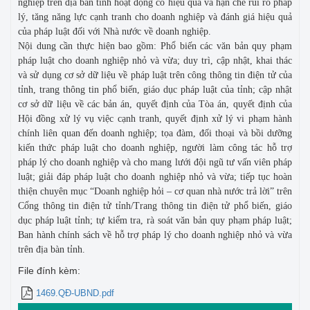
nghiệp trên địa bàn tỉnh hoạt động có hiệu quả và hạn chế rủi ro pháp
lý, tăng năng lực cạnh tranh cho doanh nghiệp và đánh giá hiệu quả
của pháp luật đối với Nhà nước về doanh nghiệp.
Nội dung cần thực hiện bao gồm: Phổ biến các văn bản quy phạm
pháp luật cho doanh nghiệp nhỏ và vừa; duy trì, cập nhật, khai thác
và sử dụng cơ sở dữ liệu về pháp luật trên công thông tin điện tử của
tỉnh, trang thông tin phổ biến, giáo dục pháp luật của tỉnh; cập nhật
cơ sở dữ liệu về các bản án, quyết định của Tòa án, quyết định của
Hội đồng xử lý vụ việc cạnh tranh, quyết định xử lý vi phạm hành
chính liên quan đến doanh nghiệp; tọa đàm, đối thoại và bồi dưỡng
kiến thức pháp luật cho doanh nghiệp, người làm công tác hỗ trợ
pháp lý cho doanh nghiệp và cho mang lưới đội ngũ tư vấn viên pháp
luật; giải đáp pháp luật cho doanh nghiệp nhỏ và vừa; tiếp tục hoàn
thiện chuyên mục “Doanh nghiệp hỏi – cơ quan nhà nước trả lời” trên
Cổng thông tin điện tử tỉnh/Trang thông tin điện tử phổ biến, giáo
dục pháp luật tỉnh; tự kiểm tra, rà soát văn bản quy phạm pháp luật;
Ban hành chính sách về hỗ trợ pháp lý cho doanh nghiệp nhỏ và vừa
trên địa bàn tỉnh.
File đính kèm:
1469.QĐ-UBND.pdf