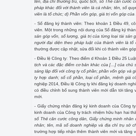
tên, địa chỉ thường trú, quốc tịch, số Thẻ căn cướ
pháp khác đối với thành viên là cá nhân; tên, số quy
viên là tổ chức; d) Phần vốn góp, giá trị vốn góp c
- Sổ đăng ký thành viên: Theo khoản 1 Điều 49, cô
viên. Một trong những nội dung của Sổ đăng ký thành
sản góp vốn, số lượng, giá trị của từng loại tài sản
người đại diện theo pháp luật của thành viên là tổ
thường được cập nhật, sửa đổi khi có thành viên góp
- Điều lệ Công ty: Theo điểm d Khoản 1 Điều 25 Luậ
tịch và các đặc điểm cơ bản khác của
[…]
của chủ s
sáng lập đối với công ty cổ phần; phần vốn góp và g
ty hợp danh; số cổ phần, loại cổ phần, mệnh giá c
nghiệp 2014, Điều lệ Công ty khi đăng ký doanh nghiệ
có điều chỉnh bổ sung thành viên mới dẫn tới tăng 
mới.
- Giấy chứng nhận đăng ký kinh doanh của Công t
kinh doanh của Công ty trách nhiệm hữu hạn hai thàn
số Thẻ căn cước công dân, Giấy chứng minh nhân d
nhân
;
tên, mã số doanh nghiệp và địa chỉ trụ sở c
trường hợp tiếp nhận thêm thành viên mới và tăng v