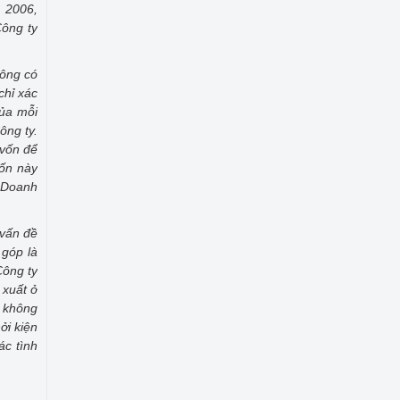
m 2006,
Công ty
hông có
chỉ xác
của mỗi
ông ty.
 vốn để
vốn này
 Doanh
 vấn đề
 góp là
Công ty
xuất ở
, không
ởi kiện
ác tình