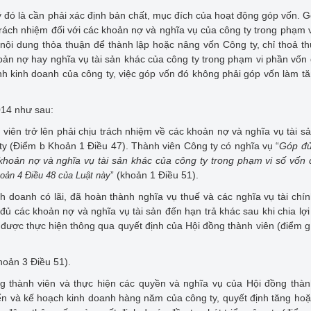
ý đó là cần phải xác định bản chất, mục đích của hoạt động góp vốn. 
 trách nhiệm đối với các khoản nợ và nghĩa vụ của công ty trong phạm 
ội dung thỏa thuận để thành lập hoặc nâng vốn Công ty, chỉ thoả t
oản nợ hay nghĩa vụ tài sản khác của công ty trong phạm vi phần vốn
 kinh doanh của công ty, việc góp vốn đó không phải góp vốn làm t
014 như sau:
viên trở lên phải chịu trách nhiệm về các khoản nợ và nghĩa vụ tài s
ty (Điểm b Khoản 1 Điều 47). Thành viên Công ty có nghĩa vụ “
Góp đủ
khoản nợ và nghĩa vụ tài sản khác của công ty trong phạm vi số vốn
” (khoản 1 Điều 51).
oản 4 Điều 48 của Luật này
nh doanh có lãi, đã hoàn thành nghĩa vụ thuế và các nghĩa vụ tài chí
đủ các khoản nợ và nghĩa vụ tài sản đến hạn trả khác sau khi chia lợ
i được thực hiện thông qua quyết định của Hội đồng thành viên (điểm 
khoản 3 Điều 51).
g thành viên và thực hiện các quyền và nghĩa vụ của Hội đồng thàn
iển và kế hoạch kinh doanh hàng năm của công ty, quyết định tăng ho