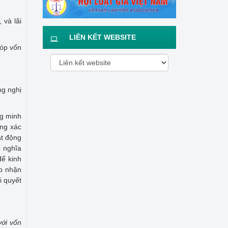
 và lãi
LIÊN KẾT WEBSITE
góp vốn
ng nghị
ng minh
ông xác
ạt động
ó nghĩa
để kinh
ấp nhận
i quyết
với vốn