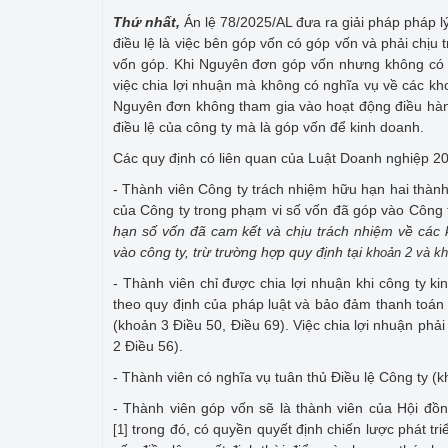
Thứ nhất,
Án lệ 78/2025/AL đưa ra giải pháp pháp l
điều lệ là việc bên góp vốn có góp vốn và phải chịu
vốn góp. Khi Nguyên đơn góp vốn nhưng không có n
việc chia lợi nhuận mà không có nghĩa vụ về các kh
Nguyên đơn không tham gia vào hoạt động điều hành
điều lệ của công ty mà là góp vốn để kinh doanh.
Các quy định có liên quan của Luật Doanh nghiệp 2
- Thành viên Công ty trách nhiệm hữu hạn hai thành 
của Công ty trong phạm vi số vốn đã góp vào Công 
hạn số vốn đã cam kết và chịu trách nhiệm về các 
vào công ty, trừ trường hợp quy định tại
khoản 2 và kh
- Thành viên chỉ được chia lợi nhuận khi công ty ki
theo quy định của pháp luật và bảo đảm thanh toán 
(khoản 3 Điều 50, Điều 69). Việc chia lợi nhuận phả
2 Điều 56).
- Thành viên có nghĩa vụ tuân thủ Điều lệ Công ty (
- Thành viên góp vốn sẽ là thành viên của Hội đồn
trong đó, có quyền quyết định chiến lược phát tr
[1]