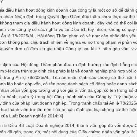
y.
ia điều hành hoạt động kinh doanh của công ty là một cơ sở để đánh 
của phần Nhận định trong Quyết định Giám đốc thẩm chưa thực sự thể 
 không tham gia điều hành hoạt động kinh doanh, đây khó có thể coi l
h viên công ty có các nghĩa vụ tại Điều 51, tuy nhiên, không có quy 
g Án lệ 78/2025/AL, Hội đồng Thẩm phán có vẻ như cân nhắc đến yếu
đơn không phải chịu trách nhiệm về nghĩa vụ nợ trong phạm vi phần v
Nguyên đơn có đơn xin gia nhập Công ty sau khi 7 năm góp vốn, v.
hận định của Hội đồng Thẩm phán đưa ra định hướng xác định bằng c
m xét dựa trên quy định của pháp luật về doanh nghiệp phù hợp với lo
hể, trong Án lệ 78/2025/AL, Tòa án nhận định các chứng cứ thể hiện 
hành lập hoặc góp vốn, có tên trong danh sách cổ đông hoặc danh sác
nhận phần vốn góp tương ứng với giá trị vốn đã góp, có tên trong sổ 
iều hành, quản lý trong hội đồng thành viên của Công ty. Tuỳ thuộc v
 định của pháp luật doanh nghiệp. Trong tranh chấp tại Án lệ 78/2025
hai thành viên trở lên nên Tòa án xác định các loại chứng cứ thể hiệ
ây của Luật Doanh nghiệp 2014:
[4]
ản 5 Điều 48 Luật Doanh nghiệp 2014, thành viên góp đủ vốn được 
ốn đã góp, trong đó, một nội dung của Giấy chứng nhận vốn góp là: 