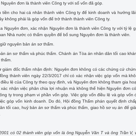
Nguyên đơn là thành viên Công ty với số vốn đã góp.
tiền cho hai cá nhân thành viên Công ty để kinh doanh và hưởng lãi,
ây không phải là góp vốn để trở thành thành viên Công ty.
a Nguyên đơn, xác nhận Nguyên đơn là thành viên Công ty với tỷ lệ 
ơ quan Nhà nước có thẩm quyền để bổ sung Nguyên đơn là thành viên.
 giữ nguyên bản án sơ thẩm.
 bản án sơ thẩm và phúc thẩm. Chánh án Tòa án nhân dân tối cao khá
 thẩm.
xử giám đốc thẩm nhận định: Nguyên đơn không có các chứng cứ chứ
đồng thành viên ngày 22/3/2017 chỉ có xác nhận việc góp vốn mà kh
 điều lệ của Công ty theo quy định, và Nguyên đơn không tham gia ho
ỉ xác nhận việc phân chia lợi nhuận mà không thể hiện Nguyên đơn c
ông ty trong phạm vi phần vốn góp. Việc góp vốn điều lệ và góp vốn 
việc góp vốn kinh doanh. Do đó, Hội đồng Thẩm phán quyết định ch
n tối cao, huỷ bản án sơ thẩm và phúc thẩm, giao hồ sơ vụ án để giả
.
001 có 02 thành viên góp vốn là ông Nguyễn Văn T và ông Trần V, 