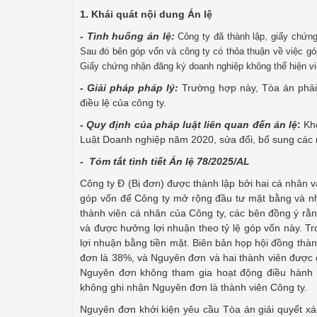
1. Khái quát nội dung Án lệ
- Tình huống án lệ:
Công ty đã thành lập, giấy chứng
Sau đó bên góp vốn và công ty có thỏa thuận về việc góp
Giấy chứng nhận đăng ký doanh nghiệp không thể hiện việ
- Giải pháp pháp lý:
Trường hợp này, Tòa án phải
điều lệ của công ty.
-
Quy định của pháp luật liên quan đến án lệ
:
Kh
Luật Doanh nghiệp năm 2020, sửa đổi, bổ sung các
-
Tóm tắt tình tiết Án lệ 78/2025/AL
Công ty Đ (Bị đơn) được thành lập bởi hai cá nhân
góp vốn để Công ty mở rộng đầu tư mặt bằng và n
thành viên cá nhân của Công ty, các bên đồng ý rằ
và được hưởng lợi nhuận theo tỷ lệ góp vốn này. T
lợi nhuận bằng tiền mặt. Biên bản họp hội đồng th
đơn là 38%, và Nguyên đơn và hai thành viên được c
Nguyên đơn không tham gia hoạt động điều hành 
không ghi nhận Nguyên đơn là thành viên Công ty.
Nguyên đơn khởi kiện yêu cầu Tòa án giải quyết xá