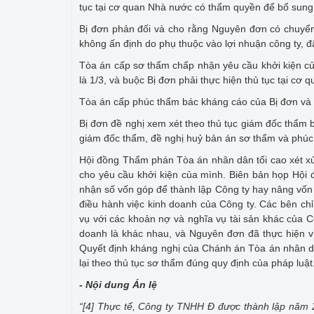
tục tại cơ quan Nhà nước có thẩm quyền để bổ sung 
Bị đơn phản đối và cho rằng Nguyên đơn có chuyển 
không ấn định do phụ thuộc vào lợi nhuận công ty, đ
Tòa án cấp sơ thẩm chấp nhận yêu cầu khởi kiện củ
là 1/3, và buộc Bị đơn phải thực hiện thủ tục tại c
Tòa án cấp phúc thẩm bác kháng cáo của Bị đơn và
Bị đơn đề nghị xem xét theo thủ tục giám đốc thẩm
giám đốc thẩm, đề nghị huỷ bản án sơ thẩm và phúc
Hội đồng Thẩm phán Tòa án nhân dân tối cao xét 
cho yêu cầu khởi kiện của mình. Biên bản họp Hội 
nhận số vốn góp để thành lập Công ty hay nâng vốn
điều hành việc kinh doanh của Công ty. Các bên ch
vụ với các khoản nợ và nghĩa vụ tài sản khác của C
doanh là khác nhau, và Nguyên đơn đã thực hiện 
Quyết định kháng nghị của Chánh án Tòa án nhân dâ
lại theo thủ tục sơ thẩm đúng quy định của pháp luật
- Nội dung Án lệ
“[4] Thực tế, Công ty TNHH
Đ được thành lập năm 2