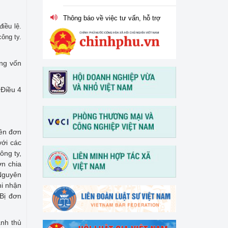
Thông báo về việc tư vấn, hỗ trợ
pháp lý đối với Công ty CP Xi
măng Vicem Hoàng Mai
iều lệ.
ông ty.
Thông báo về việc nghỉ lễ Giỗ tổ
Hùng Vương, ngày Chiến thắng
ăng vốn
30/4 và ngày Quốc tế Lao động
01/5 năm 2026
 Điều 4
Tổ chức Hội nghị tập huấn "Tư
vấn, hỗ trợ pháp lý cho phụ nữ
khởi nghiệp, phát triển kinh
doanh" vào ngày 30/3/2026
yên đơn
với các
ông ty,
V/v thông tin và đề nghị phối
ơn chia
hợp triển khai hoạt động của
Trung tâm Hỗ trợ pháp lý cho
 Nguyên
doanh nghiệp nhỏ và vừa
hi nhận
Bị đơn
ành thủ