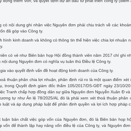
y động thêm vốn; và quyết định dự án đầu tư phát triển công ty (điểm 
 có nội dung ghi nhận việc Nguyên đơn phải chịu trách về các khoả
 vốn đã góp vào Công ty.
 hình kinh doanh và không có thông tin thể hiện việc chia lợi nhuận 
y.
nhiên có vẻ như Biên bản họp Hội đồng thành viên năm 2017 chỉ ghi n
n nội dung Nguyên đơn có nghĩa vụ tuân thủ Điều lệ Công ty.
gia vào quyết định vấn đề hoạt động kinh doanh của Công ty.
hoả thuận phân chia lợi nhuận, phân định rủi ro là một quan điểm xét
 dụ, trong Quyết định giám đốc thẩm 105/2017/DS-GĐT ngày 23/10/2
việc Tranh chấp hợp đồng dân sự giữa Nguyên đơn Nguyễn Xuân Đ và
ương tự như Án lệ 78/2025/AL đó là phải xem xét thoả thuận phân c
p luật và áp dụng pháp luật để phân định quyền và lợi ích hợp pháp 
 luận bản chất việc góp vốn của Nguyên đơn, đó là Biên bản họp h
óp vốn để thành lập hay nâng vốn điều lệ của Công ty, và Nguyên đơ