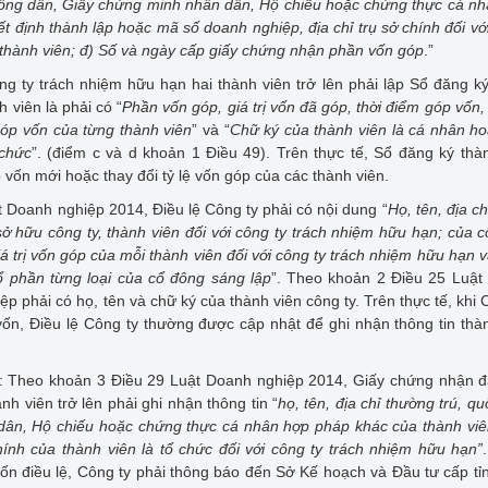
c công dân, Giấy chứng minh nhân dân, Hộ chiếu hoặc chứng thực cá n
ết định thành lập hoặc mã số doanh nghiệp, địa chỉ trụ sở chính đối vớ
ủa thành viên; đ) Số và ngày cấp giấy chứng nhận phần vốn góp
.”
ng ty trách nhiệm hữu hạn hai thành viên trở lên phải lập Sổ đăng k
 viên là phải có “
Phần vốn góp, giá trị vốn đã góp, thời điểm góp vốn, l
 góp vốn của từng thành viên
” và “
Chữ ký của thành viên là cá nhân h
 chức
”. (điểm c và d khoản 1 Điều 49). Trên thực tế, Sổ đăng ký thà
 vốn mới hoặc thay đổi tỷ lệ vốn góp của các thành viên.
t Doanh nghiệp 2014, Điều lệ Công ty phải có nội dung “
Họ, tên, địa ch
ở hữu công ty, thành viên đối với công ty trách nhiệm hữu hạn; của 
iá trị vốn góp của mỗi thành viên đối với công ty trách nhiệm hữu hạn 
ổ phần từng loại của cổ đông sáng lập
”. Theo khoản 2 Điều 25 Luật
p phải có họ, tên và chữ ký của thành viên công ty. Trên thực tế, khi 
vốn, Điều lệ Công ty thường được cập nhật để ghi nhận thông tin thà
y: Theo khoản 3 Điều 29 Luật Doanh nghiệp 2014, Giấy chứng nhận 
h viên trở lên phải ghi nhận thông tin “
họ, tên, địa chỉ thường trú, quố
ân, Hộ chiếu hoặc chứng thực cá nhân hợp pháp khác của thành viê
hính của thành viên là tổ chức đối với công ty trách nhiệm hữu hạn”
ốn điều lệ, Công ty phải thông báo đến Sở Kế hoạch và Đầu tư cấp tỉ