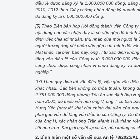
điều lệ được đăng ký là 1.000.000.000 đồng; đăng 
2010, 2012 theo Giấy chứng nhận đăng ký doanh ngh
đã đăng ký là 6.000.000.000 đồng.
[5] Theo Biên bản họp Hội đồng thành viên Công ty
nội dung nào xác nhận đây là số vốn góp để thành l
định việc chia lợi nhuận, thu nhập của mỗi nguời l
người tương ứng với phần vốn góp của mình đối với: 
Mặt khác, tại biên bản này, ông H tự xác định không
tăng vốn điều lệ của Công ty từ 6.000.000.000 đồn
cũng chưa được công nhận vì chưa đăng ký và đượ
nghiệp.”.
“[7] Theo quy định thì vốn điều lệ, việc góp vốn điề
khác nhau. Các bên không có thỏa thuận, không đă
2.751.000.000 đồng nhưng Tòa án xác định ông H góp
năm 2001, do thiếu vốn nên ông V, ông T có bàn b
Hưng Yên (như lời khai của chính đại diện của ngu
phải góp vốn để tăng vốn điều lệ của Công ty. Do 
của ông H, xác nhận ông Trần Mạnh H là thành vi
tiết nêu trên. Khi giải quyết lại vụ án, nếu không c
2. Bình luận một số vấn đề của Án lệ 78/2025/AL