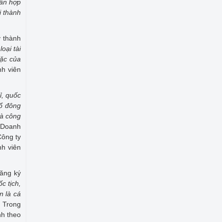
hân hợp
i thành
ý thành
oại tài
oặc của
nh viên
ỉ, quốc
cổ đông
và công
 Doanh
Công ty
nh viên
đăng ký
c tịch,
n là cá
. Trong
nh theo