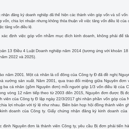
 nhận đăng ký doanh nghiệp đã thể hiện các thành viên góp vốn và số vốn đ
 vốn, chia lợi nhuận nhưng không thỏa thuận về việc tăng vốn điều lệ của c
.
c tăng vốn điều lệ
 xác định việc góp vốn nhằm mục đích kinh doanh, không phải để t
oản 13 Điều 4 Luật Doanh nghiệp năm 2014 (tương ứng với khoản 18
 năm 2022 và 2025).
 vào năm 2001. Một cá nhân là cổ đông của Công ty Đ đã đề nghị Ngu
hà xưởng sản xuất. Năm 2001, qua trao đổi miệng giữa Nguyên đơn 
ng ba cá nhân (gồm Nguyên đơn) mỗi người góp 1/3 vốn điều lệ của C
rong vòng 12 năm tiếp theo từ 2003 đến 2015, Nguyên đơn được Bị đ
ành viên của Công ty Đ lập ngày 22/3/2017 ghi nhận phần vốn góp của
hia lợi nhuận với tỷ lệ như nhau. Biên bản họp hội đồng thành viên g
kinh doanh của Công ty. Giấy chứng nhận đăng ký kinh doanh của 
c định Nguyên đơn là thành viên Công ty, yêu cầu Bị đơn phải tiến h