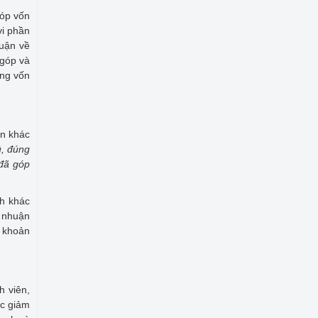
Góp vốn
vi phần
huận về
 góp và
ăng vốn
ản khác
, đúng
 đã góp
nh khác
i nhuận
g khoản
h viên,
ặc giảm