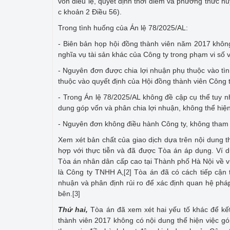
vốn điều lệ, quyết định thời điểm và phương thức hu
c khoản 2 Điều 56).
Trong tình huống của Án lệ 78/2025/AL:
- Biên bản họp hội đồng thành viên năm 2017 không
nghĩa vụ tài sản khác của Công ty trong phạm vi số
- Nguyên đơn được chia lợi nhuận phụ thuộc vào tình
thuộc vào quyết định của Hội đồng thành viên Công t
- Trong Án lệ 78/2025/AL không đề cập cụ thể tuy 
dung góp vốn và phân chia lợi nhuận, không thể hiệ
- Nguyên đơn không điều hành Công ty, không tham 
Xem xét bản chất của giao dịch dựa trên nội dung t
hợp với thực tiễn và đã được Tòa án áp dụng. Ví
Tòa án nhân dân cấp cao tại Thành phố Hà Nội về 
là Công ty TNHH A,
Tòa án đã có cách tiếp cận t
[2]
nhuận và phân định rủi ro để xác định quan hệ phá
bên.
[3]
Thứ hai,
Tòa án đã xem xét hai yếu tố khác để kết
thành viên 2017 không có nội dung thể hiện việc g