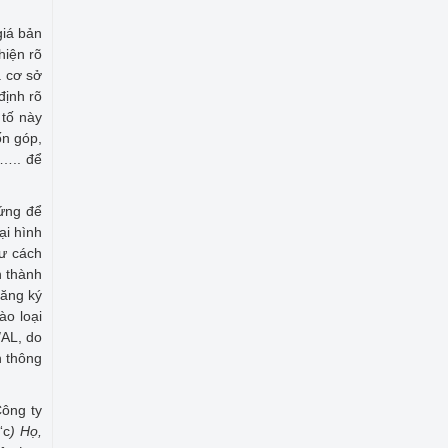
giá bản
hiện rõ
à cơ sở
định rõ
 tố này
ốn góp,
v….. để
hứng để
ại hình
tư cách
h thành
đăng ký
ào loại
/AL, do
n thông
Công ty
“c
) Họ,