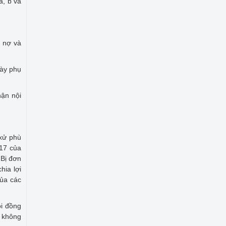
a, b và
n nợ và
này phụ
hận nội
 xử phù
017 của
 Bị đơn
hia lợi
của các
ội đồng
n không