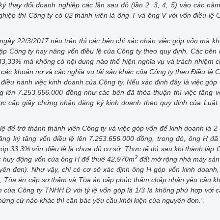
ký thay đổi doanh nghiệp các lần sau đó (lần 2, 3, 4, 5) vào các nă
iệp thì Công ty có 02 thành viên là ông T và ông V với vốn điều lệ 
 ngày 22/3/2017 nêu trên thì các bên chỉ xác nhận việc góp vốn mà k
ập Công ty hay nâng vốn điều lệ của Công ty theo quy định. Các bên 
à 33,33% mà không có nội dung nào thể hiện nghĩa vụ và trách nhiệm 
các khoản nợ và các nghĩa vụ tài sản khác của Công ty theo Điều lệ C
 điều hành việc kinh doanh của Công ty. Nếu xác định đây là việc góp
g lên 7.253.656.000 đồng như các bên đã thỏa thuận thì việc tăng 
c cấp giấy chứng nhận đăng ký kinh doanh theo quy định của Luật
u lệ để trở thành thành viên Công ty và việc góp vốn để kinh doanh là 2
ng ký tăng vốn điều lệ lên 7.253.656.000 đồng, trong đó, ông H đã
 33,3% vốn điều lệ là chưa đủ cơ sở. Thực tế thì sau khi thành lập 
2
ạc huy động vốn của ông H để thuê 42.970m
đất mở rộng nhà máy sản 
yên đơn). Như vậy, chỉ có cơ sở xác định ông H góp vốn kinh doanh
đó, Tòa án cấp sơ thẩm và Tòa án cấp phúc thẩm chấp nhận yêu cầu kh
ên của Công ty TNHH
Đ với tỷ lệ vốn góp là 1/3 là không phù hợp với c
ó chứng cứ nào khác thì cần bác yêu cầu khởi kiện của nguyên đơn.”.