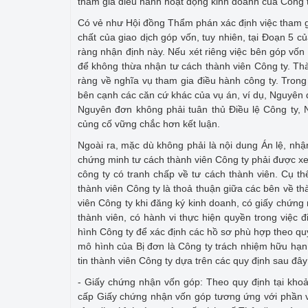
tham gia điều hành hoạt động kinh doanh của Công t
Có vẻ như Hội đồng Thẩm phán xác định việc tham g
chất của giao dịch góp vốn, tuy nhiên, tại Đoạn 5 
ràng nhận định này. Nếu xét riêng việc bên góp vốn
để không thừa nhận tư cách thành viên Công ty. Thàn
ràng về nghĩa vụ tham gia điều hành công ty. Tron
bên cạnh các căn cứ khác của vụ án, ví dụ, Nguyên 
Nguyên đơn không phải tuân thủ Điều lệ Công ty, 
củng cố vững chắc hơn kết luận.
Ngoài ra, mặc dù không phải là nội dung Án lệ, n
chứng minh tư cách thành viên Công ty phải được xe
công ty có tranh chấp về tư cách thành viên. Cụ t
thành viên Công ty là thoả thuận giữa các bên về t
viên Công ty khi đăng ký kinh doanh, có giấy chứng 
thành viên, có hành vi thực hiện quyền trong việc đ
hình Công ty để xác định các hồ sơ phù hợp theo quy
mô hình của Bị đơn là Công ty trách nhiệm hữu hạn 
tin thành viên Công ty dựa trên các quy định sau đ
- Giấy chứng nhận vốn góp: Theo quy định tại kho
cấp Giấy chứng nhận vốn góp tương ứng với phần v