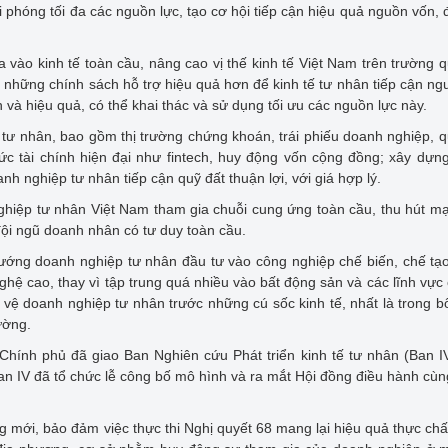
i phóng tối đa các nguồn lực, tạo cơ hội tiếp cận hiệu quả nguồn vốn, đ
vào kinh tế toàn cầu, nâng cao vị thế kinh tế Việt Nam trên trường q
ó những chính sách hỗ trợ hiệu quả hơn để kinh tế tư nhân tiếp cận ng
 và hiệu quả, có thể khai thác và sử dụng tối ưu các nguồn lực này.
 tư nhân, bao gồm thị trường chứng khoán, trái phiếu doanh nghiệp, 
ức tài chính hiện đại như fintech, huy động vốn cộng đồng; xây dựn
nh nghiệp tư nhân tiếp cận quỹ đất thuận lợi, với giá hợp lý.
ghiệp tư nhân Việt Nam tham gia chuỗi cung ứng toàn cầu, thu hút 
đội ngũ doanh nhân có tư duy toàn cầu.
hướng doanh nghiệp tư nhân đầu tư vào công nghiệp chế biến, chế tạ
hệ cao, thay vì tập trung quá nhiều vào bất động sản và các lĩnh vực 
vệ doanh nghiệp tư nhân trước những cú sốc kinh tế, nhất là trong b
ường.
 Chính phủ đã giao Ban Nghiên cứu Phát triển kinh tế tư nhân (Ban IV
an IV đã tổ chức lễ công bố mô hình và ra mắt Hội đồng điều hành cù
mới, bảo đảm việc thực thi Nghị quyết 68 mang lại hiệu quả thực chấ