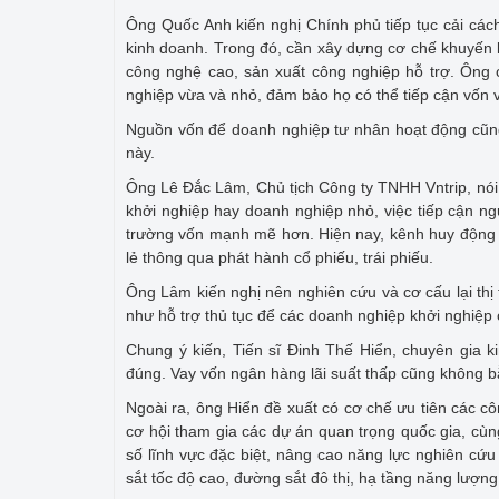
Ông Quốc Anh kiến nghị Chính phủ tiếp tục cải các
kinh doanh. Trong đó, cần xây dựng cơ chế khuyến 
công nghệ cao, sản xuất công nghiệp hỗ trợ. Ông c
nghiệp vừa và nhỏ, đảm bảo họ có thể tiếp cận vốn vớ
Nguồn vốn để doanh nghiệp tư nhân hoạt động cũng
này.
Ông Lê Đắc Lâm, Chủ tịch Công ty TNHH Vntrip, nói 
khởi nghiệp hay doanh nghiệp nhỏ, việc tiếp cận ng
trường vốn mạnh mẽ hơn. Hiện nay, kênh huy động v
lẻ thông qua phát hành cổ phiếu, trái phiếu.
Ông Lâm kiến nghị nên nghiên cứu và cơ cấu lại th
như hỗ trợ thủ tục để các doanh nghiệp khởi nghiệp
Chung ý kiến, Tiến sĩ Đinh Thế Hiển, chuyên gia k
đúng. Vay vốn ngân hàng lãi suất thấp cũng không 
Ngoài ra, ông Hiển đề xuất có cơ chế ưu tiên các cô
cơ hội tham gia các dự án quan trọng quốc gia, cù
số lĩnh vực đặc biệt, nâng cao năng lực nghiên cứ
sắt tốc độ cao, đường sắt đô thị, hạ tầng năng lượng