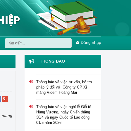
Đăng nhập
Thông báo tuyển dụng viên chức
năm 2026 của Trung tâm Hỗ trợ
pháp lý cho doanh nghiệp nhỏ và
THÔNG BÁO
vừa
Thông báo về việc tư vấn, hỗ trợ
pháp lý đối với Công ty CP Xi
măng Vicem Hoàng Mai
Thông báo về việc nghỉ lễ Giỗ tổ
Hùng Vương, ngày Chiến thắng
30/4 và ngày Quốc tế Lao động
n, mang
01/5 năm 2026
Tổ chức Hội nghị tập huấn "Tư