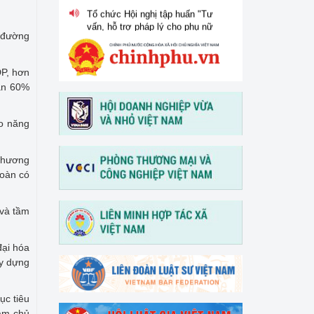
vấn, hỗ trợ pháp lý cho phụ nữ
khởi nghiệp, phát triển kinh
g đường
doanh" vào ngày 30/3/2026
V/v thông tin và đề nghị phối
DP, hơn
hợp triển khai hoạt động của
gần 60%
Trung tâm Hỗ trợ pháp lý cho
doanh nghiệp nhỏ và vừa
ao năng
 thương
toàn có
 và tầm
đại hóa
ây dựng
ục tiêu
àm chủ