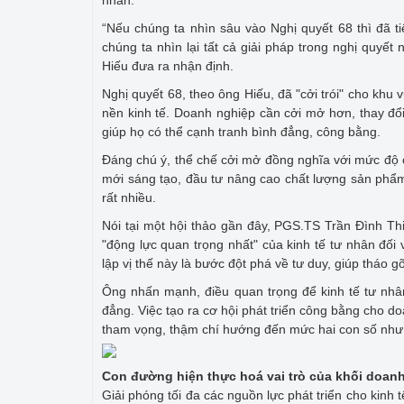
nhân.
“Nếu chúng ta nhìn sâu vào Nghị quyết 68 thì đã ti
chúng ta nhìn lại tất cả giải pháp trong nghị quy
Hiếu đưa ra nhận định.
Nghị quyết 68, theo ông Hiếu, đã "cởi trói" cho khu vự
nền kinh tế. Doanh nghiệp cần cởi mở hơn, thay đổi
giúp họ có thể cạnh tranh bình đẳng, công bằng.
Đáng chú ý, thể chế cởi mở đồng nghĩa với mức độ 
mới sáng tạo, đầu tư nâng cao chất lượng sản phẩm
rất nhiều.
Nói tại một hội thảo gần đây, PGS.TS Trần Đình Th
"động lực quan trọng nhất" của kinh tế tư nhân đối 
lập vị thế này là bước đột phá về tư duy, giúp tháo
Ông nhấn mạnh, điều quan trọng để kinh tế tư nhân
đẳng. Việc tạo ra cơ hội phát triển công bằng cho d
tham vọng, thậm chí hướng đến mức hai con số như c
Con đường hiện thực hoá vai trò của khối doan
Giải phóng tối đa các nguồn lực phát triển cho kinh