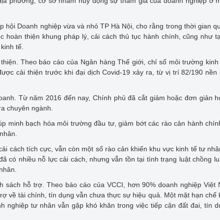
, địa phương, cơ sở nhằm huy động sự tham gia của doanh nghiệp ở 
p hội Doanh nghiệp vừa và nhỏ TP Hà Nội, cho rằng trong thời gian qu
c hoàn thiện khung pháp lý, cải cách thủ tục hành chính, cũng như t
kinh tế.
i thiện. Theo báo cáo của Ngân hàng Thế giới, chỉ số môi trường kin
ợc cải thiện trước khi đại dịch Covid-19 xảy ra, từ vị trí 82/190 nền 
 doanh. Từ năm 2016 đến nay, Chính phủ đã cắt giảm hoặc đơn giản 
tra chuyên ngành.
p minh bạch hóa môi trường đầu tư, giảm bớt các rào cản hành chín
 nhân.
i cách tích cực, vẫn còn một số rào cản khiến khu vực kinh tế tư nh
 có nhiều nỗ lực cải cách, nhưng vẫn tồn tại tình trạng luật chồng lu
nhân.
nh sách hỗ trợ. Theo báo cáo của VCCI, hơn 90% doanh nghiệp Việt
ợ về tài chính, tín dụng vẫn chưa thực sự hiệu quả. Một mặt hạn chế 
h nghiệp tư nhân vẫn gặp khó khăn trong việc tiếp cận đất đai, tín 