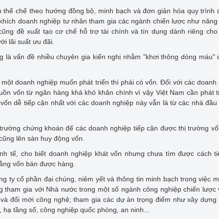
h thể chế theo hướng đồng bộ, minh bạch và đơn giản hóa quy trình 
khích doanh nghiệp tư nhân tham gia các ngành chiến lược như năng
ũng đề xuất tạo cơ chế hỗ trợ tài chính và tín dụng dành riêng ch
i lãi suất ưu đãi.
 là vấn đề nhiều chuyên gia kiến nghị nhằm "khơi thông dòng máu" 
một doanh nghiệp muốn phát triển thì phải có vốn. Đối với các doanh
uồn vốn từ ngân hàng khá khó khăn chính vì vậy Việt Nam cần phát tr
ốn dễ tiếp cận nhất với các doanh nghiệp này vẫn là từ các nhà đầu
ị trường chứng khoán để các doanh nghiệp tiếp cận được thị trường v
 cũng lên sàn huy động vốn.
inh tế, cho biết doanh nghiệp khát vốn nhưng chưa tìm được cách t
bằng vốn bán được hàng.
ng ty cổ phần đại chúng, niêm yết và thông tin minh bạch trong việc 
ng tham gia với Nhà nước trong một số ngành công nghiệp chiến lược
u và đổi mới công nghệ; tham gia các dự án trọng điểm như xây dựn
, hạ tầng số, công nghiệp quốc phòng, an ninh...