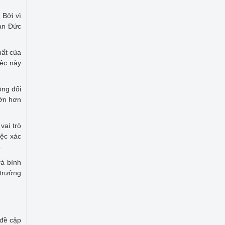
 Bởi vì
han Đức
hất của
iệc này
ộng đổi
lớn hơn
vai trò
iệc xác
.
và bình
 trưởng
 đề cập