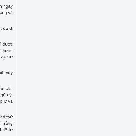
ân ngày
vọng và
, đã đi
hỉ được
g những
 vực tư
 bộ máy
cần chủ
 góp ý,
p lý và
phá thứ
nh rằng
h tế tư