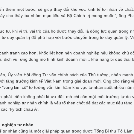
ến thêm một bước, sẽ giúp thay đổi khu vực kinh tế tư nhân về chất.
ết này cho thấy ba nhóm mục tiêu và Bộ Chính trị mong muốn”, ông P
c tư, khi vị trí, vai trò của họ được thay đổi, là động lực quan trọng n
 tư duy quản trị để phù hợp với bước chuyển trong tư duy quản lý. V
cạnh tranh cao hơn, khốc liệt hơn nên doanh nghiệp nếu không chủ đ
, dịch vụ, ứng dụng mô hình kinh doanh mới... khả năng bị đào thải 
iên, Ủy viên Hội đồng Tư vấn chính sách của Thủ tướng, nhấn mạnh 
với tăng trưởng kinh tế Việt Nam trong giai đoạn mới. Ông cho rằng v
 gỡ "vòng kim cô" tư tưởng vốn kìm hãm khu vực tư nhân suốt nhiều năm
 phát triển không phải là ưu đãi, mà chỉ cần một môi trường tự do 
oanh nghiệp tư nhân chính là yếu tố then chốt để đạt các mục tiêu tăng
ác "kỳ tích châu Á".
h nghiệp tư nhân
 tế tư nhân cũng là một giải pháp quan trọng được Tổng Bí thư Tô Lâm