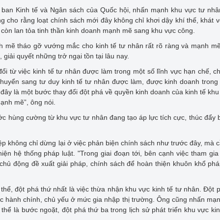
y ban Kinh tế và Ngân sách của Quốc hội, nhấn mạnh khu vực tư nh
ng cho rằng loạt chính sách mới đây không chỉ khơi dậy khí thế, khát 
còn lan tỏa tinh thần kinh doanh mạnh mẽ sang khu vực công.
h mẽ tháo gỡ vướng mắc cho kinh tế tư nhân rất rõ ràng và mạnh mẽ
giải quyết những trở ngại tồn tại lâu nay.
ổi từ việc kinh tế tư nhân được làm trong một số lĩnh vực hạn chế, c
huyển sang tư duy kinh tế tư nhân được làm, được kinh doanh tron
ây là một bước thay đổi đột phá về quyền kinh doanh của kinh tế khu
mạnh mẽ”, ông nói.
nước hùng cường từ khu vực tư nhân đang tạo áp lực tích cực, thúc đẩy
ệp không chỉ dừng lại ở việc phản biện chính sách như trước đây, mà 
iện hệ thống pháp luật. "Trong giai đoạn tới, bên cạnh việc tham gia
hủ động đề xuất giải pháp, chính sách để hoàn thiện khuôn khổ phá
 thể, đột phá thứ nhất là việc thừa nhận khu vực kinh tế tư nhân. Đột 
 tục hành chính, chủ yếu ở mức gia nhập thị trường. Ông cũng nhấn mạ
 thể là bước ngoặt, đột phá thứ ba trong lịch sử phát triển khu vực kin