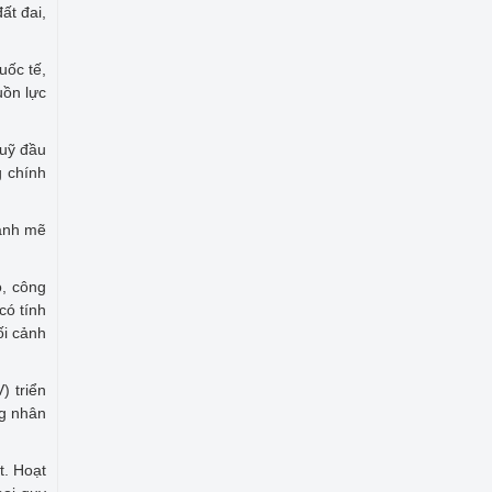
ất đai,
uốc tế,
uồn lực
quỹ đầu
g chính
mạnh mẽ
o, công
có tính
ối cảnh
) triển
ng nhân
t. Hoạt