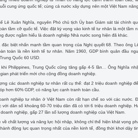
 chuỗi cung ứng quốc tế; cùng cả nước xây dựng nên một Việt Nam năn
h tế Lê Xuân Nghĩa, nguyên Phó chủ tịch Ủy ban Giám sát tài chính qu
àn tầm cỡ quốc tế. Việc đặt kỳ vọng vào kinh tế tư nhân là một tầm n
ường được ngầm hiểu là doanh nghiệp Nhà nước song hiện đã khác.
ĩa đặc biệt nhấn mạnh tầm quan trọng của Nghị quyết 68. Theo ông 
oàn toàn là nền kinh tế tư nhân. Năm 1960, GDP bình quân đầu ngư
 Trung Quốc 60 USD.
 khi Philippines, Trung Quốc cũng tăng gấp 4-5 lần… Ông Nghĩa nh
gian phát triển mới cho cộng đồng doanh nghiệp.
lượng các doanh nghiệp tư nhân rất cụ thể: đạt 2 triệu doanh nghiệp 
óp hơn 60% GDP, có năng lực cạnh tranh toàn cầu.
oanh nghiệp tư nhân ở Việt Nam còn rất hạn chế so với các nước. 
 với dân số khoảng 60-70 triệu dân đã có tới 6 triệu doanh nghiệp. 
ệu doanh nghiệp, gấp 27 lần số lượng doanh nghiệp của Việt Nam.
êu về chất lượng và năng lực hội nhập, không chỉ thể hiện khát vọng phá
hành động lực quan trọng nhất của nền kinh tế, đồng thời khơi dậy ti