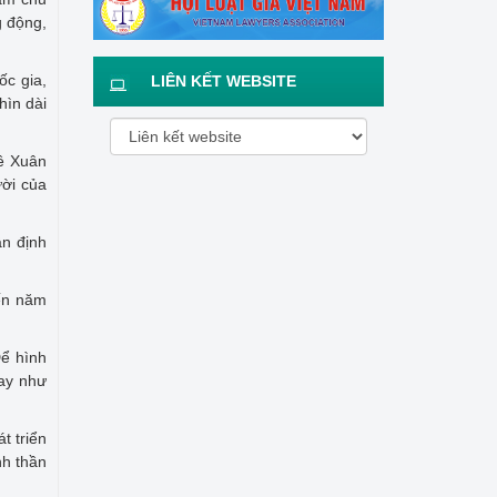
g động,
ốc gia,
LIÊN KẾT WEBSITE
hìn dài
Lê Xuân
ời của
ận định
đến năm
Để hình
Hay như
t triển
nh thần