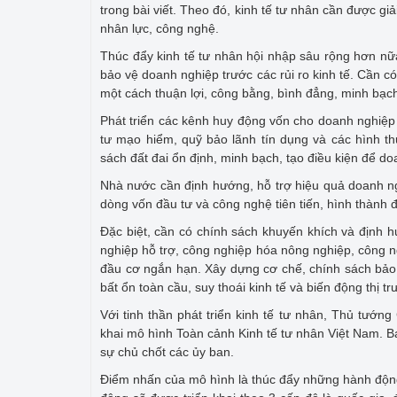
trong bài viết. Theo đó, kinh tế tư nhân cần được giả
nhân lực, công nghệ.
Thúc đẩy kinh tế tư nhân hội nhập sâu rộng hơn nữa 
bảo vệ doanh nghiệp trước các rủi ro kinh tế. Cần c
một cách thuận lợi, công bằng, bình đẳng, minh bạch
Phát triển các kênh huy động vốn cho doanh nghiệp
tư mạo hiểm, quỹ bảo lãnh tín dụng và các hình th
sách đất đai ổn định, minh bạch, tạo điều kiện để doa
Nhà nước cần định hướng, hỗ trợ hiệu quả doanh n
dòng vốn đầu tư và công nghệ tiên tiến, hình thành 
Đặc biệt, cần có chính sách khuyến khích và định 
nghiệp hỗ trợ, công nghiệp hóa nông nghiệp, công ng
đầu cơ ngắn hạn. Xây dựng cơ chế, chính sách bảo 
bất ổn toàn cầu, suy thoái kinh tế và biến động thị tr
Với tinh thần phát triển kinh tế tư nhân, Thủ tướng
khai mô hình Toàn cảnh Kinh tế tư nhân Việt Nam. B
sự chủ chốt các ủy ban.
Điểm nhấn của mô hình là thúc đẩy những hành động 