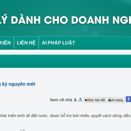
 KIỆN
LIÊN HỆ
AI PHÁP LUẬT
ng kỷ nguyên mới
Xem cỡ chữ
Đọc bài viết
In trang
 phát triển kinh tế đất nước, được hỗ trợ bởi nhiều quyết sách đúng đắ