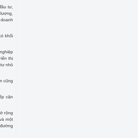
đầu tư,
 lượng,
o doanh
có khối
 nghiệp
iển thị
 tư nhỏ
ốn cũng
iếp cận
mở rộng
 và một
g đường