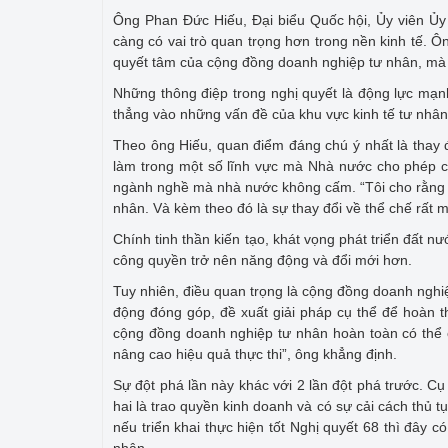
Ông Phan Đức Hiếu, Đại biểu Quốc hội, Ủy viên Ủ
càng có vai trò quan trọng hơn trong nền kinh tế. Ô
quyết tâm của cộng đồng doanh nghiệp tư nhân, mà 
Những thông điệp trong nghị quyết là động lực mạn
thẳng vào những vấn đề của khu vực kinh tế tư nhân, 
Theo ông Hiếu, quan điểm đáng chú ý nhất là thay đ
làm trong một số lĩnh vực mà Nhà nước cho phép c
ngành nghề mà nhà nước không cấm. “Tôi cho rằng đ
nhân. Và kèm theo đó là sự thay đổi về thể chế rất 
Chính tinh thần kiến tạo, khát vọng phát triển đất 
công quyền trở nên năng động và đổi mới hơn.
Tuy nhiên, điều quan trọng là cộng đồng doanh nghi
động đóng góp, đề xuất giải pháp cụ thể để hoàn th
cộng đồng doanh nghiệp tư nhân hoàn toàn có thể c
nâng cao hiệu quả thực thi”, ông khẳng định.
Sự đột phá lần này khác với 2 lần đột phá trước. Cụ
hai là trao quyền kinh doanh và có sự cải cách thủ
nếu triển khai thực hiện tốt Nghị quyết 68 thì đây có