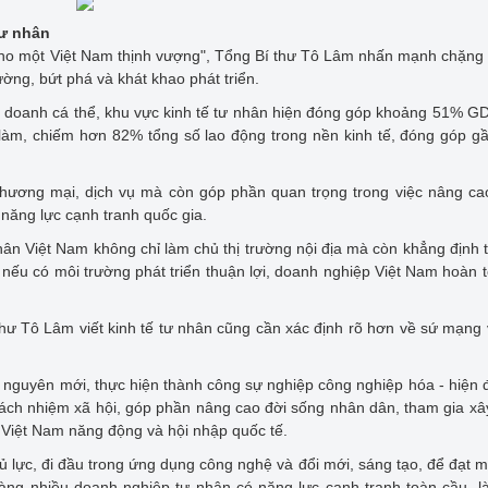
tư nhân
ẩy cho một Việt Nam thịnh vượng", Tổng Bí thư Tô Lâm nhấn mạnh chặn
ờng, bứt phá và khát khao phát triển.
nh doanh cá thể, khu vực kinh tế tư nhân hiện đóng góp khoảng 51% G
 làm, chiếm hơn 82% tổng số lao động trong nền kinh tế, đóng góp 
 thương mại, dịch vụ mà còn góp phần quan trọng trong việc nâng c
 năng lực cạnh tranh quốc gia.
n Việt Nam không chỉ làm chủ thị trường nội địa mà còn khẳng định
g nếu có môi trường phát triển thuận lợi, doanh nghiệp Việt Nam hoàn 
ư Tô Lâm viết kinh tế tư nhân cũng cần xác định rõ hơn về sứ mạng
kỷ nguyên mới, thực hiện thành công sự nghiệp công nghiệp hóa - hiện 
trách nhiệm xã hội, góp phần nâng cao đời sống nhân dân, tham gia x
 Việt Nam năng động và hội nhập quốc tế.
ủ lực, đi đầu trong ứng dụng công nghệ và đổi mới, sáng tạo, để đạt m
g nhiều doanh nghiệp tư nhân có năng lực cạnh tranh toàn cầu, l