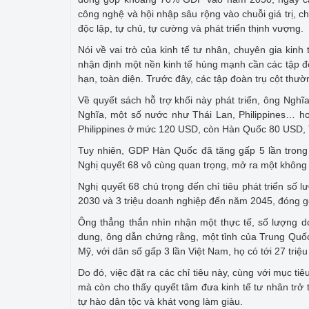
công nghệ và hội nhập sâu rộng vào chuỗi giá trị,
độc lập, tự chủ, tự cường và phát triển thịnh vượng.
Nói về vai trò của kinh tế tư nhân, chuyên gia kin
nhận định một nền kinh tế hùng mạnh cần các tập đo
hạn, toàn diện. Trước đây, các tập đoàn trụ cột th
Về quyết sách hỗ trợ khối này phát triển, ông Ngh
Nghĩa, một số nước như Thái Lan, Philippines… h
Philippines ở mức 120 USD, còn Hàn Quốc 80 USD,
Tuy nhiên, GDP Hàn Quốc đã tăng gấp 5 lần trong
Nghị quyết 68 vô cùng quan trọng, mở ra một không 
Nghị quyết 68 chú trọng đến chỉ tiêu phát triển số 
2030 và 3 triệu doanh nghiệp đến năm 2045, đóng g
Ông thẳng thắn nhìn nhận một thực tế, số lượng d
dung, ông dẫn chứng rằng, một tỉnh của Trung Quốc
Mỹ, với dân số gấp 3 lần Việt Nam, họ có tới 27 tri
Do đó, việc đặt ra các chỉ tiêu này, cùng với mục ti
mà còn cho thấy quyết tâm đưa kinh tế tư nhân trở t
tự hào dân tộc và khát vọng làm giàu.