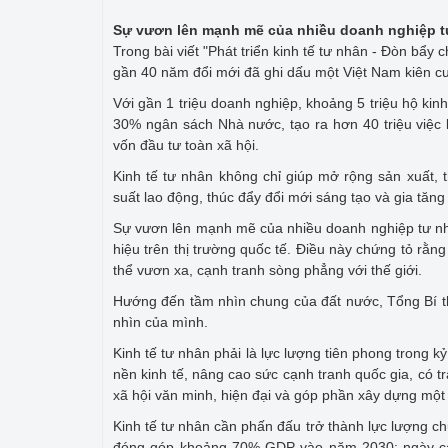
Sự vươn lên mạnh mẽ của nhiều doanh nghiệp 
Trong bài viết "Phát triển kinh tế tư nhân - Đòn b
gần 40 năm đổi mới đã ghi dấu một Việt Nam kiên cư
Với gần 1 triệu doanh nghiệp, khoảng 5 triệu hộ ki
30% ngân sách Nhà nước, tạo ra hơn 40 triệu việc
vốn đầu tư toàn xã hội.
Kinh tế tư nhân không chỉ giúp mở rộng sản xuất,
suất lao động, thúc đẩy đổi mới sáng tạo và gia tăng
Sự vươn lên mạnh mẽ của nhiều doanh nghiệp tư nhâ
hiệu trên thị trường quốc tế. Điều này chứng tỏ rằn
thể vươn xa, cạnh tranh sòng phẳng với thế giới.
Hướng đến tầm nhìn chung của đất nước, Tổng Bí th
nhìn của mình.
Kinh tế tư nhân phải là lực lượng tiên phong trong 
nền kinh tế, nâng cao sức cạnh tranh quốc gia, có 
xã hội văn minh, hiện đại và góp phần xây dựng một
Kinh tế tư nhân cần phấn đấu trở thành lực lượng ch
đóng góp khoảng 70% GDP vào năm 2030; ngày càn