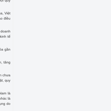
mọi quy
a, Việt
ạo điều
h doanh
kinh tế
hóa gần
h, tăng
ân chưa
ật, quy
 Nam là
khác là
dụng do