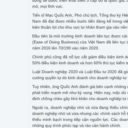
động sẽ được triển khai theo 3 cấp độ là quốc gia
mô, mọi lĩnh vực.
Tiến sĩ Mạc Quốc Anh, Phó chủ tịch, Tổng thư ký Hiệ
Nam đã đạt được nhiều bước tiến đáng kể trong việ
kiện thuận lợi cho khu vực tư nhân tham gia vào nền 
Đầu tiên là môi trường kinh doanh liên tục được cả
(Ease of Doing Business) của Việt Nam đã liên tục đư
năm 2016 lên 70/190 vào năm 2020.
Chính phủ cũng đã nỗ lực cắt giảm điều kiện kinh
50% điều kiện kinh doanh và hơn 60% thủ tục kiểm 
Luật Doanh nghiệp 2020 và Luật Đầu tư 2020 đã giú
cường quyền tự do kinh doanh cho doanh nghiệp tư
Tuy nhiên, ông Quốc Anh đánh giá bên cạnh những cả
phát triển mạnh mẽ như kỳ vọng. Hiện nay, mặc dù đã
định chồng chéo gây khó khăn cho doanh nghiệp tư 
Ngoài ra, doanh nghiệp nhỏ và vừa đang thiếu chí
doanh nghiệp nhỏ và vừa nhưng các chính sách hỗ tr
thiếu minh bạch trong tiếp cận nguồn lực. Các doan
những quy trình phức tạp và rào cản hành chính.