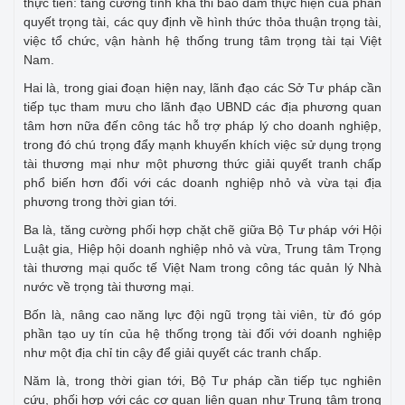
thực tiễn: tăng cường tính khả thi bảo đảm thực hiện của phán
quyết trọng tài, các quy định về hình thức thỏa thuận trọng tài,
việc tổ chức, vận hành hệ thống trung tâm trọng tài tại Việt
Nam.
Hai là, trong giai đoạn hiện nay, lãnh đạo các Sở Tư pháp cần
tiếp tục tham mưu cho lãnh đạo UBND các địa phương quan
tâm hơn nữa đến công tác hỗ trợ pháp lý cho doanh nghiệp,
trong đó chú trọng đẩy mạnh khuyến khích việc sử dụng trọng
tài thương mại như một phương thức giải quyết tranh chấp
phổ biến hơn đối với các doanh nghiệp nhỏ và vừa tại địa
phương trong thời gian tới.
Ba là, tăng cường phối hợp chặt chẽ giữa Bộ Tư pháp với Hội
Luật gia, Hiệp hội doanh nghiệp nhỏ và vừa, Trung tâm Trọng
tài thương mại quốc tế Việt Nam trong công tác quản lý Nhà
nước về trọng tài thương mại.
Bốn là, nâng cao năng lực đội ngũ trọng tài viên, từ đó góp
phần tạo uy tín của hệ thống trọng tài đối với doanh nghiệp
như một địa chỉ tin cậy để giải quyết các tranh chấp.
Năm là, trong thời gian tới, Bộ Tư pháp cần tiếp tục nghiên
cứu, phối hợp với các cơ quan liên quan như Trung tâm trọng