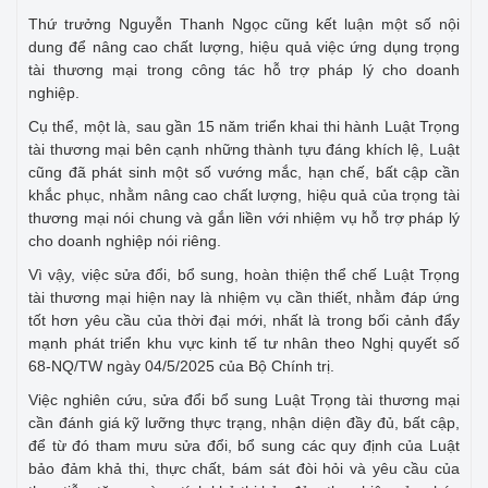
Thứ trưởng Nguyễn Thanh Ngọc cũng kết luận một số nội
dung để nâng cao chất lượng, hiệu quả việc ứng dụng trọng
tài thương mại trong công tác hỗ trợ pháp lý cho doanh
nghiệp.
Cụ thể, một là, sau gần 15 năm triển khai thi hành Luật Trọng
tài thương mại bên cạnh những thành tựu đáng khích lệ, Luật
cũng đã phát sinh một số vướng mắc, hạn chế, bất cập cần
khắc phục, nhằm nâng cao chất lượng, hiệu quả của trọng tài
thương mại nói chung và gắn liền với nhiệm vụ hỗ trợ pháp lý
cho doanh nghiệp nói riêng.
Vì vậy, việc sửa đổi, bổ sung, hoàn thiện thể chế Luật Trọng
tài thương mại hiện nay là nhiệm vụ cần thiết, nhằm đáp ứng
tốt hơn yêu cầu của thời đại mới, nhất là trong bối cảnh đẩy
mạnh phát triển khu vực kinh tế tư nhân theo Nghị quyết số
68-NQ/TW ngày 04/5/2025 của Bộ Chính trị.
Việc nghiên cứu, sửa đổi bổ sung Luật Trọng tài thương mại
cần đánh giá kỹ lưỡng thực trạng, nhận diện đầy đủ, bất cập,
để từ đó tham mưu sửa đổi, bổ sung các quy định của Luật
bảo đảm khả thi, thực chất, bám sát đòi hỏi và yêu cầu của