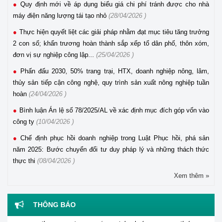
Quy định mới về áp dụng biểu giá chi phí tránh được cho nhà
máy điện năng lượng tái tạo nhỏ
(28/04/2026 )
Thực hiện quyết liệt các giải pháp nhằm đạt mục tiêu tăng trưởng
2 con số; khẩn trương hoàn thành sắp xếp tổ dân phố, thôn xóm,
đơn vị sự nghiệp công lập...
(25/04/2026 )
Phấn đấu 2030, 50% trang trại, HTX, doanh nghiệp nông, lâm,
thủy sản tiếp cận công nghệ, quy trình sản xuất nông nghiệp tuần
hoàn
(24/04/2026 )
Bình luận Án lệ số 78/2025/AL về xác định mục đích góp vốn vào
công ty
(10/04/2026 )
Chế định phục hồi doanh nghiệp trong Luật Phục hồi, phá sản
năm 2025: Bước chuyển đổi tư duy pháp lý và những thách thức
thực thi
(08/04/2026 )
Xem thêm »
Thông báo tuyển dụng viên chức năm 2026 của Trung tâm
Hỗ trợ pháp lý cho doanh nghiệp nhỏ và vừa
THÔNG BÁO
Thông báo về việc tư vấn, hỗ trợ pháp lý đối với Công ty
CP Xi măng Vicem Hoàng Mai