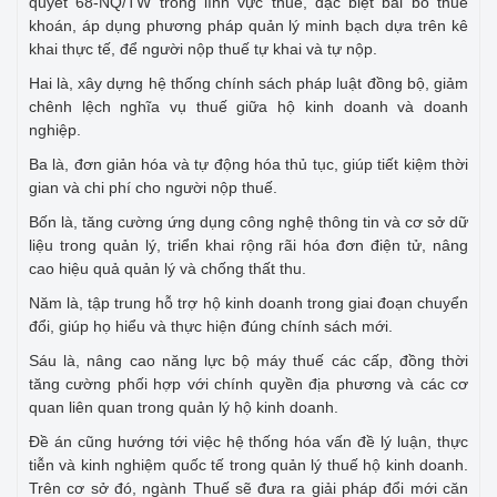
quyết 68-NQ/TW trong lĩnh vực thuế, đặc biệt bãi bỏ thuế
khoán, áp dụng phương pháp quản lý minh bạch dựa trên kê
khai thực tế, để người nộp thuế tự khai và tự nộp.
Hai là, xây dựng hệ thống chính sách pháp luật đồng bộ, giảm
chênh lệch nghĩa vụ thuế giữa hộ kinh doanh và doanh
nghiệp.
Ba là, đơn giản hóa và tự động hóa thủ tục, giúp tiết kiệm thời
gian và chi phí cho người nộp thuế.
Bốn là, tăng cường ứng dụng công nghệ thông tin và cơ sở dữ
liệu trong quản lý, triển khai rộng rãi hóa đơn điện tử, nâng
cao hiệu quả quản lý và chống thất thu.
Năm là, tập trung hỗ trợ hộ kinh doanh trong giai đoạn chuyển
đổi, giúp họ hiểu và thực hiện đúng chính sách mới.
Sáu là, nâng cao năng lực bộ máy thuế các cấp, đồng thời
tăng cường phối hợp với chính quyền địa phương và các cơ
quan liên quan trong quản lý hộ kinh doanh.
Đề án cũng hướng tới việc hệ thống hóa vấn đề lý luận, thực
tiễn và kinh nghiệm quốc tế trong quản lý thuế hộ kinh doanh.
Trên cơ sở đó, ngành Thuế sẽ đưa ra giải pháp đổi mới căn