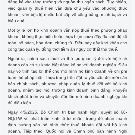
đáng kể vào tăng trưởng và nguồn thu ngân sách. Tuy nhiên,
việc quản lý thuế hiện vẫn dựa chủ yếu vào phương thức
khoán, vốn bộc lộ nhiều bất cập về công bằng, minh bạch và
hiệu quả.
Một tỷ lệ lớn hộ kinh doanh vẫn nộp thuế theo phương pháp
khoán, không thực hiện hoặc thực hiện chưa đầy đủ chế độ kế
toán, sổ sách, hóa đơn, chứng từ. Điều này gây khó khăn cho
công tác quản lý, đồng thời tiềm ẩn nguy cơ thất thu thuế.
Ngoài ra, chính sách thuế và thủ tục quản lý đối với hộ kinh
doanh còn có sự khác biệt đáng kể so với doanh nghiệp. Điều
này vô tình tạo lợi thế cho mô hình hộ kinh doanh về chi phí
tuân thủ pháp luật. Thực trạng trên đặt ra yêu cầu đổi mới căn
bản chính sách, phương pháp quản lý thuế đối với hộ kinh
doanh, nhằm tạo môi trường kinh doanh bình đẳng, khuyến
khích phát triển và chuyển đổi lên mô hình doanh nghiệp khi
đủ điều kiện.
Ngày 4/5/2025, Bộ Chính trị ban hành Nghị quyết số 68-
NQ/TW về phát triển kinh tế tư nhân, trong đó nhấn mạnh
định hướng xóa bỏ hình thức thuế khoán đối với hộ kinh
doanh. Tiếp theo, Quốc hội và Chính phủ ban hành Nghị