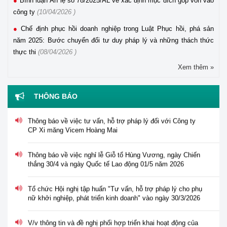
Bình luận Án lệ số 78/2025/AL về xác định mục đích góp vốn vào
công ty
(10/04/2026 )
Chế định phục hồi doanh nghiệp trong Luật Phục hồi, phá sản
năm 2025: Bước chuyển đổi tư duy pháp lý và những thách thức
thực thi
(08/04/2026 )
Xem thêm »
Thông báo tuyển dụng viên chức năm 2026 của Trung tâm
Hỗ trợ pháp lý cho doanh nghiệp nhỏ và vừa
THÔNG BÁO
Thông báo về việc tư vấn, hỗ trợ pháp lý đối với Công ty
CP Xi măng Vicem Hoàng Mai
Thông báo về việc nghỉ lễ Giỗ tổ Hùng Vương, ngày Chiến
thắng 30/4 và ngày Quốc tế Lao động 01/5 năm 2026
Tổ chức Hội nghị tập huấn "Tư vấn, hỗ trợ pháp lý cho phụ
nữ khởi nghiệp, phát triển kinh doanh" vào ngày 30/3/2026
V/v thông tin và đề nghị phối hợp triển khai hoạt động của
Trung tâm Hỗ trợ pháp lý cho doanh nghiệp nhỏ và vừa