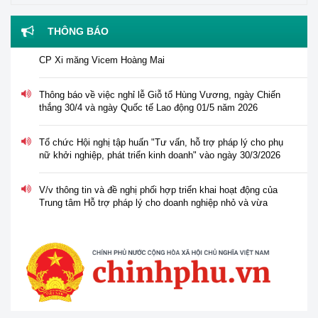
Thông báo về việc tư vấn, hỗ trợ pháp lý đối với Công ty
THÔNG BÁO
CP Xi măng Vicem Hoàng Mai
Thông báo về việc nghỉ lễ Giỗ tổ Hùng Vương, ngày Chiến
thắng 30/4 và ngày Quốc tế Lao động 01/5 năm 2026
Tổ chức Hội nghị tập huấn "Tư vấn, hỗ trợ pháp lý cho phụ
nữ khởi nghiệp, phát triển kinh doanh" vào ngày 30/3/2026
V/v thông tin và đề nghị phối hợp triển khai hoạt động của
Trung tâm Hỗ trợ pháp lý cho doanh nghiệp nhỏ và vừa