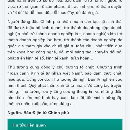
điều hành trên cơ sở dữ liệu, bảo đảm "6 rõ" là rõ người, rõ
việc, rõ thời gian, rõ sản phẩm, rõ trách nhiệm, rõ thẩm quyền
và "3 dễ" là dễ theo dõi, dễ thúc đẩy, dễ đánh giá.
Người đứng đầu Chính phủ nhấn mạnh cần tạo hệ sinh thái
để đưa 5 triệu hộ kinh doanh trở thành doanh nghiệp, doanh
nghiệp nhỏ trở thành doanh nghiệp lớn, doanh nghiệp lớn trở
thành doanh nghiệp lớn hơn, trở thành các doanh nghiệp đa
quốc gia tham gia vào chuỗi giá trị toàn cầu, phát triển dựa
trên khoa học công nghệ, đổi mới sáng tạo, chuyển đổi số,
phát triển kinh tế số, kinh tế xanh, tuần hoàn…
Thủ tướng cũng đồng ý chủ trương tổ chức Chương trình
"Toàn cảnh Kinh tế tư nhân Việt Nam", bảo đảm thực chất,
hiệu quả. Cùng với đó, Thủ tướng đề nghị Ban IV nghiên cứu
hình thành Quỹ phát triển kinh tế tư nhân. Về công tác truyền
thông, Thủ tướng lưu ý tăng cường thông tin về những điển
hình tiên tiến, mô hình hay, cách làm tốt; tôn vinh những tập
thể, cá nhân xuất sắc, xứng đáng./.
Nguồn: Báo Điện tử Chính phủ
Tin tức liên quan