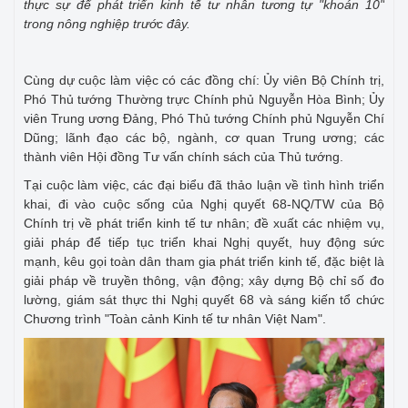
thực sự để phát triển kinh tế tư nhân tương tự "khoán 10"
trong nông nghiệp trước đây.
Cùng dự cuộc làm việc có các đồng chí: Ủy viên Bộ Chính trị,
Phó Thủ tướng Thường trực Chính phủ Nguyễn Hòa Bình; Ủy
viên Trung ương Đảng, Phó Thủ tướng Chính phủ Nguyễn Chí
Dũng; lãnh đạo các bộ, ngành, cơ quan Trung ương; các
thành viên Hội đồng Tư vấn chính sách của Thủ tướng.
Tại cuộc làm việc, các đại biểu đã thảo luận về tình hình triển
khai, đi vào cuộc sống của Nghị quyết 68-NQ/TW của Bộ
Chính trị về phát triển kinh tế tư nhân; đề xuất các nhiệm vụ,
giải pháp để tiếp tục triển khai Nghị quyết, huy động sức
mạnh, kêu gọi toàn dân tham gia phát triển kinh tế, đặc biệt là
giải pháp về truyền thông, vận động; xây dựng Bộ chỉ số đo
lường, giám sát thực thi Nghị quyết 68 và sáng kiến tổ chức
Chương trình "Toàn cảnh Kinh tế tư nhân Việt Nam".