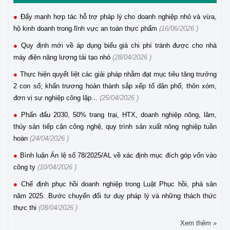
Đẩy mạnh hợp tác hỗ trợ pháp lý cho doanh nghiệp nhỏ và vừa,
hộ kinh doanh trong lĩnh vực an toàn thực phẩm
(16/06/2026 )
Quy định mới về áp dụng biểu giá chi phí tránh được cho nhà
máy điện năng lượng tái tạo nhỏ
(28/04/2026 )
Thực hiện quyết liệt các giải pháp nhằm đạt mục tiêu tăng trưởng
2 con số; khẩn trương hoàn thành sắp xếp tổ dân phố, thôn xóm,
đơn vị sự nghiệp công lập...
(25/04/2026 )
Phấn đấu 2030, 50% trang trại, HTX, doanh nghiệp nông, lâm,
thủy sản tiếp cận công nghệ, quy trình sản xuất nông nghiệp tuần
hoàn
(24/04/2026 )
Bình luận Án lệ số 78/2025/AL về xác định mục đích góp vốn vào
công ty
(10/04/2026 )
Chế định phục hồi doanh nghiệp trong Luật Phục hồi, phá sản
năm 2025: Bước chuyển đổi tư duy pháp lý và những thách thức
thực thi
(08/04/2026 )
Thông báo tuyển dụng viên chức năm 2026 của Trung tâm
Xem thêm »
Hỗ trợ pháp lý cho doanh nghiệp nhỏ và vừa