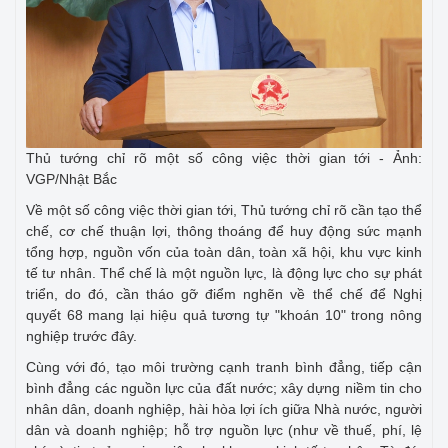
Thủ tướng chỉ rõ một số công việc thời gian tới - Ảnh:
VGP/Nhật Bắc
Về một số công việc thời gian tới, Thủ tướng chỉ rõ cần tạo thể
chế, cơ chế thuận lợi, thông thoáng để huy động sức mạnh
tổng hợp, nguồn vốn của toàn dân, toàn xã hội, khu vực kinh
tế tư nhân. Thể chế là một nguồn lực, là động lực cho sự phát
triển, do đó, cần tháo gỡ điểm nghẽn về thể chế để Nghị
quyết 68 mang lại hiệu quả tương tự "khoán 10" trong nông
nghiệp trước đây.
Cùng với đó, tạo môi trường cạnh tranh bình đẳng, tiếp cận
bình đẳng các nguồn lực của đất nước; xây dựng niềm tin cho
nhân dân, doanh nghiệp, hài hòa lợi ích giữa Nhà nước, người
dân và doanh nghiệp; hỗ trợ nguồn lực (như về thuế, phí, lệ