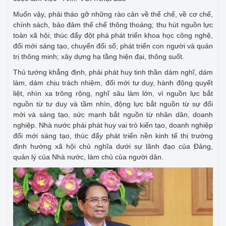
Muốn vậy, phải tháo gỡ những rào cản về thể chế, về cơ chế,
chính sách, bảo đảm thể chế thông thoáng; thu hút nguồn lực
toàn xã hội; thúc đẩy đột phá phát triển khoa học công nghệ,
đổi mới sáng tạo, chuyển đổi số; phát triển con người và quản
trị thông minh; xây dựng hạ tầng hiện đại, thông suốt.
Thủ tướng khẳng định, phải phát huy tinh thần dám nghĩ, dám
làm, dám chịu trách nhiệm, đổi mới tư duy, hành động quyết
liệt, nhìn xa trông rộng, nghĩ sâu làm lớn, vì nguồn lực bắt
nguồn từ tư duy và tầm nhìn, động lực bắt nguồn từ sự đổi
mới và sáng tạo, sức mạnh bắt nguồn từ nhân dân, doanh
nghiệp. Nhà nước phải phát huy vai trò kiến tạo, doanh nghiệp
đổi mới sáng tạo, thúc đẩy phát triển nền kinh tế thị trường
định hướng xã hội chủ nghĩa dưới sự lãnh đạo của Đảng,
quản lý của Nhà nước, làm chủ của người dân.