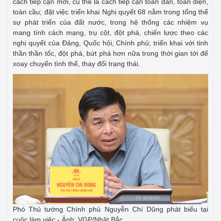
cách tiếp cận mới, cụ thể là cách tiếp cận toàn dân, toàn diện,
toàn cầu; đặt việc triển khai Nghị quyết 68 nằm trong tổng thể
sự phát triển của đất nước, trong hệ thống các nhiệm vụ
mang tính cách mạng, trụ cột, đột phá, chiến lược theo các
nghị quyết của Đảng, Quốc hội, Chính phủ; triển khai với tinh
thần thần tốc, đột phá, bứt phá hơn nữa trong thời gian tới để
xoay chuyển tình thế, thay đổi trạng thái.
Phó Thủ tướng Chính phủ Nguyễn Chí Dũng phát biểu tại
cuộc làm việc - Ảnh: VGP/Nhật Bắc