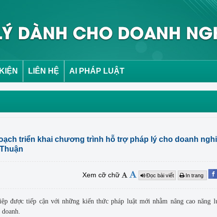
 KIỆN
LIÊN HỆ
AI PHÁP LUẬT
ạch triển khai chương trình hỗ trợ pháp lý cho doanh ngh
h Thuận
Xem cỡ chữ
Đọc bài viết
In trang
ệp được tiếp cận với những kiến thức pháp luật mới nhằm nâng cao năng l
h doanh.