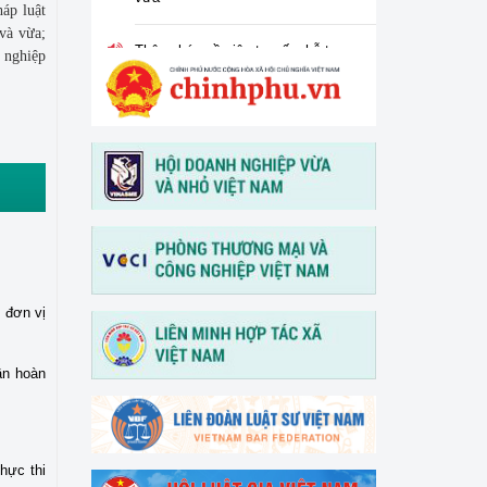
háp luật
 và vừa;
Thông báo về việc tư vấn, hỗ trợ
h nghiệp
pháp lý đối với Công ty CP Xi
măng Vicem Hoàng Mai
Thông báo về việc nghỉ lễ Giỗ tổ
Hùng Vương, ngày Chiến thắng
30/4 và ngày Quốc tế Lao động
01/5 năm 2026
Tổ chức Hội nghị tập huấn "Tư
vấn, hỗ trợ pháp lý cho phụ nữ
khởi nghiệp, phát triển kinh
doanh" vào ngày 30/3/2026
 đơn vị
V/v thông tin và đề nghị phối
ần hoàn
hợp triển khai hoạt động của
Trung tâm Hỗ trợ pháp lý cho
doanh nghiệp nhỏ và vừa
hực thi