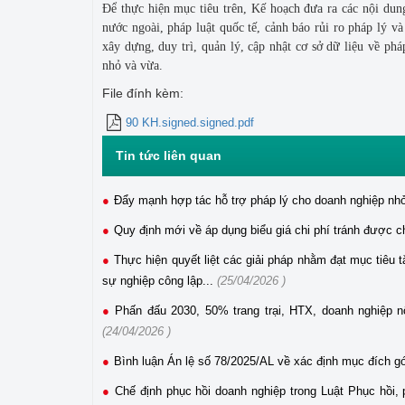
Để thực hiện mục tiêu trên, Kế hoạch đưa ra các nội dung
nước ngoài, pháp luật quốc tế, cảnh báo rủi ro pháp lý v
xây dựng, duy trì, quản lý, cập nhật cơ sở dữ liệu về ph
nhỏ và vừa.
File đính kèm:
90 KH.signed.signed.pdf
Tin tức liên quan
Đẩy mạnh hợp tác hỗ trợ pháp lý cho doanh nghiệp nhỏ
Quy định mới về áp dụng biểu giá chi phí tránh được c
Thực hiện quyết liệt các giải pháp nhằm đạt mục tiêu 
sự nghiệp công lập...
(25/04/2026 )
Phấn đấu 2030, 50% trang trại, HTX, doanh nghiệp nô
(24/04/2026 )
Bình luận Án lệ số 78/2025/AL về xác định mục đích g
Chế định phục hồi doanh nghiệp trong Luật Phục hồi,