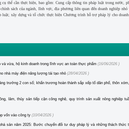
 cụ thể cần thực hiện, bao gồm: Cung cấp thông tin pháp luật trong nước, p
à chính sách của ngành, lĩnh vực, địa phương liên quan đến doanh nghiệp nhỏ
áp luật; xây dựng và tổ chức thực hiện Chương trình hỗ trợ pháp lý cho doan
 và vừa, hộ kinh doanh trong lĩnh vực an toàn thực phẩm
(16/06/2026 )
ho nhà máy điện năng lượng tái tạo nhỏ
(28/04/2026 )
tăng trưởng 2 con số; khẩn trương hoàn thành sắp xếp tổ dân phố, thôn xóm,
ng, lâm, thủy sản tiếp cận công nghệ, quy trình sản xuất nông nghiệp tu
óp vốn vào công ty
(10/04/2026 )
 phá sản năm 2025: Bước chuyển đổi tư duy pháp lý và những thách thức t