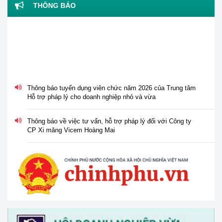
THÔNG BÁO
Thông báo tuyển dụng viên chức năm 2026 của Trung tâm
Hỗ trợ pháp lý cho doanh nghiệp nhỏ và vừa
Thông báo về việc tư vấn, hỗ trợ pháp lý đối với Công ty
CP Xi măng Vicem Hoàng Mai
Thông báo về việc nghỉ lễ Giỗ tổ Hùng Vương, ngày Chiến
thắng 30/4 và ngày Quốc tế Lao động 01/5 năm 2026
Tổ chức Hội nghị tập huấn "Tư vấn, hỗ trợ pháp lý cho phụ
nữ khởi nghiệp, phát triển kinh doanh" vào ngày 30/3/2026
V/v thông tin và đề nghị phối hợp triển khai hoạt động của