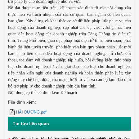
trợ pháp lý cho doanh nghiệp nhỏ và vừa.
Để đạt được mục tiêu trên, kế hoạch xác định rõ các nội dung cần
thực hiện và trách nhiệm của các cơ quan, ban ngành có liên quan,
bao gồm: Xây dựng và khai thác cơ sở dữ liệu pháp luật phục vụ cho
hoạt động của doanh nghiệp; cập nhật các vụ việc vướng mắc liên
quan đến hoạt động của doanh nghiệp trên Cổng Thông tin điện tử
tỉnh, Trang Phổ biến, giáo dục pháp luật điện tử tỉnh; biên soạn, phát
hành tài liệu tuyên truyền, phổ biến văn bản quy phạm pháp luật mới
ban hành liên quan đến hoạt động của doanh nghiệp; tổ chức đối
thoại, tọa đàm với doanh nghiệp; tập huấn, bồi dưỡng kiến thức pháp
luật cho doanh nghiệp; tư vấn, giải đáp pháp luật cho doanh nghiệp;
tiếp nhận kiến nghị của doanh nghiệp và hoàn thiện pháp luật; xây
dựng quy chế hoạt động của mạng lưới tư vấn và cán bộ làm đầu mối
hỗ trợ pháp lý cho doanh nghiệp trên địa bàn tỉnh.
Nội dung cụ thể có đính kèm Kế hoạch
File đính kèm:
HẢI DƯƠNG.pdf
Tin tức liên quan
Đẩy mạnh hợp tác hỗ trợ pháp lý cho doanh nghiệp nhỏ và vừa,