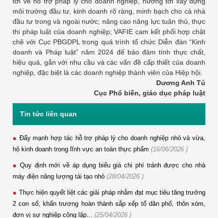
tới về hỗ trợ pháp lý cho doanh nghiệp, hướng tới xây dựng
môi trường đầu tư, kinh doanh rõ ràng, minh bạch cho cả nhà
đầu tư trong và ngoài nước; nâng cao năng lực tuân thủ, thực
thi pháp luật của doanh nghiệp; VAFIE cam kết phối hợp chặt
chẽ với Cục PBGDPL trong quá trình tổ chức Diễn đàn “Kinh
doanh và Pháp luật” năm 2024 để bảo đảm tính thực chất,
hiệu quả, gắn với nhu cầu và các vấn đề cấp thiết của doanh
nghiệp, đặc biệt là các doanh nghiệp thành viên của Hiệp hội.
Dương Anh Tú
Cục Phổ biến, giáo dục pháp luật
Tin tức liên quan
Đẩy mạnh hợp tác hỗ trợ pháp lý cho doanh nghiệp nhỏ và vừa,
hộ kinh doanh trong lĩnh vực an toàn thực phẩm
(16/06/2026 )
Quy định mới về áp dụng biểu giá chi phí tránh được cho nhà
máy điện năng lượng tái tạo nhỏ
(28/04/2026 )
Thực hiện quyết liệt các giải pháp nhằm đạt mục tiêu tăng trưởng
2 con số; khẩn trương hoàn thành sắp xếp tổ dân phố, thôn xóm,
đơn vị sự nghiệp công lập...
(25/04/2026 )