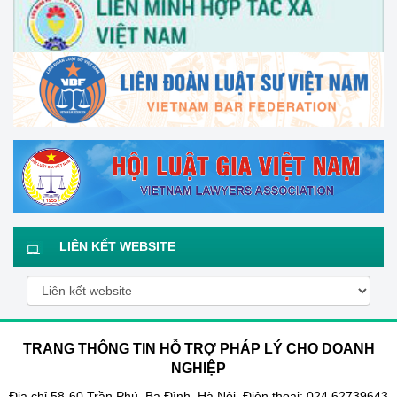
LIÊN KẾT WEBSITE
TRANG THÔNG TIN HỖ TRỢ PHÁP LÝ CHO DOANH
NGHIỆP
Địa chỉ 58-60 Trần Phú, Ba Đình, Hà Nội. Điện thoại: 024.62739643