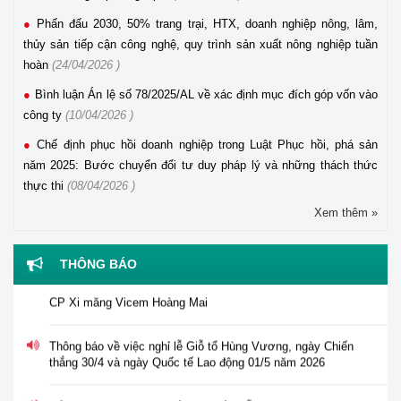
Phấn đấu 2030, 50% trang trại, HTX, doanh nghiệp nông, lâm,
thủy sản tiếp cận công nghệ, quy trình sản xuất nông nghiệp tuần
hoàn
(24/04/2026 )
Bình luận Án lệ số 78/2025/AL về xác định mục đích góp vốn vào
công ty
(10/04/2026 )
Chế định phục hồi doanh nghiệp trong Luật Phục hồi, phá sản
năm 2025: Bước chuyển đổi tư duy pháp lý và những thách thức
thực thi
(08/04/2026 )
Xem thêm »
Thông báo tuyển dụng viên chức năm 2026 của Trung tâm
Hỗ trợ pháp lý cho doanh nghiệp nhỏ và vừa
THÔNG BÁO
Thông báo về việc tư vấn, hỗ trợ pháp lý đối với Công ty
CP Xi măng Vicem Hoàng Mai
Thông báo về việc nghỉ lễ Giỗ tổ Hùng Vương, ngày Chiến
thắng 30/4 và ngày Quốc tế Lao động 01/5 năm 2026
Tổ chức Hội nghị tập huấn "Tư vấn, hỗ trợ pháp lý cho phụ