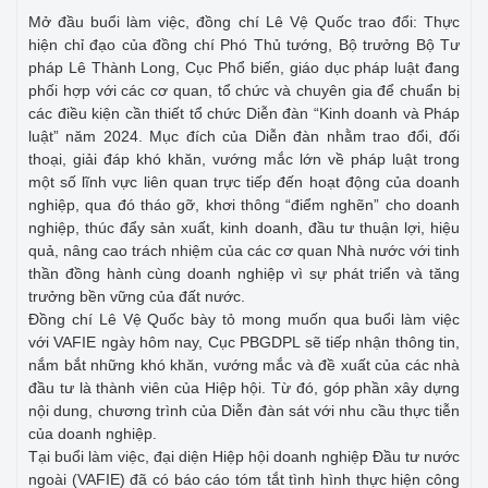
Mở đầu buổi làm việc, đồng chí Lê Vệ Quốc trao đổi: Thực
hiện chỉ đạo của đồng chí Phó Thủ tướng, Bộ trưởng Bộ Tư
pháp Lê Thành Long, Cục Phổ biến, giáo dục pháp luật đang
phối hợp với các cơ quan, tổ chức và chuyên gia để chuẩn bị
các điều kiện cần thiết tổ chức Diễn đàn “Kinh doanh và Pháp
luật” năm 2024. Mục đích của Diễn đàn nhằm trao đổi, đối
thoại, giải đáp khó khăn, vướng mắc lớn về pháp luật trong
một số lĩnh vực liên quan trực tiếp đến hoạt động của doanh
nghiệp, qua đó tháo gỡ, khơi thông “điểm nghẽn” cho doanh
nghiệp, thúc đẩy sản xuất, kinh doanh, đầu tư thuận lợi, hiệu
quả, nâng cao trách nhiệm của các cơ quan Nhà nước với tinh
thần đồng hành cùng doanh nghiệp vì sự phát triển và tăng
trưởng bền vững của đất nước.
Đồng chí Lê Vệ Quốc bày tỏ mong muốn qua buổi làm việc
với VAFIE ngày hôm nay, Cục PBGDPL sẽ tiếp nhận thông tin,
nắm bắt những khó khăn, vướng mắc và đề xuất của các nhà
đầu tư là thành viên của Hiệp hội. Từ đó, góp phần xây dựng
nội dung, chương trình của Diễn đàn sát với nhu cầu thực tiễn
của doanh nghiệp.
Tại buổi làm việc, đại diện Hiệp hội doanh nghiệp Đầu tư nước
ngoài (VAFIE) đã có báo cáo tóm tắt tình hình thực hiện công