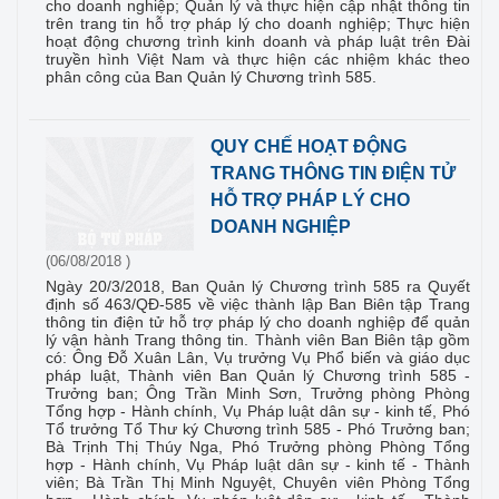
cho doanh nghiệp; Quản lý và thực hiện cập nhật thông tin
trên trang tin hỗ trợ pháp lý cho doanh nghiệp; Thực hiện
hoạt động chương trình kinh doanh và pháp luật trên Đài
truyền hình Việt Nam và thực hiện các nhiệm khác theo
phân công của Ban Quản lý Chương trình 585.
QUY CHẾ HOẠT ĐỘNG
TRANG THÔNG TIN ĐIỆN TỬ
HỖ TRỢ PHÁP LÝ CHO
DOANH NGHIỆP
(06/08/2018 )
Ngày 20/3/2018, Ban Quản lý Chương trình 585 ra Quyết
định số 463/QĐ-585 về việc thành lập Ban Biên tập Trang
thông tin điện tử hỗ trợ pháp lý cho doanh nghiệp để quản
lý vận hành Trang thông tin. Thành viên Ban Biên tập gồm
có: Ông Đỗ Xuân Lân, Vụ trưởng Vụ Phổ biến và giáo dục
pháp luật, Thành viên Ban Quản lý Chương trình 585 -
Trưởng ban; Ông Trần Minh Sơn, Trưởng phòng Phòng
Tổng hợp - Hành chính, Vụ Pháp luật dân sự - kinh tế, Phó
Tổ trưởng Tổ Thư ký Chương trình 585 - Phó Trưởng ban;
Bà Trịnh Thị Thúy Nga, Phó Trưởng phòng Phòng Tổng
hợp - Hành chính, Vụ Pháp luật dân sự - kinh tế - Thành
viên; Bà Trần Thị Minh Nguyệt, Chuyên viên Phòng Tổng