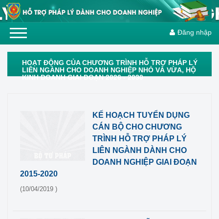
Đăng nhập
HOẠT ĐỘNG CỦA CHƯƠNG TRÌNH HỖ TRỢ PHÁP LÝ
LIÊN NGÀNH CHO DOANH NGHIỆP NHỎ VÀ VỪA, HỘ
KINH DOANH GIAI ĐOẠN 2026 - 2030
KẾ HOẠCH TUYỂN DỤNG
CÁN BỘ CHO CHƯƠNG
TRÌNH HỖ TRỢ PHÁP LÝ
LIÊN NGÀNH DÀNH CHO
DOANH NGHIỆP GIAI ĐOẠN
2015-2020
(10/04/2019 )