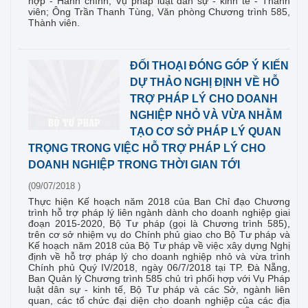
hợp - Hành chính, Vụ pháp luật dân sự - kinh tế - Thành
viên; Ông Trần Thanh Tùng, Văn phòng Chương trình 585,
Thành viên.
ĐỐI THOẠI ĐÓNG GÓP Ý KIẾN
DỰ THẢO NGHỊ ĐỊNH VỀ HỖ
TRỢ PHÁP LÝ CHO DOANH
NGHIỆP NHỎ VÀ VỪA NHẰM
TẠO CƠ SỞ PHÁP LÝ QUAN
TRỌNG TRONG VIỆC HỖ TRỢ PHÁP LÝ CHO
DOANH NGHIỆP TRONG THỜI GIAN TỚI
(09/07/2018 )
Thực hiện Kế hoạch năm 2018 của Ban Chỉ đạo Chương
trình hỗ trợ pháp lý liên ngành dành cho doanh nghiệp giai
đoạn 2015-2020, Bộ Tư pháp (gọi là Chương trình 585),
trên cơ sở nhiệm vụ do Chính phủ giao cho Bộ Tư pháp và
Kế hoạch năm 2018 của Bộ Tư pháp về việc xây dựng Nghị
định về hỗ trợ pháp lý cho doanh nghiệp nhỏ và vừa trình
Chính phủ Quý IV/2018, ngày 06/7/2018 tại TP. Đà Nẵng,
Ban Quản lý Chương trình 585 chủ trì phối hợp với Vụ Pháp
luật dân sự - kinh tế, Bộ Tư pháp và các Sở, ngành liên
quan, các tổ chức đại diện cho doanh nghiệp của các địa