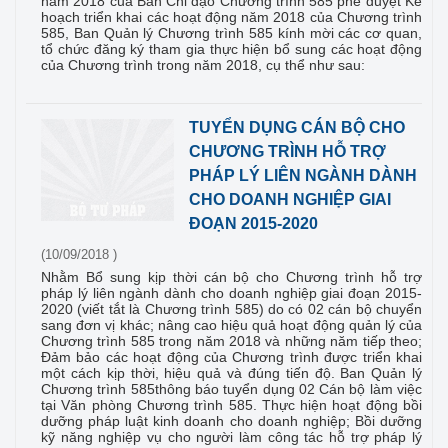
năm 2018 của Ban Chỉ đạo Chương trình 585 phê duyệt Kế
hoạch triển khai các hoạt động năm 2018 của Chương trình
585, Ban Quản lý Chương trình 585 kính mời các cơ quan,
tổ chức đăng ký tham gia thực hiện bổ sung các hoạt động
của Chương trình trong năm 2018, cụ thể như sau:
TUYỂN DỤNG CÁN BỘ CHO
CHƯƠNG TRÌNH HỖ TRỢ
PHÁP LÝ LIÊN NGÀNH DÀNH
CHO DOANH NGHIỆP GIAI
ĐOẠN 2015-2020
(10/09/2018 )
Nhằm Bổ sung kịp thời cán bộ cho Chương trình hỗ trợ
pháp lý liên ngành dành cho doanh nghiệp giai đoạn 2015-
2020 (viết tắt là Chương trình 585) do có 02 cán bộ chuyển
sang đơn vị khác; nâng cao hiệu quả hoạt động quản lý của
Chương trình 585 trong năm 2018 và những năm tiếp theo;
Đảm bảo các hoạt động của Chương trình được triển khai
một cách kịp thời, hiệu quả và đúng tiến độ. Ban Quản lý
Chương trình 585thông báo tuyển dụng 02 Cán bộ làm việc
tại Văn phòng Chương trình 585. Thực hiện hoạt động bồi
dưỡng pháp luật kinh doanh cho doanh nghiệp; Bồi dưỡng
kỹ năng nghiệp vụ cho người làm công tác hỗ trợ pháp lý