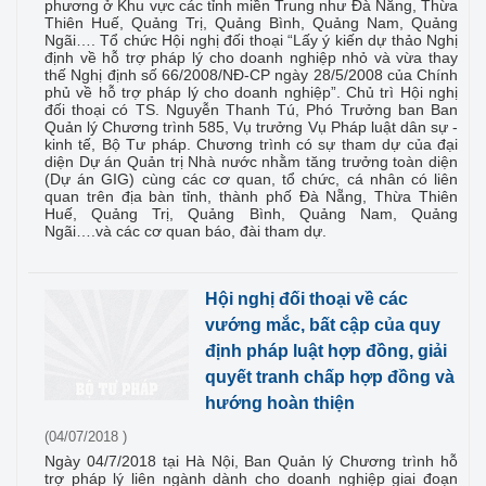
phương ở Khu vực các tỉnh miền Trung như Đà Nẵng, Thừa
Thiên Huế, Quảng Trị, Quảng Bình, Quảng Nam, Quảng
Ngãi…. Tổ chức Hội nghị đối thoại “Lấy ý kiến dự thảo Nghị
định về hỗ trợ pháp lý cho doanh nghiệp nhỏ và vừa thay
thế Nghị định số 66/2008/NĐ-CP ngày 28/5/2008 của Chính
phủ về hỗ trợ pháp lý cho doanh nghiệp”. Chủ trì Hội nghị
đối thoại có TS. Nguyễn Thanh Tú, Phó Trưởng ban Ban
Quản lý Chương trình 585, Vụ trưởng Vụ Pháp luật dân sự -
kinh tế, Bộ Tư pháp. Chương trình có sự tham dự của đại
diện Dự án Quản trị Nhà nước nhằm tăng trưởng toàn diện
(Dự án GIG) cùng các cơ quan, tổ chức, cá nhân có liên
quan trên địa bàn tỉnh, thành phố Đà Nẵng, Thừa Thiên
Huế, Quảng Trị, Quảng Bình, Quảng Nam, Quảng
Ngãi….và các cơ quan báo, đài tham dự.
Hội nghị đối thoại về các
vướng mắc, bất cập của quy
định pháp luật hợp đồng, giải
quyết tranh chấp hợp đồng và
hướng hoàn thiện
(04/07/2018 )
Ngày 04/7/2018 tại Hà Nội, Ban Quản lý Chương trình hỗ
trợ pháp lý liên ngành dành cho doanh nghiệp giai đoạn