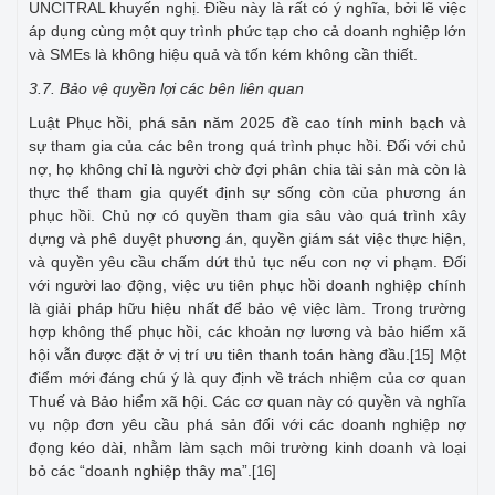
UNCITRAL khuyến nghị. Điều này là rất có ý nghĩa, bởi lẽ việc
áp dụng cùng một quy trình phức tạp cho cả doanh nghiệp lớn
và SMEs là không hiệu quả và tốn kém không cần thiết.
3.7. Bảo vệ quyền lợi các bên liên quan
Luật Phục hồi, phá sản năm 2025 đề cao tính minh bạch và
sự tham gia của các bên trong quá trình phục hồi. Đối với chủ
nợ, họ không chỉ là người chờ đợi phân chia tài sản mà còn là
thực thể tham gia quyết định sự sống còn của phương án
phục hồi. Chủ nợ có quyền tham gia sâu vào quá trình xây
dựng và phê duyệt phương án, quyền giám sát việc thực hiện,
và quyền yêu cầu chấm dứt thủ tục nếu con nợ vi phạm. Đối
với người lao động, việc ưu tiên phục hồi doanh nghiệp chính
là giải pháp hữu hiệu nhất để bảo vệ việc làm. Trong trường
hợp không thể phục hồi, các khoản nợ lương và bảo hiểm xã
hội vẫn được đặt ở vị trí ưu tiên thanh toán hàng đầu.
Một
[15]
điểm mới đáng chú ý là quy định về trách nhiệm của cơ quan
Thuế và Bảo hiểm xã hội. Các cơ quan này có quyền và nghĩa
vụ nộp đơn yêu cầu phá sản đối với các doanh nghiệp nợ
đọng kéo dài, nhằm làm sạch môi trường kinh doanh và loại
bỏ các “doanh nghiệp thây ma”.
[16]