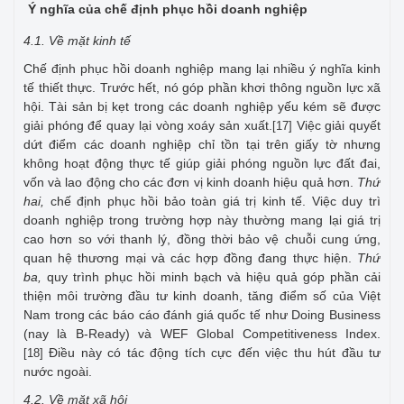
Ý nghĩa của chế định phục hồi doanh nghiệp
4.1. Về mặt kinh tế
Chế định phục hồi doanh nghiệp mang lại nhiều ý nghĩa kinh
tế thiết thực. Trước hết, nó góp phần khơi thông nguồn lực xã
hội. Tài sản bị kẹt trong các doanh nghiệp yếu kém sẽ được
giải phóng để quay lại vòng xoáy sản xuất.
Việc giải quyết
[17]
dứt điểm các doanh nghiệp chỉ tồn tại trên giấy tờ nhưng
không hoạt động thực tế giúp giải phóng nguồn lực đất đai,
vốn và lao động cho các đơn vị kinh doanh hiệu quả hơn.
Thứ
hai,
chế định phục hồi bảo toàn giá trị kinh tế. Việc duy trì
doanh nghiệp trong trường hợp này thường mang lại giá trị
cao hơn so với thanh lý, đồng thời bảo vệ chuỗi cung ứng,
quan hệ thương mại và các hợp đồng đang thực hiện.
Thứ
ba,
quy trình phục hồi minh bạch và hiệu quả góp phần cải
thiện môi trường đầu tư kinh doanh, tăng điểm số của Việt
Nam trong các báo cáo đánh giá quốc tế như Doing Business
(nay là B-Ready) và WEF Global Competitiveness Index.
Điều này có tác động tích cực đến việc thu hút đầu tư
[18]
nước ngoài.
4.2. Về mặt xã hội