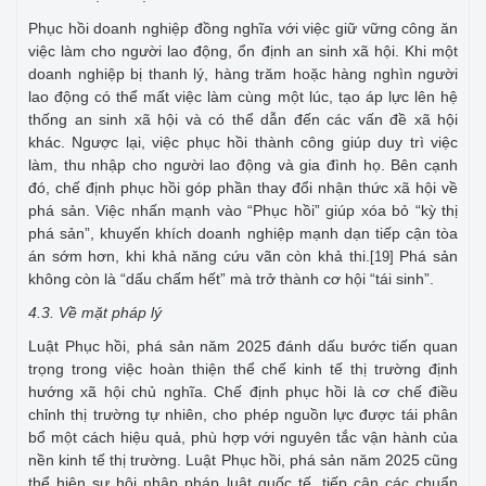
Phục hồi doanh nghiệp đồng nghĩa với việc giữ vững công ăn
việc làm cho người lao động, ổn định an sinh xã hội. Khi một
doanh nghiệp bị thanh lý, hàng trăm hoặc hàng nghìn người
lao động có thể mất việc làm cùng một lúc, tạo áp lực lên hệ
thống an sinh xã hội và có thể dẫn đến các vấn đề xã hội
khác. Ngược lại, việc phục hồi thành công giúp duy trì việc
làm, thu nhập cho người lao động và gia đình họ. Bên cạnh
đó, chế định phục hồi góp phần thay đổi nhận thức xã hội về
phá sản. Việc nhấn mạnh vào “Phục hồi” giúp xóa bỏ “kỳ thị
phá sản”, khuyến khích doanh nghiệp mạnh dạn tiếp cận tòa
án sớm hơn, khi khả năng cứu vãn còn khả thi.
Phá sản
[19]
không còn là “dấu chấm hết” mà trở thành cơ hội “tái sinh”.
4.3. Về mặt pháp lý
Luật Phục hồi, phá sản năm 2025 đánh dấu bước tiến quan
trọng trong việc hoàn thiện thể chế kinh tế thị trường định
hướng xã hội chủ nghĩa. Chế định phục hồi là cơ chế điều
chỉnh thị trường tự nhiên, cho phép nguồn lực được tái phân
bổ một cách hiệu quả, phù hợp với nguyên tắc vận hành của
nền kinh tế thị trường. Luật Phục hồi, phá sản năm 2025 cũng
thể hiện sự hội nhập pháp luật quốc tế, tiếp cận các chuẩn