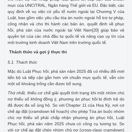
mực của UNCITRAL, Ngân hàng Thế giới và EU. Đặc biệt, các
quy định về vụ việc có yếu tố nước ngoài tại Chương V của
Luật, bao gồm việc yêu cầu tòa án nước ngoài hỗ trợ tư pháp,
công nhận và cho thi hành các bản án, quyết định về phục
hồi, phá sản của nước ngoài tại Việt Nam
giúp bảo vệ
[20]
quyền lợi của các nhà đầu tư quốc tế và nâng cao uy tín của
môi trường kinh doanh Việt Nam trên trường quốc tế.
Thách thức và gợi ý thực thi
5.1. Thách thức
Mặc dù Luật Phục hồi, phá sản năm 2025 đã có nhiều đổi mới
tiến bộ và tiếp cận gần hơn với chuẩn mực quốc tế, vẫn còn
một số khoảng trống cần được bổ sung.
Thứ nhất,
thiếu cơ chế giải quyết tình trạng khi một nhóm chủ
nợ thiểu số không đồng ý, phương án phục hồi bị đình trệ dù
đã được đa số ủng hộ. So với Chapter 11 của Hoa Kỳ, nơi cơ
chế áp đặt (cramdown kế hoạch) cho phép Tòa án buộc nhóm
chủ nợ thiểu số phải chấp nhận phương án phục hồi, Luật
Phục hồi, phá sản năm 2025 chưa có công cụ tương tự. So
với cơ chế áp đặt chéo nhóm chủ nợ (cross-class cramdown)