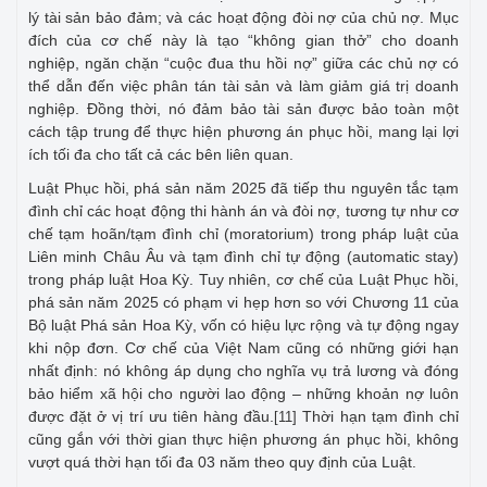
lý tài sản bảo đảm; và các hoạt động đòi nợ của chủ nợ. Mục
đích của cơ chế này là tạo “không gian thở” cho doanh
nghiệp, ngăn chặn “cuộc đua thu hồi nợ” giữa các chủ nợ có
thể dẫn đến việc phân tán tài sản và làm giảm giá trị doanh
nghiệp. Đồng thời, nó đảm bảo tài sản được bảo toàn một
cách tập trung để thực hiện phương án phục hồi, mang lại lợi
ích tối đa cho tất cả các bên liên quan.
Luật Phục hồi, phá sản năm 2025 đã tiếp thu nguyên tắc tạm
đình chỉ các hoạt động thi hành án và đòi nợ, tương tự như cơ
chế tạm hoãn/tạm đình chỉ (moratorium) trong pháp luật của
Liên minh Châu Âu và tạm đình chỉ tự động (automatic stay)
trong pháp luật Hoa Kỳ. Tuy nhiên, cơ chế của Luật Phục hồi,
phá sản năm 2025 có phạm vi hẹp hơn so với Chương 11 của
Bộ luật Phá sản Hoa Kỳ, vốn có hiệu lực rộng và tự động ngay
khi nộp đơn. Cơ chế của Việt Nam cũng có những giới hạn
nhất định: nó không áp dụng cho nghĩa vụ trả lương và đóng
bảo hiểm xã hội cho người lao động – những khoản nợ luôn
được đặt ở vị trí ưu tiên hàng đầu.
Thời hạn tạm đình chỉ
[11]
cũng gắn với thời gian thực hiện phương án phục hồi, không
vượt quá thời hạn tối đa 03 năm theo quy định của Luật.