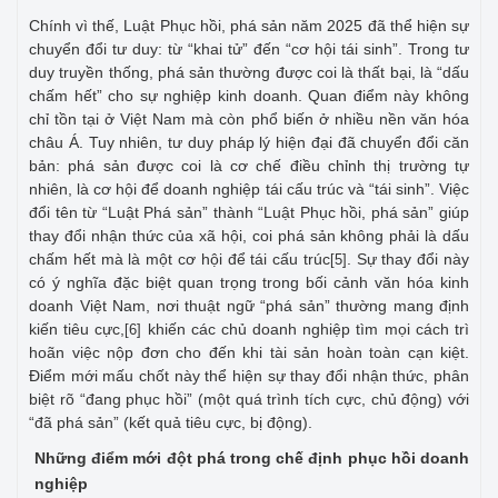
Chính vì thế, Luật Phục hồi, phá sản năm 2025 đã thể hiện sự
chuyển đổi tư duy: từ “khai tử” đến “cơ hội tái sinh”. Trong tư
duy truyền thống, phá sản thường được coi là thất bại, là “dấu
chấm hết” cho sự nghiệp kinh doanh. Quan điểm này không
chỉ tồn tại ở Việt Nam mà còn phổ biến ở nhiều nền văn hóa
châu Á. Tuy nhiên, tư duy pháp lý hiện đại đã chuyển đổi căn
bản: phá sản được coi là cơ chế điều chỉnh thị trường tự
nhiên, là cơ hội để doanh nghiệp tái cấu trúc và “tái sinh”. Việc
đổi tên từ “Luật Phá sản” thành “Luật Phục hồi, phá sản” giúp
thay đổi nhận thức của xã hội, coi phá sản không phải là dấu
chấm hết mà là một cơ hội để tái cấu trúc
. Sự thay đổi này
[5]
có ý nghĩa đặc biệt quan trọng trong bối cảnh văn hóa kinh
doanh Việt Nam, nơi thuật ngữ “phá sản” thường mang định
kiến tiêu cực,
khiến các chủ doanh nghiệp tìm mọi cách trì
[6]
hoãn việc nộp đơn cho đến khi tài sản hoàn toàn cạn kiệt.
Điểm mới mấu chốt này thể hiện sự thay đổi nhận thức, phân
biệt rõ “đang phục hồi” (một quá trình tích cực, chủ động) với
“đã phá sản” (kết quả tiêu cực, bị động).
Những điểm mới đột phá trong chế định phục hồi doanh
nghiệp