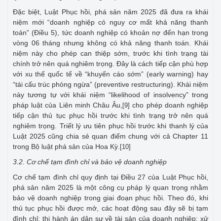
Đặc biệt, Luật Phục hồi, phá sản năm 2025 đã đưa ra khái
niệm mới “doanh nghiệp có nguy cơ mất khả năng thanh
toán” (Điều 5), tức doanh nghiệp có khoản nợ đến hạn trong
vòng 06 tháng nhưng không có khả năng thanh toán. Khái
niệm này cho phép can thiệp sớm, trước khi tình trạng tài
chính trở nên quá nghiêm trọng. Đây là cách tiếp cận phù hợp
với xu thế quốc tế về “khuyến cáo sớm” (early warning) hay
“tái cấu trúc phòng ngừa” (preventive restructuring). Khái niệm
này tương tự với khái niệm “likelihood of insolvency” trong
pháp luật của Liên minh Châu Âu,
cho phép doanh nghiệp
[9]
tiếp cận thủ tục phục hồi trước khi tình trạng trở nên quá
nghiêm trọng. Triết lý ưu tiên phục hồi trước khi thanh lý của
Luật 2025 cũng chia sẻ quan điểm chung với cả Chapter 11
trong Bộ luật phá sản của Hoa Kỳ.
[10]
3.2. Cơ chế tạm đình chỉ và bảo vệ doanh nghiệp
Cơ chế tạm đình chỉ quy định tại Điều 27 của Luật Phục hồi,
phá sản năm 2025 là một công cụ pháp lý quan trọng nhằm
bảo vệ doanh nghiệp trong giai đoạn phục hồi. Theo đó, khi
thủ tục phục hồi được mở, các hoạt động sau đây sẽ bị tạm
đình chỉ: thi hành án dân sự về tài sản của doanh nghiệp; xử