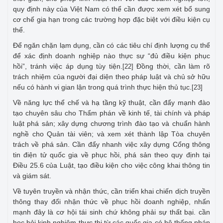
quy định này của Việt Nam có thể cần được xem xét bổ sung
cơ chế gia hạn trong các trường hợp đặc biệt với điều kiện cụ
thể.
Để ngăn chặn lạm dụng, cần có các tiêu chí định lượng cụ thể
để xác định doanh nghiệp nào thực sự “đủ điều kiện phục
hồi”, tránh việc áp dụng tùy tiện.
Đồng thời, cần làm rõ
[22]
trách nhiệm của người đại diện theo pháp luật và chủ sở hữu
nếu có hành vi gian lận trong quá trình thực hiện thủ tục.
[23]
Về năng lực thể chế và hạ tầng kỹ thuật, cần đẩy mạnh đào
tạo chuyên sâu cho Thẩm phán về kinh tế, tài chính và pháp
luật phá sản; xây dựng chương trình đào tạo và chuẩn hành
nghề cho Quản tài viên; và xem xét thành lập Tòa chuyên
trách về phá sản. Cần đẩy nhanh việc xây dựng Cổng thông
tin điện tử quốc gia về phục hồi, phá sản theo quy định tại
Điều 25.6 của Luật, tạo điều kiện cho việc công khai thông tin
và giám sát.
Về tuyên truyền và nhận thức, cần triển khai chiến dịch truyền
thông thay đổi nhận thức về phục hồi doanh nghiệp, nhấn
mạnh đây là cơ hội tái sinh chứ không phải sự thất bại. cần
học hỏi kinh nghiệm thực thi từ các quốc gia có hệ thống pháp