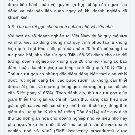
được tiến hành, bảo vệ quyền lợi hợp pháp của người lao
động và các bên liên quan ngay cả khi doanh nghiệp đã
khánh kiệt.
3.6. Thủ tục rút gọn cho doanh nghiệp nhỏ và siêu nhỏ
Với hơn đa số doanh nghiệp tại Việt Nam thuộc quy mô vừa
và nhỏ, việc áp dụng chung một quy trình phức tạp là không
hiệu quả. Luật Phục hồi, phá sản năm 2025 đã bổ sung thủ
tục phục hồi, phá sản rút gọn (Điều 68-69) dành cho các đối
tượng: doanh nghiệp có không quá 20 chủ nợ không có bảo
đảm; hoặc doanh nghiệp có tổng nợ không quá 10 tỷ đồng.
Thủ tục rút gọn có những đặc điểm riêng biệt: thời gian xử lý
được rút ngắn đáng kể; các bước rườm rà không cần thiết
được cắt giảm; và ngưỡng thông qua phương án phục hồi chỉ
cần 51% (thay vì 65%). Theo đánh giá, thủ tục rút gọn giúp
giảm thiểu thời gian và chi phí tuân thủ, nâng cao hiệu quả
giải quyết các vụ việc có số nợ nhỏ hoặc ít chủ nợ, đồng thời
giảm áp lực quản lý cho hệ thống Tòa án.
Việc quy định
[14]
thủ tục đơn giản hóa cho doanh nghiệp nhỏ và siêu nhỏ này
phù hợp với xu thế quốc tế về “thủ tục phá sản đối với doanh
nghiệp nhỏ và vừa” (SME insolvency procedures) được