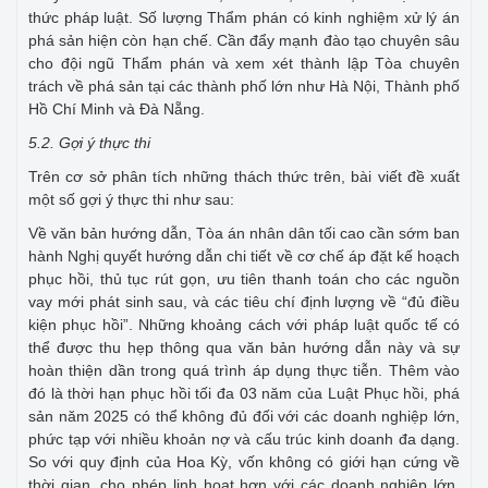
thức pháp luật. Số lượng Thẩm phán có kinh nghiệm xử lý án
phá sản hiện còn hạn chế. Cần đẩy mạnh đào tạo chuyên sâu
cho đội ngũ Thẩm phán và xem xét thành lập Tòa chuyên
trách về phá sản tại các thành phố lớn như Hà Nội, Thành phố
Hồ Chí Minh và Đà Nẵng.
5.2. Gợi ý thực thi
Trên cơ sở phân tích những thách thức trên, bài viết đề xuất
một số gợi ý thực thi như sau:
Về văn bản hướng dẫn, Tòa án nhân dân tối cao cần sớm ban
hành Nghị quyết hướng dẫn chi tiết về cơ chế áp đặt kế hoạch
phục hồi, thủ tục rút gọn, ưu tiên thanh toán cho các nguồn
vay mới phát sinh sau, và các tiêu chí định lượng về “đủ điều
kiện phục hồi”. Những khoảng cách với pháp luật quốc tế có
thể được thu hẹp thông qua văn bản hướng dẫn này và sự
hoàn thiện dần trong quá trình áp dụng thực tiễn. Thêm vào
đó là thời hạn phục hồi tối đa 03 năm của Luật Phục hồi, phá
sản năm 2025 có thể không đủ đối với các doanh nghiệp lớn,
phức tạp với nhiều khoản nợ và cấu trúc kinh doanh đa dạng.
So với quy định của Hoa Kỳ, vốn không có giới hạn cứng về
thời gian, cho phép linh hoạt hơn với các doanh nghiệp lớn,