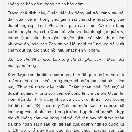
không có bảo đảm thành nợ có bảo đảm.
Trong chế định này, Quản tài viên đóng vai trò “cánh tay nối
dài” của Tòa án trong việc giám sát chặt chẽ hoạt động của
doanh nghiệp. Luật Phục hồi, phá sản năm 2025 đã tăng
cường quyền hạn cho Quản tài viên và doanh nghiệp quản lý,
thanh lý tài sản, bao gồm quyền giám sát việc thực hiện
phương án, báo cáo Tòa án và Hội nghị chủ nợ, và đề xuất
chấm dứt thủ tục phục hồi nếu phát hiện vi phạm.
3.5. Cơ chế Nhà nước tạm ứng chi phí phá sản – Điểm đột
phá quan trọng
Đây được xem là điểm mới mang tính đột phá nhằm tháo gỡ
“điểm nghẽn” lớn nhất trong thực thi pháp luật phá sản hiện
nay. Thực tế trước đây nhiều Thẩm phán phải “bó tay” vì
doanh nghiệp không còn tiền để đóng lệ phí và phí Quản tài
viên, dẫn đến tình trạng nhiều vụ việc bị đình trệ hoặc không
thể tiến hành.
Theo quy định mới ngân sách nhà nước sẽ
[12]
tạm ứng chi phí phá sản trong trường hợp doanh nghiệp, hợp
tác xã không còn khả năng chi trả. Số tiền này sẽ được hoàn
trả cho ngân sách sau khi tài sản của doanh nghiệp được xử
lý.
Cơ chế này đảm bảo thủ tục phục hồi/phá sản vẫn
[13]