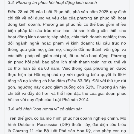
3.3. Phương án phục hồi hoạt động kinh doanh
Điều 28 và 29 của Luật Phục hồi, phá sản năm 2025 quy định
chi tiết về nội dung và yêu cầu của phương án phục hồi hoạt
động kinh doanh. Phương án phục hồi có thể bao gồm nhiều
biện pháp tái cấu trúc như: bán tài sản không cần thiết cho
hoạt động kinh doanh; sáp nhập, chia tách doanh nghiệp; thay
đổi ngành nghề hoặc phạm vi kinh doanh; tái cấu trúc nợ
thông qua giãn nợ, giảm nợ, chuyển đổi nợ thành vốn góp; và
các biện pháp cắt giảm chi phí, tối ưu hóa hoạt động. Phương
án phục hồi phải bao gồm lịch trình thanh toán nợ cụ thể và
có thời hạn tối đa 03 năm. Việc thông qua phương án được
thực hiện tại Hội nghị chủ nợ với ngưỡng biểu quyết là 65%
tổng số nợ không có bảo đảm (Điều 33-36). Đối với thủ tục rút
gọn, ngưỡng này được giảm xuống còn 51%. Phương án này
chi tiết và đầy đủ hơn và thể hiện đặc thù của giai đoạn phục
hồi so với quy định của Luật Phá sản 2014.
3.4. Mô hình “con nợ tại vị” có giám sát
Trên thế giới, có ba mô hình phục hồi doanh nghiệp chính. Mô
hình Debtor-in-Possession (DIP) thuần túy, đại diện tiêu biểu
là Chương 11 của Bộ luật Phá sản Hoa Kỳ, cho phép con nợ