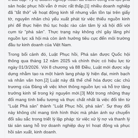
sản hoặc phục hồi vẫn ở mức rất thấp,
nhiều doanh nghiệp
[1]
đã “tắt thở” về hoạt động kinh tế nhưng vẫn tồn tại trên giấy
tờ, nguyên nhân chủ yếu xuất phát từ việc thiếu nguồn kinh
phí để thực hiện thủ tục hoặc rào cản tâm lý xã hội đối với
cụm từ “phá sản”. Thực trạng này không chỉ gây lãng phí
nguồn lực xã hội mà còn ảnh hưởng tiêu cực đến môi trường
đầu tư kinh doanh của Việt Nam.
Trong bối cảnh đó, Luật Phục hồi, Phá sản được Quốc hội
thông qua tháng 12 năm 2025 và chính thức có hiệu lực từ
ngày 01/3/2026. Với 8 chương và 88 Điều, Luật mới được xây
dựng nhằm tạo ra một hành lang pháp lý hiện đại, minh bạch
và nhân văn hơn.
Luật này đã thể chế hóa được các chủ
[2]
trương của Đảng về việc khơi thông nguồn lực và hỗ trợ tăng
trưởng kinh tế trong kỷ nguyên mới.
Một trong những thay
[3]
đổi mang tính biểu tượng và thực chất nhất là việc đổi tên từ
“Luật Phá sản” thành “Luật Phục hồi, phá sản”. Sự thay đổi
này không chỉ mang tính hình thức mà phản ánh sự chuyển
đổi sâu sắc trong triết lý lập pháp: từ việc xử lý nợ và thanh lý
tài sản sang hỗ trợ doanh nghiệp duy trì hoạt động và phục
hồi sản xuất, kinh doanh.