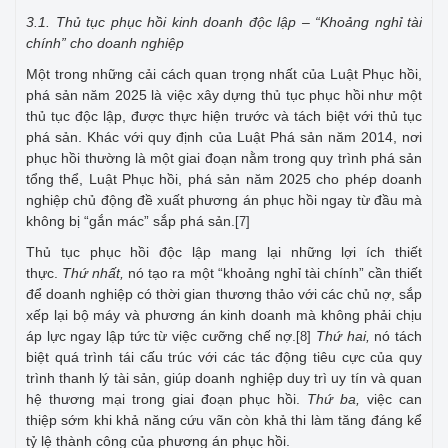
3.1. Thủ tục phục hồi kinh doanh độc lập – “Khoảng nghỉ tài
chính” cho doanh nghiệp
Một trong những cải cách quan trọng nhất của Luật Phục hồi,
phá sản năm 2025 là việc xây dựng thủ tục phục hồi như một
thủ tục độc lập, được thực hiện trước và tách biệt với thủ tục
phá sản. Khác với quy định của Luật Phá sản năm 2014, nơi
phục hồi thường là một giai đoạn nằm trong quy trình phá sản
tổng thể, Luật Phục hồi, phá sản năm 2025 cho phép doanh
nghiệp chủ động đề xuất phương án phục hồi ngay từ đầu mà
không bị “gắn mác” sắp phá sản.
[7]
Thủ tục phục hồi độc lập mang lại những lợi ích thiết
thực.
Thứ nhất,
nó tạo ra một “khoảng nghỉ tài chính” cần thiết
để doanh nghiệp có thời gian thương thảo với các chủ nợ, sắp
xếp lại bộ máy và phương án kinh doanh mà không phải chịu
áp lực ngay lập tức từ việc cưỡng chế nợ.
Thứ hai,
nó tách
[8]
biệt quá trình tái cấu trúc với các tác động tiêu cực của quy
trình thanh lý tài sản, giúp doanh nghiệp duy trì uy tín và quan
hệ thương mại trong giai đoạn phục hồi.
Thứ ba,
việc can
thiệp sớm khi khả năng cứu vãn còn khả thi làm tăng đáng kể
tỷ lệ thành công của phương án phục hồi.