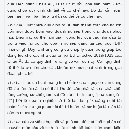
của Liên minh Châu Âu, Luật Phục hồi, phá sản năm 2025
cũng chưa quy định chi tiết về cơ chế này. Do đó, cần sớm
ban hành văn bản hướng dẫn cụ thể về cơ chế này.
Thứ hai,
Luật chưa quy định rõ ưu tiên thanh toán cho nguồn
vốn mới được bơm vào doanh nghiệp trong giai đoạn phục
hồi. Điều này có thể làm giảm động lực của các nhà đầu tư
trong việc tài trợ cho doanh nghiệp đang tái cấu trúc (DIP
financing). Đây là những công cụ pháp lý quan trọng giúp tạo
động lực cho các nhà đầu tư, và EU Directive 2019/1023 của
Châu Âu đã có quy định rõ ràng về vấn đề này. Cần quy định
rõ thứ tự ưu tiên cho các khoản nợ mới phát sinh trong giai
đoạn phục hồi.
Thứ ba,
mặc dù Luật mang tính hỗ trợ cao, nguy cơ lạm dụng
để tẩu tán tài sản là có thật. Do đó, cần phải rà soát chặt chẽ,
tăng cường cơ chế giám sát để tránh tình trạng “phá sản giả”,
bởi lẽ doanh nghiệp có thể lợi dụng “khoảng nghỉ tài
[21]
chính” của thủ tục phục hồi để trì hoãn trả nợ hoặc tẩu tán tài
sản ra nước ngoài.
Thứ tư,
các vụ việc phục hồi và phá sản đòi hỏi Thẩm phán có
chuyên môn sâu về kinh tế, tài chính, kế toán, bên cạnh kiến