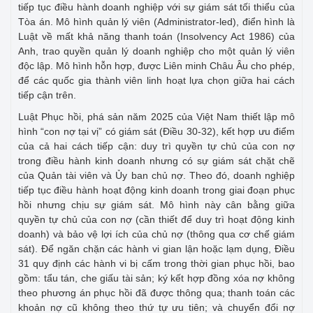
tiếp tục điều hành doanh nghiệp với sự giám sát tối thiểu của
Tòa án. Mô hình quản lý viên (Administrator-led), điển hình là
Luật về mất khả năng thanh toán (Insolvency Act 1986) của
Anh, trao quyền quản lý doanh nghiệp cho một quản lý viên
độc lập. Mô hình hỗn hợp, được Liên minh Châu Âu cho phép,
để các quốc gia thành viên linh hoạt lựa chọn giữa hai cách
tiếp cận trên.
Luật Phục hồi, phá sản năm 2025 của Việt Nam thiết lập mô
hình “con nợ tại vị” có giám sát (Điều 30-32), kết hợp ưu điểm
của cả hai cách tiếp cận: duy trì quyền tự chủ của con nợ
trong điều hành kinh doanh nhưng có sự giám sát chặt chẽ
của Quản tài viên và Ủy ban chủ nợ. Theo đó, doanh nghiệp
tiếp tục điều hành hoạt động kinh doanh trong giai đoạn phục
hồi nhưng chịu sự giám sát. Mô hình này cân bằng giữa
quyền tự chủ của con nợ (cần thiết để duy trì hoạt động kinh
doanh) và bảo vệ lợi ích của chủ nợ (thông qua cơ chế giám
sát). Để ngăn chặn các hành vi gian lận hoặc lạm dụng, Điều
31 quy định các hành vi bị cấm trong thời gian phục hồi, bao
gồm: tẩu tán, che giấu tài sản; ký kết hợp đồng xóa nợ không
theo phương án phục hồi đã được thông qua; thanh toán các
khoản nợ cũ không theo thứ tự ưu tiên; và chuyển đổi nợ