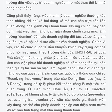
hướng đến việc duy trì doanh nghiệp như một thực thể kinh tế
đang hoạt động.
Cũng phải thấy rằng, việc thanh lý doanh nghiệp thường kéo
theo những chi phí xã hội đáng kể mà các bên trực tiếp liên
quan không phải gánh chịu hoàn toàn. Những chi phí này bao
gồm: mất việc làm hàng loạt, gián đoạn chuỗi cung ứng, ảnh
hưởng “domino” đến các doanh nghiệp đối tác, và sự lãng phí
nguồn lực xã hội đã được đầu tư vào doanh nghiệp. Chính vì
vậy, các tổ chức quốc tế đều khuyến khích xây dựng cơ chế
phục hồi hiệu quả. Theo Hướng dẫn của UNCITRAL về Luật
Phá sản,
một khung pháp lý phá sản hiệu quả cần tạo điều
[4]
kiện cho việc phục hồi doanh nghiệp có tiềm năng tồn tại, bảo
toàn giá trị tài sản và việc làm. Ngân hàng Thế giới đánh giá
năng lực giải quyết phá sản của các quốc gia thông qua chỉ số
“Resolving Insolvency” trong báo cáo Doing Business (nay là
B-Ready), trong đó tỷ lệ phục hồi thành công là một tiêu chí
quan trọng. Ở Liên minh Châu Âu, Chỉ thị EU Directive
2019/1023 về khung pháp lý tái cấu trúc dự phòng (preventive
restructuring frameworks) yêu cầu các quốc gia thành viên
xây dựng cơ chế cho phép doanh nghiệp can thiệp sớm trước
khi rơi vào tình trạng mất khả năng thanh toán.