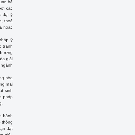
quan hệ
ởi các
 đại lý
m; thoả
oá hoặc
pháp lý
: tranh
 thương
òa giải
n ngành
ằng hòa
ơng mại
át sinh
óa pháp
g.
ến hành
p thông
uận đạt
a giải,