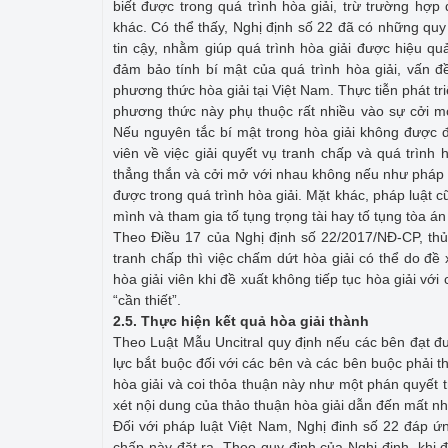
biết được trong quá trình hòa giải, trừ trường hợ
khác. Có thể thấy, Nghị định số 22 đã có những quy 
tin cậy, nhằm giúp quá trình hòa giải được hiệu q
đảm bảo tính bí mật của quá trình hòa giải, vấn đề
phương thức hòa giải tại Việt Nam. Thực tiễn phát tr
phương thức này phụ thuộc rất nhiều vào sự cởi mở
Nếu nguyên tắc bí mật trong hòa giải không được đ
viên về việc giải quyết vụ tranh chấp và quá trình 
thẳng thắn và cởi mở với nhau không nếu như pháp lu
được trong quá trình hòa giải. Mặt khác, pháp luật 
mình và tham gia tố tụng trọng tài hay tố tụng tòa 
Theo Điều 17 của Nghị định số 22/2017/NĐ-CP, thủ 
tranh chấp thì việc chấm dứt hòa giải có thể do đề 
hòa giải viên khi đề xuất không tiếp tục hòa giải với
“cần thiết”.
2.5
.
Thực hiện kết quả hòa giải thành
Theo Luật Mẫu Uncitral quy định nếu các bên đạt đượ
lực bắt buộc đối với các bên và các bên buộc phải 
hòa giải và coi thỏa thuận này như một phán quyết 
xét nội dung của thảo thuận hòa giải dẫn đến mất nh
Đối với pháp luật Việt Nam, Nghị đinh số 22 đáp ứ
chấp này đặt ra. Theo quy định của Nghị định, khi 