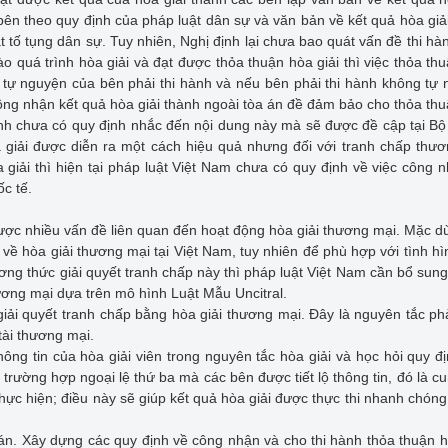
 bên theo quy định của pháp luật dân sự và văn bản về kết quả hòa giả
tố tụng dân sự. Tuy nhiên, Nghị định lại chưa bao quát vấn đề thi hà
ào quá trình hòa giải và đạt được thỏa thuận hòa giải thì việc thỏa th
tự nguyện của bên phải thi hành và nếu bên phải thi hành không tự
 công nhận kết quả hòa giải thành ngoài tòa án đề đảm bảo cho thỏa th
ịnh chưa có quy định nhắc đến nội dung này mà sẽ được đề cập tại Bộ 
 giải được diễn ra một cách hiệu quả nhưng đối với tranh chấp thư
giải thì hiện tại pháp luật Việt Nam chưa có quy định về việc công 
c tế.
ợc nhiều vấn đề liên quan đến hoạt động hòa giải thương mại. Mặc d
 về hòa giải thương mại tại Việt Nam, tuy nhiên để phù hợp với tình hì
ơng thức giải quyết tranh chấp này thì pháp luật Việt Nam cần bổ sung
ương mại dựa trên mô hình Luật Mẫu Uncitral.
giải quyết tranh chấp bằng hòa giải thương mại. Đây là nguyên tắc p
tài thương mại.
ông tin của hòa giải viên trong nguyên tắc hòa giải và học hỏi quy đ
rường hợp ngoại lệ thứ ba mà các bên được tiết lộ thông tin, đó là c
ực hiện; điều này sẽ giúp kết quả hòa giải được thực thi nhanh chóng
án. Xây dựng các quy định về công nhận và cho thi hành thỏa thuận h