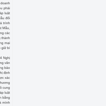
u doanh
ều phải
áp luật
Mẫu đối
á trình
ật Mẫu,
ong các
g thành
ơng mại
 giữ bí
 4 Nghị
ằng văn
ông bảo
hị định
ược xác
 thương
ối cung
áp luật
ận bằng
mà mình