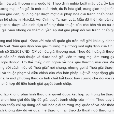
ễn hòa giải thương mại quốc tế. Theo định nghĩa Luật mẫu của Ủy b
ng mại, hòa giải là một quá trình, dù là hòa giải, trung gian hoặc hì
òa giải viên) giúp họ đạt được một giải pháp hòa giải tranh chấp phát 
n hệ pháp lý khác
. Với định nghĩa này, Luật Mẫu đã thể hiện bản c
[1]
 hoạt cao, được xác định dựa trên sự thỏa thuận của các bên và có sự 
 giải viên không có thẩm quyền áp đặt giải pháp đối với tranh chấp g
ơng mại hiệu quả. Khác với một số quốc gia trên thế giới khi quy định
 thì Việt Nam quy định hòa giải thương mại trong một nghị định của Ch
định số 22/2017/NĐ- CP về hòa giải thương mại. Theo đó, hoà giải thư
do các bên thoả thuận và được hoà giải viên thương mại làm trung g
 nghị định
. Có thể thấy, định nghĩa về hoà giải thương mại của V
[2]
g với cách hiểu về “hoà giải” nói chung, nhưng gọi là “hoà giải thươ
i và thuộc phạm vi điều chỉnh của văn bản pháp luật về hoạt động giả
hải là một phương thức có tính chất bắt buộc hay cưỡng chế đối với c
 phù hợp để tiến hành giải quyết tranh chấp.
c lập không phải hình thức giải quyết được kết hợp với trọng tài thư
chọn hòa giải độc lập để giải quyết tranh chấp của mình. Theo quy đ
ranh chấp chỉ áp dụng đối với hòa giải thương mại quốc tế và các thỏ
ách không đầy đủ về quan hệ thương mại, theo đó thuật ngữ thương 