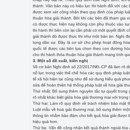
thành. Văn bản này có hiệu lực thi hành đối với các
được xem xét công nhận theo quy định của pháp luật 
thuận hòa giải thành. Bởi khi các bên đã tham gia v
có được thực hiện nay không còn phụ thuộc vào sự 
thi hành thì bên còn lại cần phải có một quyết định
giải thành đó được thực thi như một bản án. Nghị đ
tụng dân sự. Đây là cơ sở cho phép hoạt động hòa
quốc tế được các bên lựa chọn theo con đường hòa 
cho thi hành thỏa thuận hòa giải thành mang tính quố
3. Một số đề xuất, kiến nghị
Về cơ bản Nghị định số 22/2017/NĐ–CP đã làm rõ đư
nỗ lực trong việc thể chế hóa các quy định pháp luật
tế xã hội hiện tại cũng như để sử dụng hiểu quả phư
sửa để hoàn thiện hệ thống pháp luật về hòa giải th
Thứ nhất: Bổ sung thêm nguyên tắc tự quyết trong 
rõ nhất khác biệt giữa hòa giải thương mại với trọng 
Thứ hai: Làm rõ quy định về trách nhiệm bảo mật th
Luật mẫu về hoà giải thương mại, bổ sung thêm một t
thông tin nhằm bảo đảm cho kết quả hòa giải được th
hiệu quả hơn.
Thứ ba: Vấn đề công nhận kết quả thành ngoài tòa 