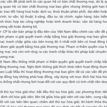
ả các vấn đề phát sinh từ các quan hệ có bản chất thương mại, dù là 
g quan hệ có bản chất thương mại bao gồm nhưng không giới hạn b
c trao đổi hàng hoá hoặc dịch vụ; thoả thuận phân phối, đại diện hoặc
nh; tư vấn; kỹ thuật; li-xăng; đầu tư; tài chính; ngân hàng; bảo hiể
ình thức hợp tác công nghiệp hoặc kinh doanh khác; vận tải hàng h
ường sắt hoặc đường bộ.
- CP là văn bản pháp lý đầu tiên của Việt Nam điều chỉnh các vấn đề 
định phạm vi giải quyết tranh chấp bằng hòa giải thương mại bao gồm
ại; tranh chấp giữa các bên trong đó ít nhất một bên có hoạt động
 được giải quyết bằng hòa giải thương mại. Phạm vi thẩm quyền của h
ng mại, mà còn mở rộng ra các tranh chấp khác khi pháp luật chuyê
hương mại.
iệt Nam đều thống nhất phạm vi thẩm quyền giải quyết tranh chấp b
 động thương mại. Nghị định không giải thích khái niệm hoạt động thư
heo Luật Mẫu thì hoạt động thương mại bao gồm tất cả các vấn đề ph
hợp đồng hay không phải hợp đồng, xây dựng với mục đích hài hòa h
u thống nhất nhưng linh hoạt đối với các quy định có tính chất nền tản
về thủ tục hòa giải như: bắt đầu thủ tục hòa giải; các phương thức ti
đình chỉ hòa giải viên; liên hệ giữa hòa giải viên với các bên; cung cấ
 đối với các bên liên quan; chấm dứt thủ tục hòa giải; thi hành thỏa th
CP về hòa giải thương mại cũng đã quy định chi tiết về nguyên tắc hò