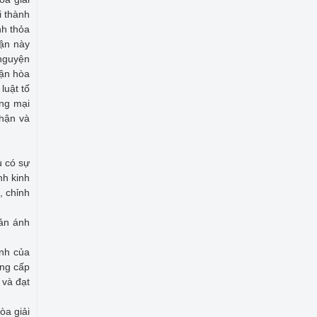
i thành
nh thỏa
uận này
 nguyện
uận hòa
luật tố
ơng mại
nhận và
ù có sự
nh kinh
, chỉnh
hản ánh
ịnh của
ung cấp
 và đạt
òa giải