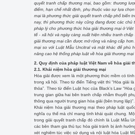
quyết tranh chấp thương mại, bao gồm: thương lượn
điểm, hạn chế nhất định, phụ thuộc vào sự lựa chọn 
mại là phương thức giải quyết tranh chấp phổ biến tr
nay, thì phương thức này cũng đang được các chủ t
pháp lý cho phương thức hòa giải thương mại ở Việt
tế - xã hội và ngày càng xuất hiện nhiều tranh chấ
giải thương mại cần được mở rộng và nâng cấp hơn.
mại so với Luật Mẫu Uncitral và mặt khác để phù hợp
nâng cao hệ thống pháp luật về hòa giải thương mại 
2. Quy định của pháp luật Việt Nam về hòa giải 
2.1
.
Khái niệm hòa giải thương mại
Hòa giải được xem là một phương thức mềm có tính n
trong xã hội. Theo từ điển Tiếng việt thì “Hòa giải
thỏa”. Theo từ điển Luật học của Black’s Law “Hòa g
trung gian giữa hai bên tranh chấp nhằm thuyết phụ
thông qua người trung gian hòa giải (bên trung lập)”.
Khái niệm hòa giải thương mại theo pháp luật quốc
nghĩa cụ thể mà chỉ mang tính khái quát chung. Một
trong giải quyết tranh chấp đó chính là Luật Mẫu Un
các bên tham gia thủ tục hòa giải tránh bị ảnh hưởn
xét nghiêm túc việc sử dụng và nội luật hóa Luật M