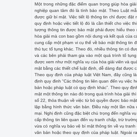
Một trong những đặc điểm quan trọng giúp hòa giải
nghiệp quan tâm đó là tính bảo mật. Theo Luật mẫu 
được giữ bí mật. Việc tiết lộ thông tin chỉ được đặ
quy định hoặc việc tiết lộ đó là cần thiết cho việc
tượng thông tin được bảo mật phải được hiểu theo n
hòa giải mà con bao gồm nội dung và kết quả của cá
cung cấp một phạm vi cụ thể về bảo mật thông tin đ
thủ tục tố tụng khác. Theo đó, nhiều thông tin có đ
và các bên phải tham gia vào một quá trình tố tụng
được xem như một nghĩa vụ của hòa giải viên và quá 
mật bằng các thiết chế luật định, dễ dàng đạt được c
Theo quy định của pháp luật Việt Nam, đây cũng là
định quy đinh “Các thông tin liên quan đến vụ việc 
bản hoặc pháp luật có quy định khác”. Theo quy địn
mật một thông tin nào đó trong quá trình hòa giải t
số 22, thỏa thuận về việc từ bỏ quyền được bảo mật đ
lập bằng hình thức văn bản. Điều này một lần nữa 
mại. Nghị định cũng đặc biệt chú trọng đến nghĩa vụ
cấp thông tin liên quan đến vụ tranh chấp, trừ trư
vừa có nghĩa vụ bảo vệ bí mật thông tin về vụ tran
văn bản hoặc theo quy định của pháp luật. Ngoài ra,