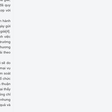
 đã quy
hợp với
ến hành
gày gửi
giải
.
[4]
nh việc
 trường
 phương
ải theo
i sẽ do
 mại vụ
ểm soát
tổ chức
a thuận
ại thấy
ũng chỉ
n nhưng
 quả và