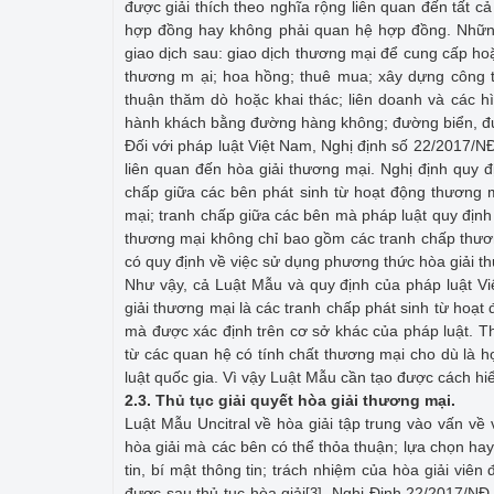
được giải thích theo nghĩa rộng liên quan đến tất c
hợp đồng hay không phải quan hệ hợp đồng. Nhữn
giao dịch sau: giao dịch thương mại để cung cấp hoặ
thương m ại; hoa hồng; thuê mua; xây dựng công trì
thuận thăm dò hoặc khai thác; liên doanh và các h
hành khách bằng đường hàng không; đường biển, đ
Đối với pháp luật Việt Nam, Nghị định số 22/2017/NĐ
liên quan đến hòa giải thương mại. Nghị định quy 
chấp giữa các bên phát sinh từ hoạt động thương m
mại; tranh chấp giữa các bên mà pháp luật quy định
thương mại không chỉ bao gồm các tranh chấp thươ
có quy định về việc sử dụng phương thức hòa giải t
Như vậy, cả Luật Mẫu và quy định của pháp luật V
giải thương mại là các tranh chấp phát sinh từ hoạt
mà được xác định trên cơ sở khác của pháp luật. T
từ các quan hệ có tính chất thương mại cho dù là 
luật quốc gia. Vì vậy Luật Mẫu cần tạo được cách hiể
2.3
.
Thủ tục giải quyết hòa giải thương mại.
Luật Mẫu Uncitral về hòa giải tập trung vào vấn về 
hòa giải mà các bên có thể thỏa thuận; lựa chọn hay 
tin, bí mật thông tin; trách nhiệm của hòa giải viên
được sau thủ tục hòa giải
. Nghị Định 22/2017/NĐ-
[3]