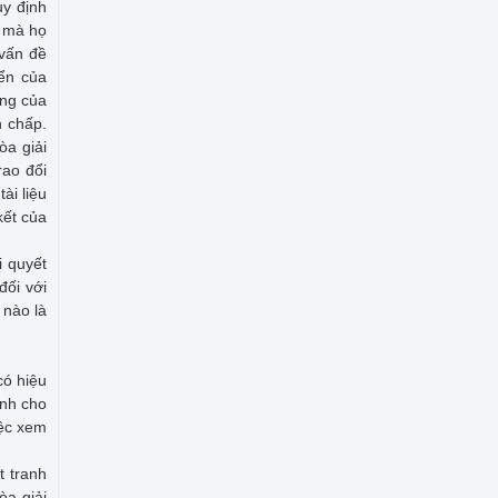
uy định
n mà họ
 vấn đề
iển của
ông của
h chấp.
òa giải
rao đổi
ài liệu
kết của
i quyết
đối với
 nào là
có hiệu
ành cho
iệc xem
t tranh
òa giải