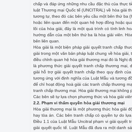
chấp và đáp ứng những nhu cầu đặc thù của thực ti
luật Thương mại Quốc tế (UNCITRAL) về hòa giải thươ
tương tự, theo đó các bên yêu cầu một bên thứ ba (h
hoặc liên quan đến một quan hệ hợp đồng hoặc qua
lõi của hòa giải, đây là một quá trình có tính linh
hướng dẫn của một bên thứ ba là hòa giải viên. Hòa
bên liên quan.
Hòa giải là một biện pháp giải quyết tranh chấp thư
giải trong một văn bản pháp luật chung về hòa giải,
điều chỉnh quan hệ hòa giải thương mại đó là Nghị 
là phương thức giải quyết tranh chấp thương mại, 
giải hỗ trợ giải quyết tranh chấp theo quy định của
tương ứng với định nghĩa của Luật Mẫu và tương đồn
để chỉ hoạt động hoà giải các tranh chấp thương mạ
tranh chấp thương mại. Hòa giải thương mại không p
Các bên sẽ tự lựa chọn phương thức và hòa giải viên
2.2
.
Phạm vi thẩm quyền hòa giải thương mại
Hòa giải thương mại là một phương thức hòa giải độ
hay tòa án. Các bên tranh chấp có quyền tự do lựa 
Điều 1.1 của Luật Mẫu Uncitral phạm vi giải quyết t
giải quyết quốc tế. Luật Mẫu đã đưa ra một danh s