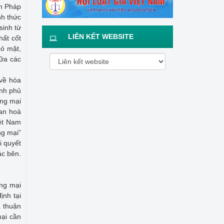
an Pháp
nh thức
sinh từ
LIÊN KẾT WEBSITE
hất cốt
có mặt,
iữa các
 về hòa
ính phủ
ơng mại
ian hoà
iệt Nam
ng mại”
i quyết
ác bên.
ơng mại
ịnh tại
a thuận
mại cần