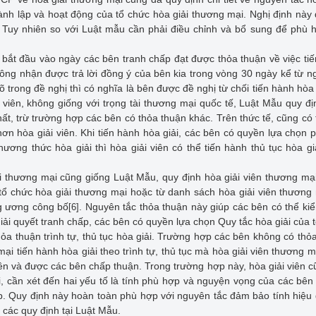
 thành lập và hoạt động của tổ chức hòa giải thương mại. Nghị định này
 Tuy nhiên so với Luật mẫu cần phải điều chỉnh và bổ sung để phù 
à bắt đầu vào ngày các bên tranh chấp đạt được thỏa thuận về việc ti
hông nhận được trả lời đồng ý của bên kia trong vòng 30 ngày kể từ n
õ trong đề nghị thì có nghĩa là bên được đề nghị từ chối tiến hành hòa 
 viên, không giống với trọng tài thương mại quốc tế, Luật Mẫu quy đị
nhất, trừ trường hợp các bên có thỏa thuận khác. Trên thức tế, cũng có
hơn hòa giải viên. Khi tiến hành hòa giải, các bên có quyền lựa chọn
ơng thức hòa giải thì hòa giải viên có thể tiến hành thủ tục hòa gi
iải thương mại cũng giống Luật Mẫu, quy định hòa giải viên thương mạ
 tổ chức hòa giải thương mại hoặc từ danh sách hòa giải viên thương
ng ương công bố
. Nguyên tắc thỏa thuận này giúp các bên có thể ki
[6]
 giải quyết tranh chấp, các bên có quyền lựa chọn Quy tắc hòa giải của 
hỏa thuận trình tự, thủ tục hòa giải. Trường hợp các bên không có thỏ
 mại tiến hành hòa giải theo trình tự, thủ tục mà hòa giải viên thương m
bên và được các bên chấp thuận. Trong trường hợp này, hòa giải viên c
iải, cần xét đến hai yếu tố là tính phù hợp và nguyện vọng của các bê
. Quy định này hoàn toàn phù hợp với nguyên tắc đảm bảo tính hiệu
 các quy định tại Luật Mẫu.