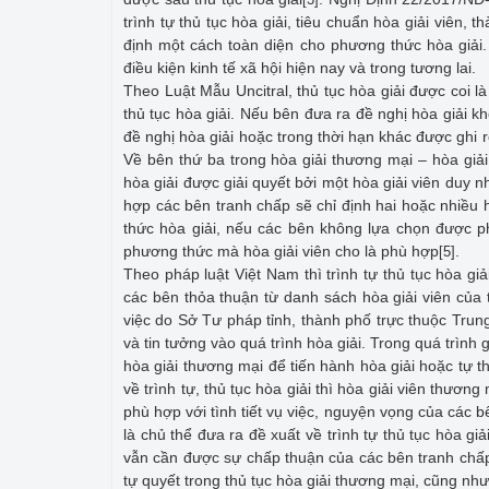
trình tự thủ tục hòa giải, tiêu chuẩn hòa giải viên,
định một cách toàn diện cho phương thức hòa giải.
điều kiện kinh tế xã hội hiện nay và trong tương lai.
Theo Luật Mẫu Uncitral, thủ tục hòa giải được coi l
thủ tục hòa giải. Nếu bên đưa ra đề nghị hòa giải k
đề nghị hòa giải hoặc trong thời hạn khác được ghi r
Về bên thứ ba trong hòa giải thương mại – hòa giải
hòa giải được giải quyết bởi một hòa giải viên duy 
hợp các bên tranh chấp sẽ chỉ định hai hoặc nhiều 
thức hòa giải, nếu các bên không lựa chọn được phư
phương thức mà hòa giải viên cho là phù hợp
.
[5]
Theo pháp luật Việt Nam thì trình tự thủ tục hòa g
các bên thỏa thuận từ danh sách hòa giải viên của
việc do Sở Tư pháp tỉnh, thành phố trực thuộc Tru
và tin tưởng vào quá trình hòa giải. Trong quá trình
hòa giải thương mại để tiến hành hòa giải hoặc tự t
về trình tự, thủ tục hòa giải thì hòa giải viên thương
phù hợp với tình tiết vụ việc, nguyện vọng của các 
là chủ thể đưa ra đề xuất về trình tự thủ tục hòa g
vẫn cần được sự chấp thuận của các bên tranh chấp
tự quyết trong thủ tục hòa giải thương mại, cũng như