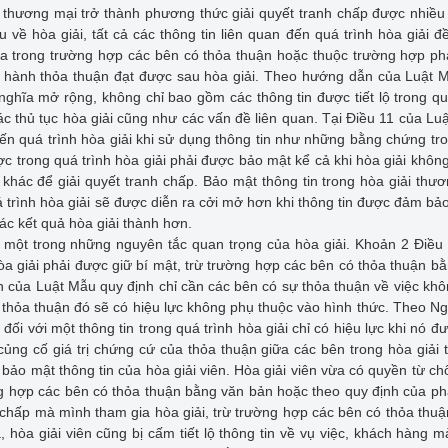
 thương mại trở thành phương thức giải quyết tranh chấp được nhiề
về hòa giải, tất cả các thông tin liên quan đến quá trình hòa giải đ
t ra trong trường hợp các bên có thỏa thuận hoặc thuộc trường hợp ph
 thi hành thỏa thuận đạt được sau hòa giải. Theo hướng dẫn của Luật 
ghĩa mở rộng, không chỉ bao gồm các thông tin được tiết lộ trong qu
c thủ tục hòa giải cũng như các vấn đề liên quan. Tại Điều 11 của Lu
ến quá trình hòa giải khi sử dụng thông tin như những bằng chứng tr
ược trong quá trình hòa giải phải được bảo mật kể cả khi hòa giải khôn
 khác để giải quyết tranh chấp. Bảo mật thông tin trong hòa giải thư
trình hòa giải sẽ được diễn ra cởi mở hơn khi thông tin được đảm bảo
ác kết quả hòa giải thành hơn.
 một trong những nguyên tắc quan trọng của hòa giải. Khoản 2 Điều
hòa giải phải được giữ bí mật, trừ trường hợp các bên có thỏa thuận b
h của Luật Mẫu quy định chỉ cần các bên có sự thỏa thuận về việc kh
hì thỏa thuận đó sẽ có hiệu lực không phụ thuộc vào hình thức. Theo Ng
ối với một thông tin trong quá trình hòa giải chỉ có hiệu lực khi nó đ
củng cố giá trị chứng cứ của thỏa thuận giữa các bên trong hòa giải
 bảo mật thông tin của hòa giải viên. Hòa giải viên vừa có quyền từ ch
ờng hợp các bên có thỏa thuận bằng văn bản hoặc theo quy định của ph
h chấp mà mình tham gia hòa giải, trừ trường hợp các bên có thỏa thu
 hòa giải viên cũng bị cấm tiết lộ thông tin về vụ việc, khách hàng 