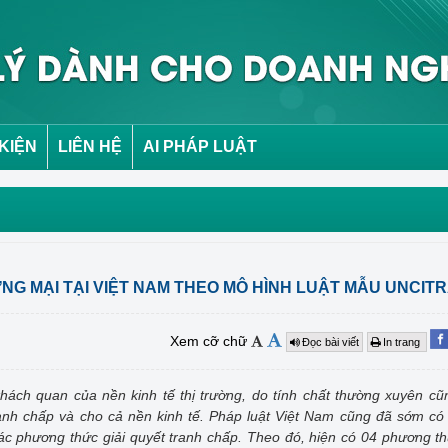
 KIỆN
LIÊN HỆ
AI PHÁP LUẬT
NG MẠI TẠI VIỆT NAM THEO MÔ HÌNH LUẬT MẪU UNCIT
Xem cỡ chữ
Đọc bài viết
In trang
hách quan của nền kinh tế thị trường, do tính chất thường xuyên c
anh chấp và cho cả nền kinh tế. Pháp luật Việt Nam cũng đã sớm c
c phương thức giải quyết tranh chấp. Theo đó, hiện có 04 phương th