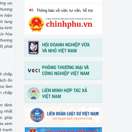
hững ưu
Thông báo về việc tư vấn, hỗ trợ
pháp lý đối với Công ty CP Xi
 thương
măng Vicem Hoàng Mai
am hiện
nh lang
ủa kinh
Thông báo về việc nghỉ lễ Giỗ tổ
hức hòa
Hùng Vương, ngày Chiến thắng
30/4 và ngày Quốc tế Lao động
 thương
01/5 năm 2026
ết phải
Tổ chức Hội nghị tập huấn "Tư
vấn, hỗ trợ pháp lý cho phụ nữ
khởi nghiệp, phát triển kinh
nh chấp
doanh" vào ngày 30/3/2026
cách ổn
 ba làm
V/v thông tin và đề nghị phối
nh chấp
hợp triển khai hoạt động của
Trung tâm Hỗ trợ pháp lý cho
ợc định
doanh nghiệp nhỏ và vừa
ng nhất
i, giúp
gia xem
t tranh