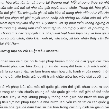
g, hòa giải, tòa án và trọng tài thương mại. Mỗi phương thức có n
của các chủ thể có nhu cầu giải quyết tranh chấp. Trong đó, hòa giải
ên thế giới. Tại các quốc gia có nền kinh tế đang phát triển như Việt N
hể lựa chọn để giải quyết tranh chấp bởi những ưu điểm của nó. Hà
 Nam hiện nay khá đầy đủ. Tuy nhiên, với sự phát triển không ngừng c
p thương mại mang tính chất phức tạp thì những quy định về phương t
 Thông qua các quy định của pháp luật Việt Nam hiện này về hòa giải
 với bối cảnh, điều kiện kinh tế, văn hóa, xã hội, nhận thấy cần thi
tại Việt Nam.
thương mại so với Luật Mẫu Uncitral.
hân văn và được coi là biện pháp truyền thống để giải quyết các tra
 là thuyết phục các bên đồng ý chấm dứt xung đột hoặc xích mích một 
iải là sự can thiệp, sự làm trung gian hòa giải, hành vi của người thứ
c họ dàn xếp hoặc giải quyết tranh chấp giữa họ, việc giải quyết tra
 tế và pháp luật của một số quốc gia trên thế giới, chưa đưa ra đư
 trong các tiêu chuẩn chung để các quốc gia trên thế giới có thể thố
citral. Đây là một khung pháp lý thống nhất giữa các nước về hòa giả
g tiêu cực bởi pháp luật của nhà nước. Khuyến khích tất cả các quốc 
ẫu về hòa giải để đảm bảo sự hài hòa trong các quy định về giải quyế