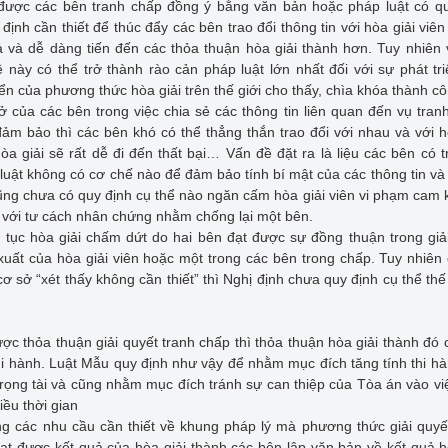
p được các bên tranh chấp đồng ý bằng văn bản hoặc pháp luật có q
định cần thiết để thúc đẩy các bên trao đổi thông tin với hòa giải viê
uả và dễ dàng tiến đến các thỏa thuận hòa giải thành hơn. Tuy nhiên
 này có thể trở thành rào cản pháp luật lớn nhất đối với sự phát tr
iển của phương thức hòa giải trên thế giới cho thấy, chìa khóa thành c
 của các bên trong việc chia sẻ các thông tin liên quan đến vụ tran
ảm bảo thì các bên khó có thể thẳng thắn trao đổi với nhau và với h
hòa giải sẽ rất dễ đi đến thất bại… Vấn đề đặt ra là liệu các bên có t
ật không có cơ chế nào để đảm bảo tính bí mật của các thông tin và t
cũng chưa có quy định cụ thể nào ngăn cấm hòa giải viên vi phạm cam 
án với tư cách nhân chứng nhằm chống lại một bên.
tục hòa giải chấm dứt do hai bên đạt được sự đồng thuận trong giả
xuất của hòa giải viên hoặc một trong các bên trong chấp. Tuy nhiên 
 cơ sở “xét thấy không cần thiết” thì Nghị định chưa quy định cụ thể thế
c thỏa thuận giải quyết tranh chấp thì thỏa thuận hòa giải thành đó 
thi hành. Luật Mẫu quy định như vậy để nhằm mục đích tăng tính thi h
trọng tài và cũng nhằm mục đích tránh sự can thiệp của Tòa án vào v
iều thời gian
ng các nhu cầu cần thiết về khung pháp lý mà phương thức giải quyế
đạt được kết quả của hòa giải thành các bên lập văn bản về kết quả h