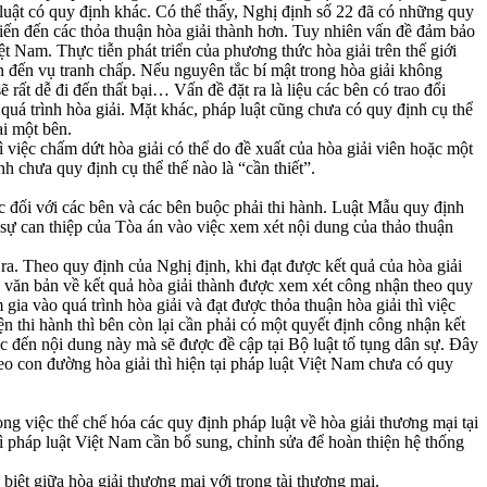
luật có quy định khác. Có thể thấy, Nghị định số 22 đã có những quy
 tiến đến các thỏa thuận hòa giải thành hơn. Tuy nhiên vấn đề đảm bảo
iệt Nam. Thực tiễn phát triển của phương thức hòa giải trên thế giới
an đến vụ tranh chấp. Nếu nguyên tắc bí mật trong hòa giải không
ẽ rất dễ đi đến thất bại… Vấn đề đặt ra là liệu các bên có trao đổi
quá trình hòa giải. Mặt khác, pháp luật cũng chưa có quy định cụ thể
ại một bên.
 việc chấm dứt hòa giải có thể do đề xuất của hòa giải viên hoặc một
nh chưa quy định cụ thể thế nào là “cần thiết”.
ộc đối với các bên và các bên buộc phải thi hành. Luật Mẫu quy định
sự can thiệp của Tòa án vào việc xem xét nội dung của thảo thuận
ra. Theo quy định của Nghị định, khi đạt được kết quả của hòa giải
và văn bản về kết quả hòa giải thành được xem xét công nhận theo quy
gia vào quá trình hòa giải và đạt được thỏa thuận hòa giải thì việc
 thi hành thì bên còn lại cần phải có một quyết định công nhận kết
c đến nội dung này mà sẽ được đề cập tại Bộ luật tố tụng dân sự. Đây
eo con đường hòa giải thì hiện tại pháp luật Việt Nam chưa có quy
 việc thể chế hóa các quy định pháp luật về hòa giải thương mại tại
hì pháp luật Việt Nam cần bổ sung, chỉnh sửa để hoàn thiện hệ thống
biệt giữa hòa giải thương mại với trọng tài thương mại.