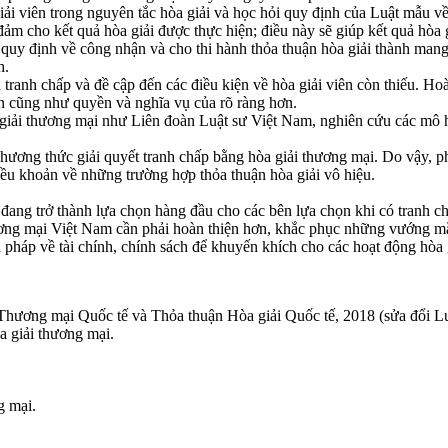
iải viên trong nguyên tắc hòa giải và học hỏi quy định của Luật mẫu v
 đảm cho kết quả hòa giải được thực hiện; điều này sẽ giúp kết quả hòa
uy định về công nhận và cho thi hành thỏa thuận hòa giải thành mang t
h.
 tranh chấp và đề cập đến các điều kiện về hòa giải viên còn thiếu. Ho
ên cũng như quyền và nghĩa vụ của rõ ràng hơn.
iải thương mại như Liên đoàn Luật sư Việt Nam, nghiên cứu các mô hìn
hương thức giải quyết tranh chấp bằng hòa giải thương mại. Do vậy, ph
iều khoản về những trường hợp thỏa thuận hòa giải vô hiệu.
 đang trở thành lựa chọn hàng đầu cho các bên lựa chọn khi có tranh c
hương mại Việt Nam cần phải hoàn thiện hơn, khắc phục những vướng m
 pháp về tài chính, chính sách để khuyến khích cho các hoạt động hòa
Thương mại Quốc tế và Thỏa thuận Hòa giải Quốc tế, 2018 (sửa đổi
 giải thương mại.
g mại.