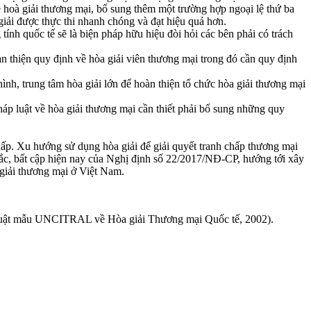
ề hoà giải thương mại, bổ sung thêm một trường hợp ngoại lệ thứ ba
 giải được thực thi nhanh chóng và đạt hiệu quả hơn.
ính quốc tế sẽ là biện pháp hữu hiệu đòi hỏi các bên phải có trách
àn thiện quy định về hòa giải viên thương mại trong đó cần quy định
h, trung tâm hòa giải lớn để hoàn thiện tổ chức hòa giải thương mại
áp luật về hòa giải thương mại cần thiết phải bổ sung những quy
hấp. Xu hướng sử dụng hòa giải để giải quyết tranh chấp thương mại
ắc, bất cập hiện nay của Nghị định số 22/2017/NĐ-CP, hướng tới xây
 giải thương mại ở Việt Nam.
 Luật mẫu UNCITRAL về Hòa giải Thương mại Quốc tế, 2002).