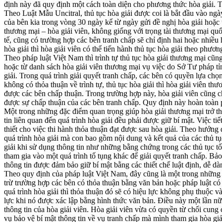
định này đã quy định một cách toàn diện cho phương thức hòa giải. Tu
Theo Luật Mẫu Uncitral, thủ tục hòa giải được coi là bắt đầu vào ngà
của bên kia trong vòng 30 ngày kể từ ngày gửi đề nghị hòa giải hoặc t
thương mại – hòa giải viên, không giống với trọng tài thương mại quố
tế, cũng có trường hợp các bên tranh chấp sẽ chỉ định hai hoặc nhiề
hòa giải thì hòa giải viên có thể tiến hành thủ tục hòa giải theo phươ
Theo pháp luật Việt Nam thì trình tự thủ tục hòa giải thương mại cũn
hoặc từ danh sách hòa giải viên thương mại vụ việc do Sở Tư pháp t
giải. Trong quá trình giải quyết tranh chấp, các bên có quyền lựa chọ
không có thỏa thuận về trình tự, thủ tục hòa giải thì hòa giải viên th
được các bên chấp thuận. Trong trường hợp này, hòa giải viên cũng chỉ
được sự chấp thuận của các bên tranh chấp. Quy định này hoàn toàn p
Một trong những đặc điểm quan trọng giúp hòa giải thương mại trở th
tin liên quan đến quá trình hòa giải đều phải được giữ bí mật. Việc ti
thiết cho việc thi hành thỏa thuận đạt được sau hòa giải. Theo hướng
quá trình hòa giải mà con bao gồm nội dung và kết quả của các thủ t
giải khi sử dụng thông tin như những bằng chứng trong các thủ tục tố
tham gia vào một quá trình tố tụng khác để giải quyết tranh chấp. Bả
thông tin được đảm bảo giữ bí mật bằng các thiết chế luật định, dễ dà
Theo quy định của pháp luật Việt Nam, đây cũng là một trong những n
trừ trường hợp các bên có thỏa thuận bằng văn bản hoặc pháp luật có
quá trình hòa giải thì thỏa thuận đó sẽ có hiệu lực không phụ thuộc v
lực khi nó được xác lập bằng hình thức văn bản. Điều này một lần nữ
thông tin của hòa giải viên. Hòa giải viên vừa có quyền từ chối cung
vụ bảo vệ bí mật thông tin về vụ tranh chấp mà mình tham gia hòa giải