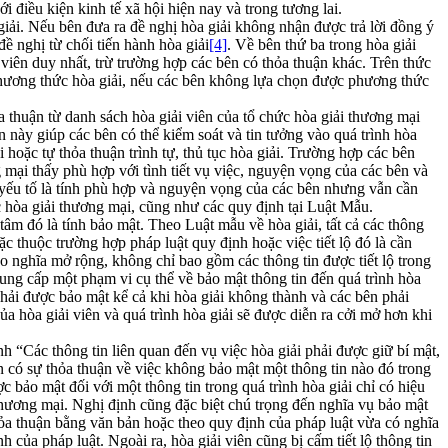
 điều kiện kinh tế xã hội hiện nay và trong tương lai.
giải. Nếu bên đưa ra đề nghị hòa giải không nhận được trả lời đồng ý
ề nghị từ chối tiến hành hòa giải
[4]
. Về bên thứ ba trong hòa giải
 viên duy nhất, trừ trường hợp các bên có thỏa thuận khác. Trên thức
n phương thức hòa giải, nếu các bên không lựa chọn được phương thức
a thuận từ danh sách hòa giải viên của tổ chức hòa giải thương mại
n này giúp các bên có thể kiểm soát và tin tưởng vào quá trình hòa
 hoặc tự thỏa thuận trình tự, thủ tục hòa giải. Trường hợp các bên
ng mại thấy phù hợp với tình tiết vụ việc, nguyện vọng của các bên và
ai yếu tố là tính phù hợp và nguyện vọng của các bên nhưng vẫn cần
c hòa giải thương mại, cũng như các quy định tại Luật Mẫu.
m đó là tính bảo mật. Theo Luật mẫu về hòa giải, tất cả các thông
oặc thuộc trường hợp pháp luật quy định hoặc việc tiết lộ đó là cần
o nghĩa mở rộng, không chỉ bao gồm các thông tin được tiết lộ trong
ung cấp một phạm vi cụ thể về bảo mật thông tin đến quá trình hòa
phải được bảo mật kể cả khi hòa giải không thành và các bên phải
a hòa giải viên và quá trình hòa giải sẽ được diễn ra cởi mở hơn khi
 “Các thông tin liên quan đến vụ việc hòa giải phải được giữ bí mật,
 có sự thỏa thuận về việc không bảo mật một thông tin nào đó trong
c bảo mật đối với một thông tin trong quá trình hòa giải chỉ có hiệu
 thương mại. Nghị định cũng đặc biệt chú trọng đến nghĩa vụ bảo mật
thỏa thuận bằng văn bản hoặc theo quy định của pháp luật vừa có nghĩa
 của pháp luật. Ngoài ra, hòa giải viên cũng bị cấm tiết lộ thông tin