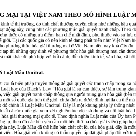
G MẠI TẠI VIỆT NAM THEO MÔ HÌNH LUẬT 
kinh tế thị trường, do tính chất thường xuyên cũng như những hậu quả 
t động này, cũng như các phương thức giải quyết tranh chấp. Theo đó
ương thức có những ưu điểm, hạn chế nhất định, phụ thuộc vào sự lựa c
hế giới. Tại các quốc gia có nền kinh tế đang phát triển như Việt Nam 
ho phương thức hòa giải thương mại ở Việt Nam hiện nay khá đầy đủ. T
c tạp thì những quy định về phương thức hòa giải thương mại cần đượ
 mặt khác để phù hợp với bối cảnh, điều kiện kinh tế, văn hóa, xã hội,
ới Luật Mẫu Uncitral.
i là biện pháp truyền thống để giải quyết các tranh chấp trong xã hội
uật học của Black’s Law “Hòa giải là sự can thiệp, sự làm trung gian 
 việc giải quyết tranh chấp thông qua người trung gian hòa giải (bên tr
a một số quốc gia trên thế giới, chưa đưa ra được định nghĩa cụ thể mà
hấp đó chính là Luật Mẫu Uncitral. Đây là một khung pháp lý thống nhất 
h tất cả các quốc gia xem xét nghiêm túc việc sử dụng và nội luật hóa
iễn hòa giải thương mại quốc tế. Theo định nghĩa Luật mẫu của Ủy ba
ương tự, theo đó các bên yêu cầu một bên thứ ba (hòa giải viên) giúp họ
ghĩa này, Luật Mẫu đã thể hiện bản chất cốt lõi của hòa giải, đây là một
i viên. Hòa giải viên không có thẩm quyền áp đặt giải pháp đối với tra