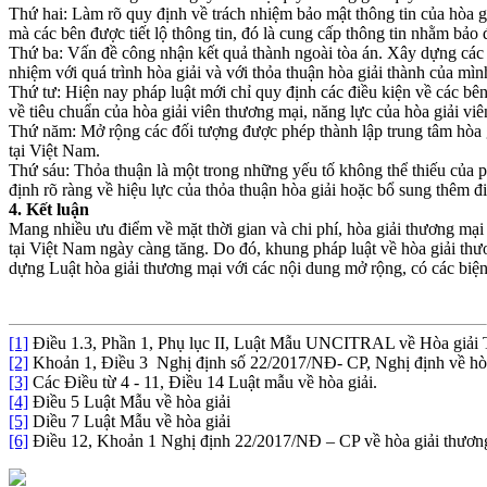
Thứ hai: Làm rõ quy định về trách nhiệm bảo mật thông tin của hòa g
mà các bên được tiết lộ thông tin, đó là cung cấp thông tin nhằm bảo
Thứ ba: Vấn đề công nhận kết quả thành ngoài tòa án. Xây dựng các q
nhiệm với quá trình hòa giải và với thỏa thuận hòa giải thành của mìn
Thứ tư: Hiện nay pháp luật mới chỉ quy định các điều kiện về các bên
về tiêu chuẩn của hòa giải viên thương mại, năng lực của hòa giải vi
Thứ năm: Mở rộng các đối tượng được phép thành lập trung tâm hòa g
tại Việt Nam.
Thứ sáu: Thỏa thuận là một trong những yếu tố không thể thiếu của p
định rõ ràng về hiệu lực của thỏa thuận hòa giải hoặc bổ sung thêm đ
4. Kết luận
Mang nhiều ưu điểm về mặt thời gian và chi phí, hòa giải thương mại
tại Việt Nam ngày càng tăng. Do đó, khung pháp luật về hòa giải t
dựng Luật hòa giải thương mại với các nội dung mở rộng, có các biện
[1]
Điều 1.3, Phần 1, Phụ lục II, Luật Mẫu UNCITRAL về Hòa giải 
[2]
Khoản 1, Điều 3 Nghị định số 22/2017/NĐ- CP, Nghị định về hòa
[3]
Các Điều từ 4 - 11, Điều 14 Luật mẫu về hòa giải.
[4]
Điều 5 Luật Mẫu về hòa giải
[5]
Diều 7 Luật Mẫu về hòa giải
[6]
Điều 12, Khoản 1 Nghị định 22/2017/NĐ – CP về hòa giải thươn