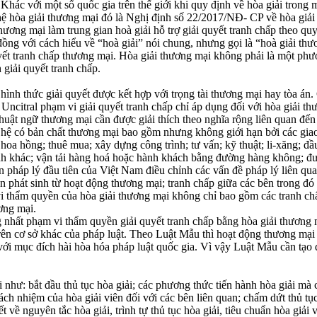
 Khác với một số quốc gia trên thế giới khi quy định về hòa giải trong
hệ hòa giải thương mại đó là Nghị định số 22/2017/NĐ- CP về hòa giải 
hương mại làm trung gian hoà giải hỗ trợ giải quyết tranh chấp theo qu
ng với cách hiểu về “hoà giải” nói chung, nhưng gọi là “hoà giải thươ
yết tranh chấp thương mại. Hòa giải thương mại không phải là một phư
 giải quyết tranh chấp.
ình thức giải quyết được kết hợp với trọng tài thương mại hay tòa án. 
ncitral phạm vi giải quyết tranh chấp chỉ áp dụng đối với hòa giải th
uật ngữ thương mại cần được giải thích theo nghĩa rộng liên quan đến t
ệ có bản chất thương mại bao gồm nhưng không giới hạn bởi các giao 
 hoa hồng; thuê mua; xây dựng công trình; tư vấn; kỹ thuật; li-xăng; đầ
anh khác; vận tải hàng hoá hoặc hành khách bằng đường hàng không; đ
pháp lý đầu tiên của Việt Nam điều chỉnh các vấn đề pháp lý liên qua
n phát sinh từ hoạt động thương mại; tranh chấp giữa các bên trong đó
vi thẩm quyền của hòa giải thương mại không chỉ bao gồm các tranh ch
ơng mại.
nhất phạm vi thẩm quyền giải quyết tranh chấp bằng hòa giải thương m
ên cơ sở khác của pháp luật. Theo Luật Mẫu thì hoạt động thương mại b
i mục đích hài hòa hóa pháp luật quốc gia. Vì vậy Luật Mẫu cần tạo đ
 như: bắt đầu thủ tục hòa giải; các phương thức tiến hành hòa giải mà c
rách nhiệm của hòa giải viên đối với các bên liên quan; chấm dứt thủ tục
ề nguyên tắc hòa giải, trình tự thủ tục hòa giải, tiêu chuẩn hòa giải 