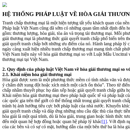
HỆ THỐNG PHÁP LUẬT VỀ HÒA GIẢI THƯƠN
Tranh chấp thương mại là một hiện tượng tất yếu khách quan của nền 
Pháp luật Việt Nam cũng đã sớm có những quan tâm nhất định đến hoạ
gồm: thương lượng, hòa giải, tòa án và trọng tài thương mại. Mỗi ph
giải thương mại là phương thức giải quyết tranh chấp phổ biến trên t
giải quyết tranh chấp bởi những ưu điểm của nó. Hành lang pháp lý c
ngày càng xuất hiện nhiều tranh chấp thương mại mang tính chất phứ
Việt Nam hiện này về hòa giải thương mại so với Luật Mẫu Uncitral và
thương mại tại Việt Nam.
2. Quy định của pháp luật Việt Nam về hòa giải thương mại so v
2.1
.
Khái niệm hòa giải thương mại
Hòa giải được xem là một phương thức mềm có tính nhân văn và được co
ý chấm dứt xung đột hoặc xích mích một cách ổn thỏa”. Theo từ điển L
chấp nhằm thuyết phục họ dàn xếp hoặc giải quyết tranh chấp giữa họ,
Khái niệm hòa giải thương mại theo pháp luật quốc tế và pháp luật củ
các quốc gia trên thế giới có thể thống nhất trong giải quyết tranh c
tránh bị ảnh hưởng tiêu cực bởi pháp luật của nhà nước. Khuyến khíc
giải quyết tranh chấp và đáp ứng những nhu cầu đặc thù của thực t
hòa giải là một quá trình, dù là hòa giải, trung gian hoặc hình thức t
đến một quan hệ hợp đồng hoặc quan hệ pháp lý khác
[1]
. Với định n
của các bên và có sự có mặt, hướng dẫn của một bên thứ ba là hòa giả