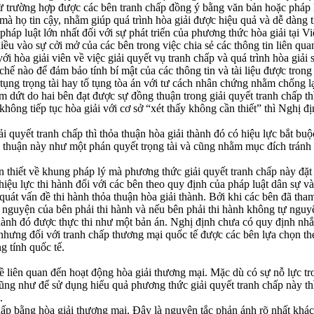
trừ trường hợp được các bên tranh chấp đồng ý bằng văn bản hoặc pháp 
ên mà họ tin cậy, nhằm giúp quá trình hòa giải được hiệu quả và dễ dàng
n pháp luật lớn nhất đối với sự phát triển của phương thức hòa giải tại V
ều vào sự cởi mở của các bên trong việc chia sẻ các thông tin liên qu
i hòa giải viên về việc giải quyết vụ tranh chấp và quá trình hòa giải s
ế nào để đảm bảo tính bí mật của các thông tin và tài liệu được trong 
tụng trọng tài hay tố tụng tòa án với tư cách nhân chứng nhằm chống l
dứt do hai bên đạt được sự đồng thuận trong giải quyết tranh chấp thì
không tiếp tục hòa giải với cơ sở “xét thấy không cần thiết” thì Nghị đị
 quyết tranh chấp thì thỏa thuận hòa giải thành đó có hiệu lực bắt bu
a thuận này như một phán quyết trọng tài và cũng nhằm mục đích tránh 
 thiết về khung pháp lý mà phương thức giải quyết tranh chấp này đặt 
hiệu lực thi hành đối với các bên theo quy định của pháp luật dân sự 
uát vấn đề thi hành thỏa thuận hòa giải thành. Bởi khi các bên đã tham 
nguyện của bên phải thi hành và nếu bên phải thi hành không tự nguyện
thành đó được thực thi như một bản án. Nghị định chưa có quy định nhắ
 nhưng đối với tranh chấp thương mại quốc tế được các bên lựa chọn th
g tính quốc tế.
iên quan đến hoạt động hòa giải thương mại. Mặc dù có sự nỗ lực trong
 cũng như để sử dụng hiểu quả phương thức giải quyết tranh chấp này t
.
ấp bằng hòa giải thương mại. Đây là nguyên tắc phản ánh rõ nhất khác 