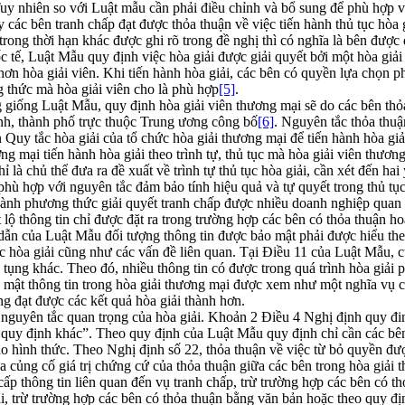
y nhiên so với Luật mẫu cần phải điều chỉnh và bổ sung để phù hợp với
y các bên tranh chấp đạt được thỏa thuận về việc tiến hành thủ tục hòa 
rong thời hạn khác được ghi rõ trong đề nghị thì có nghĩa là bên được đ
c tế, Luật Mẫu quy định việc hòa giải được giải quyết bởi một hòa giải
u hơn hòa giải viên. Khi tiến hành hòa giải, các bên có quyền lựa chọ
ng thức mà hòa giải viên cho là phù hợp
[5]
.
g giống Luật Mẫu, quy định hòa giải viên thương mại sẽ do các bên thỏ
ỉnh, thành phố trực thuộc Trung ương công bố
[6]
. Nguyên tắc thỏa thuậ
n Quy tắc hòa giải của tổ chức hòa giải thương mại để tiến hành hòa giải
ương mại tiến hành hòa giải theo trình tự, thủ tục mà hòa giải viên thươ
 là chủ thể đưa ra đề xuất về trình tự thủ tục hòa giải, cần xét đến h
hù hợp với nguyên tắc đảm bảo tính hiệu quả và tự quyết trong thủ tụ
ành phương thức giải quyết tranh chấp được nhiều doanh nghiệp quan tâ
ết lộ thông tin chỉ được đặt ra trong trường hợp các bên có thỏa thuận h
 dẫn của Luật Mẫu đối tượng thông tin được bảo mật phải được hiểu the
ục hòa giải cũng như các vấn đề liên quan. Tại Điều 11 của Luật Mẫu, c
 tụng khác. Theo đó, nhiều thông tin có được trong quá trình hòa giải 
o mật thông tin trong hòa giải thương mại được xem như một nghĩa vụ củ
ng đạt được các kết quả hòa giải thành hơn.
guyên tắc quan trọng của hòa giải. Khoản 2 Điều 4 Nghị định quy đinh
 quy định khác”. Theo quy định của Luật Mẫu quy định chỉ cần các bên
ào hình thức. Theo Nghị định số 22, thỏa thuận về việc từ bỏ quyền đượ
a củng cố giá trị chứng cứ của thỏa thuận giữa các bên trong hòa giải
 cấp thông tin liên quan đến vụ tranh chấp, trừ trường hợp các bên có 
, trừ trường hợp các bên có thỏa thuận bằng văn bản hoặc theo quy định