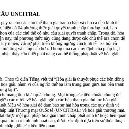
MẪU UNCITRAL
gây ra cho các chủ thể tham gia tranh chấp và cho cả nền kinh tế.
, hiện có 04 phương thức giải quyết tranh chấp thương mại, bao
họn của các chủ thể có nhu cầu giải quyết tranh chấp. Trong đó, hòa
hiện nay, thì phương thức này cũng đang được các chủ thể lựa chọn để
uy nhiên, với sự phát triển không ngừng của kinh tế - xã hội và
c mở rộng và nâng cấp hơn. Thông qua các quy định của pháp luật
 nhận thấy cần thiết phải nâng cao hệ thống pháp luật về hòa giải
. Theo từ điển Tiếng việt thì “Hòa giải là thuyết phục các bên đồng
hòa giải, hành vi của người thứ ba làm trung gian giữa hai bên tranh
ung lập)”.
 chỉ mang tính khái quát chung. Một trong các tiêu chuẩn chung để
giữa các nước về hòa giải, giúp các bên tham gia thủ tục hòa giải
 Luật Mẫu về hòa giải để đảm bảo sự hài hòa trong các quy định về
n Pháp luật Thương mại Quốc tế (UNCITRAL) về hòa giải thương mại,
 đạt được một giải pháp hòa giải tranh chấp phát sinh từ hoặc liên quan
 quá trình có tính linh hoạt cao, được xác định dựa trên sự thỏa thuận
nh chấp giữa các bên liên quan.