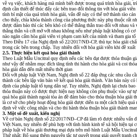
về vụ việc, khách hàng mà mình biết được trong quá trình hòa giải, 
định cần thiết để thúc đẩy các bên trao đổi thông tin với hòa giải vi
tính bí mật của quá trình hòa giải, vấn đề này có thể trở thành rào cả
cho thấy, chìa khóa thành công của phương thức này phụ thuộc rất nhi
được đảm bảo thì các bên khó có thể thẳng thắn trao đổi với nhau và vớ
thẳng thắn và cởi mở với nhau không nếu như pháp luật không có cơ ch
nào ngăn cấm hòa giải viên vi phạm cam kết của mình và tham gia tố 
Theo Điều 17 của Nghị định số 22/2017/NĐ-CP, thủ tục hòa giải chấm 
trong các bên trong chấp. Tuy nhiên đối với hòa giải viên khi đề xuất 
2.5
.
Thực hiện kết quả hòa giải thành
Theo Luật Mẫu Uncitral quy định nếu các bên đạt được thỏa thuận giải
như vậy để nhằm mục đích tăng tính thi hành cho hòa giải và coi thỏ
hòa giải dẫn đến mất nhiều thời gian
Đối với pháp luật Việt Nam, Nghị đinh số 22 đáp ứng các nhu cầu cần
thành các bên lập văn bản về kết quả hòa giải thành. Văn bản này có 
định của pháp luật tố tụng dân sự. Tuy nhiên, Nghị định lại chưa bao q
thỏa thuận này có được thực hiện nay không còn phụ thuộc vào sự tự 
quả hòa giải thành ngoài tòa án đề đảm bảo cho thỏa thuận hòa giải 
là cơ sở cho phép hoạt động hòa giải được diễn ra một cách hiệu quả
định về việc công nhận và cho thi hành thỏa thuận hòa giải thành man
3. Một số đề xuất, kiến nghị
Về cơ bản Nghị định số 22/2017/NĐ–CP đã làm rõ được nhiều vấn đề l
Việt Nam, tuy nhiên để phù hợp với tình hình kinh tế xã hội hiện tại
pháp luật về hòa giải thương mại dựa trên mô hình Luật Mẫu Uncitral
Thứ nhất: Bổ sung thêm nguyên tắc tự quyết trong giải quyết tranh ch