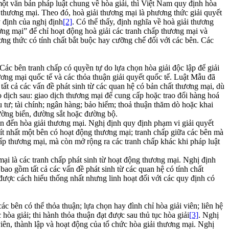
 một văn bản pháp luật chung về hòa giải, thì Việt Nam quy định hòa
thương mại. Theo đó, hoà giải thương mại là phương thức giải quyết
y định của nghị định
[2]
. Có thể thấy, định nghĩa về hoà giải thương
ng mại” để chỉ hoạt động hoà giải các tranh chấp thương mại và
ơng thức có tính chất bắt buộc hay cưỡng chế đối với các bên. Các
Các bên tranh chấp có quyền tự do lựa chọn hòa giải độc lập để giải
ương mại quốc tế và các thỏa thuận giải quyết quốc tế. Luật Mẫu đã
ất cả các vấn đề phát sinh từ các quan hệ có bản chất thương mại, dù
dịch sau: giao dịch thương mại để cung cấp hoặc trao đổi hàng hoá
u tư; tài chính; ngân hàng; bảo hiểm; thoả thuận thăm dò hoặc khai
ường biển, đường sắt hoặc đường bộ.
n đến hòa giải thương mại. Nghị định quy định phạm vi giải quyết
 ít nhất một bên có hoạt động thương mại; tranh chấp giữa các bên mà
ấp thương mại, mà còn mở rộng ra các tranh chấp khác khi pháp luật
ại là các tranh chấp phát sinh từ hoạt động thương mại. Nghị định
ao gồm tất cả các vấn đề phát sinh từ các quan hệ có tính chất
ược cách hiểu thống nhất nhưng linh hoạt đối với các quy định có
ác bên có thể thỏa thuận; lựa chọn hay đình chỉ hòa giải viên; liên hệ
 hòa giải; thi hành thỏa thuận đạt được sau thủ tục hòa giải
[3]
. Nghị
viên, thành lập và hoạt động của tổ chức hòa giải thương mại. Nghị