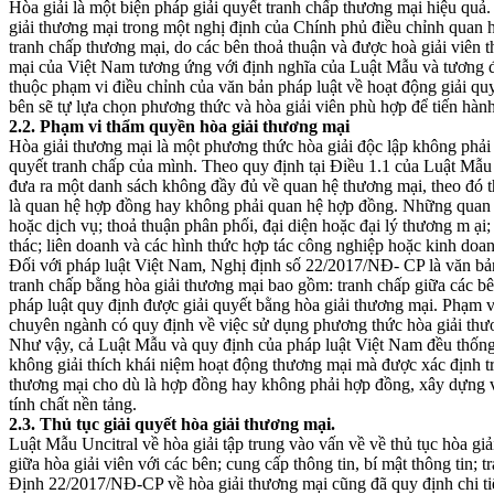
Hòa giải là một biện pháp giải quyết tranh chấp thương mại hiệu quả.
giải thương mại trong một nghị định của Chính phủ điều chỉnh quan 
tranh chấp thương mại, do các bên thoả thuận và được hoà giải viên t
mại của Việt Nam tương ứng với định nghĩa của Luật Mẫu và tương đồ
thuộc phạm vi điều chỉnh của văn bản pháp luật về hoạt động giải qu
bên sẽ tự lựa chọn phương thức và hòa giải viên phù hợp để tiến hành
2.2
.
Phạm vi thẩm quyền hòa giải thương mại
Hòa giải thương mại là một phương thức hòa giải độc lập không phải h
quyết tranh chấp của mình. Theo quy định tại Điều 1.1 của Luật Mẫu U
đưa ra một danh sách không đầy đủ về quan hệ thương mại, theo đó th
là quan hệ hợp đồng hay không phải quan hệ hợp đồng. Những quan h
hoặc dịch vụ; thoả thuận phân phối, đại diện hoặc đại lý thương m ại;
thác; liên doanh và các hình thức hợp tác công nghiệp hoặc kinh do
Đối với pháp luật Việt Nam, Nghị định số 22/2017/NĐ- CP là văn bản 
tranh chấp bằng hòa giải thương mại bao gồm: tranh chấp giữa các bê
pháp luật quy định được giải quyết bằng hòa giải thương mại. Phạm 
chuyên ngành có quy định về việc sử dụng phương thức hòa giải thư
Như vậy, cả Luật Mẫu và quy định của pháp luật Việt Nam đều thống 
không giải thích khái niệm hoạt động thương mại mà được xác định tr
thương mại cho dù là hợp đồng hay không phải hợp đồng, xây dựng vớ
tính chất nền tảng.
2.3
.
Thủ tục giải quyết hòa giải thương mại.
Luật Mẫu Uncitral về hòa giải tập trung vào vấn về về thủ tục hòa giải
giữa hòa giải viên với các bên; cung cấp thông tin, bí mật thông tin; t
Định 22/2017/NĐ-CP về hòa giải thương mại cũng đã quy định chi tiết v