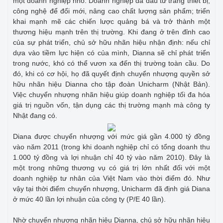
một doanh nghiệp nhỏ. Doanh nghiệp đã đầu tư trang thiết bị,
công nghệ để đổi mới, nâng cao chất lượng sản phẩm; triển
khai mạnh mẽ các chiến lược quảng bá và trở thành một
thương hiệu mạnh trên thị trường. Khi đang ở trên đỉnh cao
của sự phát triển, chủ sở hữu nhãn hiệu nhận định: nếu chỉ
dựa vào tiềm lực hiện có của mình, Dianna sẽ chỉ phát triển
trong nước, khó có thể vươn xa đến thị trường toàn cầu. Do
đó, khi có cơ hội, họ đã quyết định chuyển nhượng quyền sở
hữu nhãn hiệu Dianna cho tập đoàn Unicharm (Nhật Bản).
Việc chuyển nhượng nhãn hiệu giúp doanh nghiệp tối đa hóa
giá trị nguồn vốn, tận dụng các thị trường mạnh mà công ty
Nhật đang có.
Diana được chuyển nhượng với mức giá gần 4.000 tỷ đồng
vào năm 2011 (trong khi doanh nghiệp chỉ có tổng doanh thu
1.000 tỷ đồng và lợi nhuận chỉ 40 tỷ vào năm 2010). Đây là
một trong những thương vụ có giá trị lớn nhất đối với một
doanh nghiệp tư nhân của Việt Nam vào thời điểm đó. Như
vậy tại thời điểm chuyển nhượng, Unicharm đã định giá Diana
ở mức 40 lần lợi nhuận của công ty (P/E 40 lần).
Nhờ chuyển nhượng nhãn hiệu Dianna, chủ sở hữu nhãn hiệu