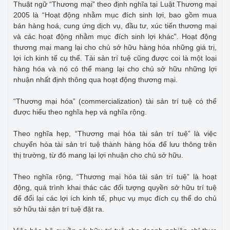
Thuật ngữ “Thương mại” theo định nghĩa tại Luật Thương mại
2005 là “Hoạt động nhằm mục đích sinh lợi, bao gồm mua
bán hàng hoá, cung ứng dịch vụ, đầu tư, xúc tiến thương mại
và các hoạt động nhằm mục đích sinh lợi khác”. Hoạt động
thương mại mang lại cho chủ sở hữu hàng hóa những giá trị,
lợi ích kinh tế cụ thể. Tài sản trí tuệ cũng được coi là một loại
hàng hóa và nó có thể mang lại cho chủ sở hữu những lợi
nhuận nhất định thông qua hoạt động thương mại.
“Thương mại hóa” (commercialization) tài sản trí tuệ có thể
được hiểu theo nghĩa hẹp và nghĩa rộng.
Theo nghĩa hẹp, “Thương mại hóa tài sản trí tuệ” là việc
chuyển hóa tài sản trí tuệ thành hàng hóa để lưu thông trên
thị trường, từ đó mang lại lợi nhuận cho chủ sở hữu.
Theo nghĩa rộng, “Thương mại hóa tài sản trí tuệ” là hoạt
động, quá trình khai thác các đối tượng quyền sở hữu trí tuệ
để đổi lại các lợi ích kinh tế, phục vụ mục đích cụ thể do chủ
sở hữu tài sản trí tuệ đặt ra.