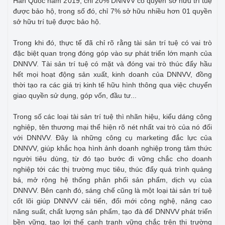
Hàn Quốc năm 2019, chỉ 20% DNNVV có quyền sở hữu trí tuệ
được bảo hộ, trong số đó, chỉ 7% sở hữu nhiều hơn 01 quyền
sở hữu trí tuệ được bảo hộ.
Trong khi đó, thực tế đã chỉ rõ rằng tài sản trí tuệ có vai trò
đặc biệt quan trọng đóng góp vào sự phát triển lớn mạnh của
DNNVV. Tài sản trí tuệ có mặt và đóng vai trò thúc đẩy hầu
hết mọi hoạt động sản xuất, kinh doanh của DNNVV, đồng
thời tạo ra các giá trị kinh tế hữu hình thông qua việc chuyển
giao quyền sử dụng, góp vốn, đầu tư...
Trong số các loại tài sản trí tuệ thì nhãn hiệu, kiểu dáng công
nghiệp, tên thương mại thể hiện rõ nét nhất vai trò của nó đối
với DNNVV. Đây là những công cụ marketing đắc lực của
DNNVV, giúp khắc họa hình ảnh doanh nghiệp trong tâm thức
người tiêu dùng, từ đó tạo bước đi vững chắc cho doanh
nghiệp tới các thị trường mục tiêu, thúc đẩy quá trình quảng
bá, mở rộng hệ thống phân phối sản phẩm, dịch vụ của
DNNVV. Bên cạnh đó, sáng chế cũng là một loại tài sản trí tuệ
cốt lõi giúp DNNVV cải tiến, đổi mới công nghệ, nâng cao
năng suất, chất lượng sản phẩm, tạo đà để DNNVV phát triển
bền vững, tạo lợi thế cạnh tranh vững chắc trên thị trường