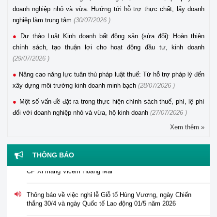
doanh nghiệp nhỏ và vừa: Hướng tới hỗ trợ thực chất, lấy doanh
nghiệp làm trung tâm
(30/07/2026 )
Dự thảo Luật Kinh doanh bất động sản (sửa đổi): Hoàn thiện
chính sách, tạo thuận lợi cho hoạt động đầu tư, kinh doanh
(29/07/2026 )
Nâng cao năng lực tuân thủ pháp luật thuế: Từ hỗ trợ pháp lý đến
xây dựng môi trường kinh doanh minh bạch
(28/07/2026 )
Một số vấn đề đặt ra trong thực hiện chính sách thuế, phí, lệ phí
đối với doanh nghiệp nhỏ và vừa, hộ kinh doanh
(27/07/2026 )
Thông báo tuyển dụng viên chức năm 2026 của Trung tâm
Xem thêm »
Hỗ trợ pháp lý cho doanh nghiệp nhỏ và vừa
Thông báo về việc tư vấn, hỗ trợ pháp lý đối với Công ty
THÔNG BÁO
CP Xi măng Vicem Hoàng Mai
Thông báo về việc nghỉ lễ Giỗ tổ Hùng Vương, ngày Chiến
thắng 30/4 và ngày Quốc tế Lao động 01/5 năm 2026