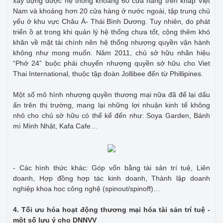
xây dựng được hệ thống khoảng 60 cửa hàng trên khắp Việt
Nam và khoảng hơn 20 cửa hàng ở nước ngoài, tập trung chủ
yếu ở khu vực Châu Á- Thái Bình Dương. Tuy nhiên, do phát
triển ồ ạt trong khi quản lý hệ thống chưa tốt, cộng thêm khó
khăn về mặt tài chính nên hệ thống nhượng quyền vận hành
không như mong muốn. Năm 2011, chủ sở hữu nhãn hiệu
“Phở 24” buộc phải chuyển nhượng quyền sở hữu cho Viet
Thai International, thuộc tập đoàn Jollibee đến từ Phillipines.
Một số mô hình nhượng quyền thương mại nữa đã để lại dấu
ấn trên thị trường, mang lại những lợi nhuận kinh tế không
nhỏ cho chủ sở hữu có thể kể đến như: Soya Garden, Bánh
mì Minh Nhật, Kafa Cafe…
- Các hình thức khác: Góp vốn bằng tài sản trí tuệ, Liên
doanh, Hợp đồng hợp tác kinh doanh, Thành lập doanh
nghiệp khoa học công nghệ (spinout/spinoff)…
4. Tối ưu hóa hoạt động thương mại hóa tài sản trí tuệ -
một số lưu ý cho DNNVV