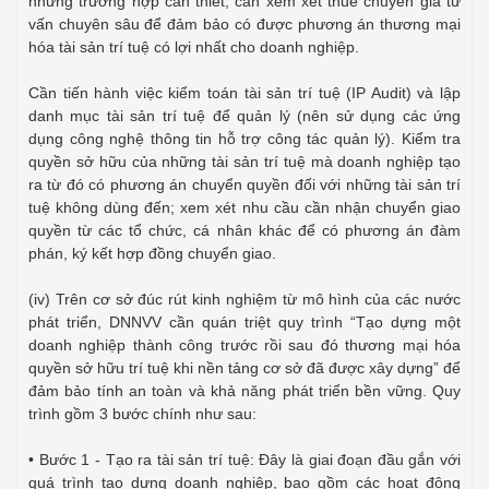
những trường hợp cần thiết, cần xem xét thuê chuyên gia tư
vấn chuyên sâu để đảm bảo có được phương án thương mại
hóa tài sản trí tuệ có lợi nhất cho doanh nghiệp.
Cần tiến hành việc kiểm toán tài sản trí tuệ (IP Audit) và lập
danh mục tài sản trí tuệ để quản lý (nên sử dụng các ứng
dụng công nghệ thông tin hỗ trợ công tác quản lý). Kiểm tra
quyền sở hữu của những tài sản trí tuệ mà doanh nghiệp tạo
ra từ đó có phương án chuyển quyền đối với những tài sản trí
tuệ không dùng đến; xem xét nhu cầu cần nhận chuyển giao
quyền từ các tổ chức, cá nhân khác để có phương án đàm
phán, ký kết hợp đồng chuyển giao.
(iv) Trên cơ sở đúc rút kinh nghiệm từ mô hình của các nước
phát triển, DNNVV cần quán triệt quy trình “Tạo dựng một
doanh nghiệp thành công trước rồi sau đó thương mại hóa
quyền sở hữu trí tuệ khi nền tảng cơ sở đã được xây dựng” để
đảm bảo tính an toàn và khả năng phát triển bền vững. Quy
trình gồm 3 bước chính như sau:
• Bước 1 - Tạo ra tài sản trí tuệ: Đây là giai đoạn đầu gắn với
quá trình tạo dựng doanh nghiệp, bao gồm các hoạt động