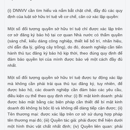
(i) DNNVV cần tìm hiểu và nắm bắt chặt chẽ, đầy đủ các quy
định của luật sở hữu trí tuệ về cơ chế, căn cứ xác lập quyền:
Một số đối tượng quyền sở hữu trí tuệ chỉ được xác lập trên
cơ sở đăng ký bảo hộ tại cơ quan Nhà nước có thẩm quyền
(sáng chế, kiểu dáng công nghiệp, thiết kế bố trí, nhãn hiệu,
chỉ dẫn địa lý, giống cây trồng), do đó, doanh nghiệp cần tiến
hành thủ tục đăng ký bảo hộ kịp thời, theo đúng quy định để
đảm bảo quyền lợi của mình được bảo vệ một cách đầy đủ
nhất.
Một số đối tượng quyền sở hữu trí tuệ được tự động xác lập
mà không cần phải trải qua thủ tục đăng ký, tuy nhiên, để
được bảo hộ, các doanh nghiệp cần đảm bảo các yêu cầu,
điều kiện cụ thể theo quy định như: (i) Bí mật kinh doanh: phải
được bảo mật bằng các biện pháp cần thiết để bí mật kinh
doanh đó không bị bộc lộ và không dễ dàng tiếp cận được; (ii)
Tên thương mại: được xác lập trên cơ sở sử dụng hợp pháp
tên thương mại đó; (iii) Quyền tác giả: phải được thể hiện dưới
một hình thức vật chất nhất định; (iv) Quyền liên quan: phải