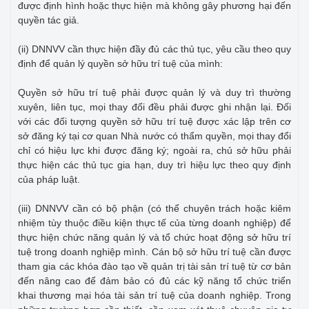
được định hình hoặc thực hiện mà không gây phương hại đến
quyền tác giả.
(ii) DNNVV cần thực hiện đầy đủ các thủ tục, yêu cầu theo quy
định để quản lý quyền sở hữu trí tuệ của mình:
Quyền sở hữu trí tuệ phải được quản lý và duy trì thường
xuyên, liên tục, mọi thay đổi đều phải được ghi nhận lại. Đối
với các đối tượng quyền sở hữu trí tuệ được xác lập trên cơ
sở đăng ký tại cơ quan Nhà nước có thẩm quyền, mọi thay đổi
chỉ có hiệu lực khi được đăng ký; ngoài ra, chủ sở hữu phải
thực hiện các thủ tục gia hạn, duy trì hiệu lực theo quy định
của pháp luật.
(iii) DNNVV cần có bộ phận (có thể chuyên trách hoặc kiêm
nhiệm tùy thuộc điều kiện thực tế của từng doanh nghiệp) để
thực hiện chức năng quản lý và tổ chức hoạt động sở hữu trí
tuệ trong doanh nghiệp mình. Cán bộ sở hữu trí tuệ cần được
tham gia các khóa đào tạo về quản trị tài sản trí tuệ từ cơ bản
đến nâng cao để đảm bảo có đủ các kỹ năng tổ chức triển
khai thương mại hóa tài sản trí tuệ của doanh nghiệp. Trong