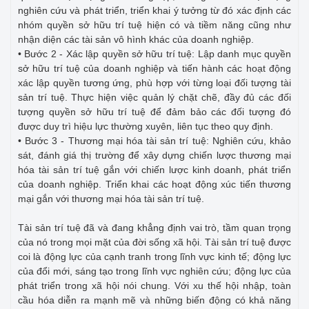
nghiên cứu và phát triển, triển khai ý tưởng từ đó xác định các
nhóm quyền sở hữu trí tuệ hiện có và tiềm năng cũng như
nhận diện các tài sản vô hình khác của doanh nghiệp.
• Bước 2 - Xác lập quyền sở hữu trí tuệ: Lập danh mục quyền
sở hữu trí tuệ của doanh nghiệp và tiến hành các hoạt động
xác lập quyền tương ứng, phù hợp với từng loại đối tượng tài
sản trí tuệ. Thực hiện việc quản lý chặt chẽ, đầy đủ các đối
tượng quyền sở hữu trí tuệ để đảm bảo các đối tượng đó
được duy trì hiệu lực thường xuyên, liên tục theo quy định.
• Bước 3 - Thương mại hóa tài sản trí tuệ: Nghiên cứu, khảo
sát, đánh giá thị trường để xây dựng chiến lược thương mại
hóa tài sản trí tuệ gắn với chiến lược kinh doanh, phát triển
của doanh nghiệp. Triển khai các hoạt động xúc tiến thương
mại gắn với thương mại hóa tài sản trí tuệ.
Tài sản trí tuệ đã và đang khẳng định vai trò, tầm quan trọng
của nó trong mọi mặt của đời sống xã hội. Tài sản trí tuệ được
coi là động lực của cạnh tranh trong lĩnh vực kinh tế; động lực
của đổi mới, sáng tạo trong lĩnh vực nghiên cứu; động lực của
phát triển trong xã hội nói chung. Với xu thế hội nhập, toàn
cầu hóa diễn ra mạnh mẽ và những biến động có khả năng