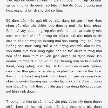
Việc bảo hộ quyền sở hữu trí tuệ cho doanh nghiệp chỉ thực
sự có ý nghĩa khi quyền sở hữu trí tuệ đó được thương mại
hóa, mang lại lợi ích cho chủ sở hữu.
Để đảm bảo hiệu quả tối ưu, các dạng tài sản trí tuệ khác
nhau yêu cầu các chiến lược thương mại hóa khác nhau.
Chính vì vậy, doanh nghiệp cần phải nắm bắt và quản lý một
cách chặt chẽ các đối tượng sở hữu trí tuệ của mình từ đó
đưa ra các phương án thương mại hóa tương ứng, phù hợp.
Chẳng hạn như: sáng chế là đối tượng cần vốn đầu tư lớn,
vận hành dựa trên công nghệ nên có thể được thương mại
hóa bằng hình thức chuyển giao quyền sử dụng hoặc liên
doanh (thường đi cùng với bí mật thương mại và bí quyết kĩ
thuật, công nghệ); nhãn hiệu là linh hồn của doanh nghiệp,
cần nhiều thời gian để tạo dựng và phát triển nên có thể được
thương mại hóa bằng hình thức chuyển quyền sử dụng hoặc
nhượng quyền thương mại; quyền tác giả có thể được thương
mại hóa bằng hình thức chuyển quyền sử dụng thông qua các
mô hình kinh doanh...
Thương mại hóa tài sản trí tuệ cần phải được xây dựng thành
chiến lược dài hạn và được triển khai theo từng giai đoạn