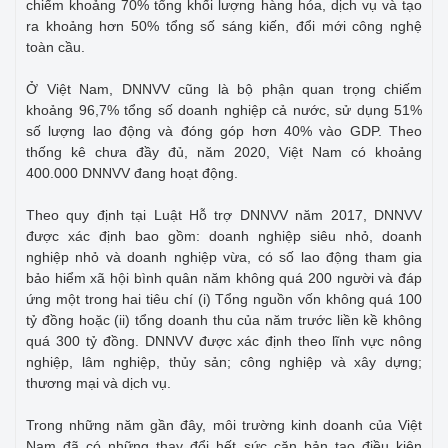
chiếm khoảng 70% tổng khối lượng hàng hóa, dịch vụ và tạo
ra khoảng hơn 50% tổng số sáng kiến, đổi mới công nghệ
toàn cầu.
Ở Việt Nam, DNNVV cũng là bộ phận quan trọng chiếm
khoảng 96,7% tổng số doanh nghiệp cả nước, sử dụng 51%
số lượng lao động và đóng góp hơn 40% vào GDP. Theo
thống kê chưa đầy đủ, năm 2020, Việt Nam có khoảng
400.000 DNNVV đang hoạt động.
Theo quy định tại Luật Hỗ trợ DNNVV năm 2017, DNNVV
được xác định bao gồm: doanh nghiệp siêu nhỏ, doanh
nghiệp nhỏ và doanh nghiệp vừa, có số lao động tham gia
bảo hiểm xã hội bình quân năm không quá 200 người và đáp
ứng một trong hai tiêu chí (i) Tổng nguồn vốn không quá 100
tỷ đồng hoặc (ii) tổng doanh thu của năm trước liền kề không
quá 300 tỷ đồng. DNNVV được xác định theo lĩnh vực nông
nghiệp, lâm nghiệp, thủy sản; công nghiệp và xây dựng;
thương mại và dịch vụ.
Trong những năm gần đây, môi trường kinh doanh của Việt
Nam đã có những thay đổi hết sức căn bản tạo điều kiện