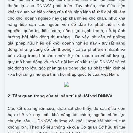
thuận lợi cho DNNVV phát triển. Tuy nhiên, các điều kiện
khách quan và biến động của tình hình kinh tế thế giới đã làm
cho khối doanh nghiệp này gặp khá nhiều khó khăn, như: khả
năng tiếp cận các nguồn vốn để đầu tư phát triển; kinh
nghiệm quản trị điều hành; năng lực cạnh tranh; dễ bị ảnh
hưởng bởi biến động thị trường... Do vậy, rất cần có những
giải pháp hữu hiệu để khối doanh nghiệp này - tuy rất năng
động, nhưng cũng dễ tổn thương - có sự phát triển nhanh và
bền vững trong bối cảnh mới. Sự lớn mạnh cả về số lượng,
quy mô hoạt động và cả về nội lực của khu vực DNNVV sẽ có
tác động to lớn, góp phần quan trọng vào sự phát triển kinh tế
- xã hội cũng như quá trình hội nhập quốc tế của Việt Nam.
2. Tầm quan trọng của tài sản trí tuệ đối với DNNVV
Các kết quả nghiên cứu, khảo sát cho thấy, do các điều kiện
hạn chế về quy mô, khả năng tài chính, nguồn nhân lực
chuyên sâu…, DNNVV thường có khối lượng tài sản trí tuệ
không lớn. Theo số liệu thống kê của Cơ quan Sở hữu trí tuệ