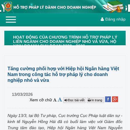
Đăng nhập
HOẠT ĐỘNG CỦA CHƯƠNG TRÌNH HỖ TRỢ PHÁP LÝ
LIÊN NGÀNH CHO DOANH NGHIỆP NHỎ VÀ VỪA, HỘ
KINH DOANH GIAI ĐOẠN 2026 - 2030
Tăng cường phối hợp với Hiệp hội Ngân hàng Việt
Nam trong công tác hỗ trợ pháp lý cho doanh
nghiệp nhỏ và vừa
13/03/2026
Xem cỡ chữ
Đọc bài viết
In trang
Ngày 13/3, tại Bộ Tư pháp, Cục trưởng Cục Pháp luật dân sự -
kinh tế Nguyễn Hồng Hải đã có buổi làm việc với Giám đốc
Trung tâm đào tạo, Hiệp hội Ngân hàng Việt Nam Nguyễn