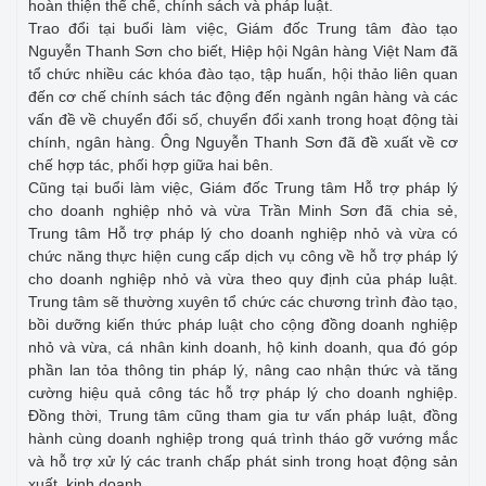
hoàn thiện thể chế, chính sách và pháp luật.
Trao đổi tại buổi làm việc, Giám đốc Trung tâm đào tạo
Nguyễn Thanh Sơn cho biết, Hiệp hội Ngân hàng Việt Nam đã
tổ chức nhiều các khóa đào tạo, tập huấn, hội thảo liên quan
đến cơ chế chính sách tác động đến ngành ngân hàng và các
vấn đề về chuyển đổi số, chuyển đổi xanh trong hoạt động tài
chính, ngân hàng. Ông Nguyễn Thanh Sơn đã đề xuất về cơ
chế hợp tác, phối hợp giữa hai bên.
Cũng tại buổi làm việc, Giám đốc Trung tâm Hỗ trợ pháp lý
cho doanh nghiệp nhỏ và vừa Trần Minh Sơn đã chia sẻ,
Trung tâm Hỗ trợ pháp lý cho doanh nghiệp nhỏ và vừa có
chức năng thực hiện cung cấp dịch vụ công về hỗ trợ pháp lý
cho doanh nghiệp nhỏ và vừa theo quy định của pháp luật.
Trung tâm sẽ thường xuyên tổ chức các chương trình đào tạo,
bồi dưỡng kiến thức pháp luật cho cộng đồng doanh nghiệp
nhỏ và vừa, cá nhân kinh doanh, hộ kinh doanh, qua đó góp
phần lan tỏa thông tin pháp lý, nâng cao nhận thức và tăng
cường hiệu quả công tác hỗ trợ pháp lý cho doanh nghiệp.
Đồng thời, Trung tâm cũng tham gia tư vấn pháp luật, đồng
hành cùng doanh nghiệp trong quá trình tháo gỡ vướng mắc
và hỗ trợ xử lý các tranh chấp phát sinh trong hoạt động sản
xuất, kinh doanh.