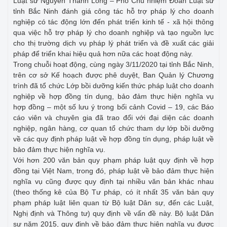
Luật sư Nguyễn Thành Long – Phó Chủ nhiệm Đoàn Luật sư
tỉnh Bắc Ninh đánh giá công tác hỗ trợ pháp lý cho doanh
nghiệp có tác động lớn đến phát triển kinh tế - xã hội thông
qua việc hỗ trợ pháp lý cho doanh nghiệp và tạo nguồn lực
cho thị trường dịch vụ pháp lý phát triển và đề xuất các giải
pháp để triển khai hiệu quả hơn nữa các hoạt động này.
Trong chuỗi hoạt động, cùng ngày 3/11/2020 tại tỉnh Bắc Ninh,
trên cơ sở Kế hoạch được phê duyệt, Ban Quản lý Chương
trình đã tổ chức Lớp bồi dưỡng kiến thức pháp luật cho doanh
nghiệp về hợp đồng tín dụng, bảo đảm thực hiện nghĩa vụ
hợp đồng – một số lưu ý trong bối cảnh Covid – 19, các Báo
cáo viên và chuyên gia đã trao đổi với đại diện các doanh
nghiệp, ngân hàng, cơ quan tổ chức tham dự lớp bồi dưỡng
về các quy định pháp luật về hợp đồng tín dụng, pháp luật về
bảo đảm thực hiện nghĩa vụ.
Với hơn 200 văn bản quy phạm pháp luật quy định về hợp
đồng tại Việt Nam, trong đó, pháp luật về bảo đảm thực hiện
nghĩa vụ cũng được quy định tại nhiều văn bản khác nhau
(theo thống kê của Bộ Tư pháp, có ít nhất 35 văn bản quy
phạm pháp luật liên quan từ Bộ luật Dân sự, đến các Luật,
Nghị định và Thông tư) quy định về vấn đề này. Bộ luật Dân
sự năm 2015, quy định về bảo đảm thực hiện nghĩa vụ được