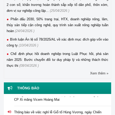
2 con số; khẩn trương hoàn thành sắp xếp tổ dân phố, thôn xóm,
đơn vị sự nghiệp công lập...
(25/04/2026 )
Phấn đấu 2030, 50% trang trại, HTX, doanh nghiệp nông, lâm,
thủy sản tiếp cận công nghệ, quy trình sản xuất nông nghiệp tuần
hoàn
(24/04/2026 )
Bình luận Án lệ số 78/2025/AL về xác định mục đích góp vốn vào
công ty
(10/04/2026 )
Chế định phục hồi doanh nghiệp trong Luật Phục hồi, phá sản
năm 2025: Bước chuyển đổi tư duy pháp lý và những thách thức
thực thi
(08/04/2026 )
Xem thêm »
Thông báo tuyển dụng viên chức năm 2026 của Trung tâm
Hỗ trợ pháp lý cho doanh nghiệp nhỏ và vừa
THÔNG BÁO
Thông báo về việc tư vấn, hỗ trợ pháp lý đối với Công ty
CP Xi măng Vicem Hoàng Mai
Thông báo về việc nghỉ lễ Giỗ tổ Hùng Vương, ngày Chiến
thắng 30/4 và ngày Quốc tế Lao động 01/5 năm 2026