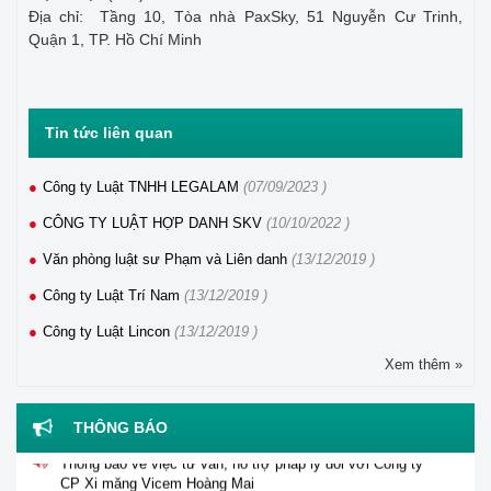
Địa chỉ: Tầng 10, Tòa nhà PaxSky, 51 Nguyễn Cư Trinh,
Quận 1, TP. Hồ Chí Minh
Tin tức liên quan
Công ty Luật TNHH LEGALAM
(07/09/2023 )
CÔNG TY LUẬT HỢP DANH SKV
(10/10/2022 )
Văn phòng luật sư Phạm và Liên danh
(13/12/2019 )
Công ty Luật Trí Nam
(13/12/2019 )
Công ty Luật Lincon
(13/12/2019 )
Xem thêm »
Thông báo tuyển dụng viên chức năm 2026 của Trung tâm
Hỗ trợ pháp lý cho doanh nghiệp nhỏ và vừa
THÔNG BÁO
Thông báo về việc tư vấn, hỗ trợ pháp lý đối với Công ty
CP Xi măng Vicem Hoàng Mai