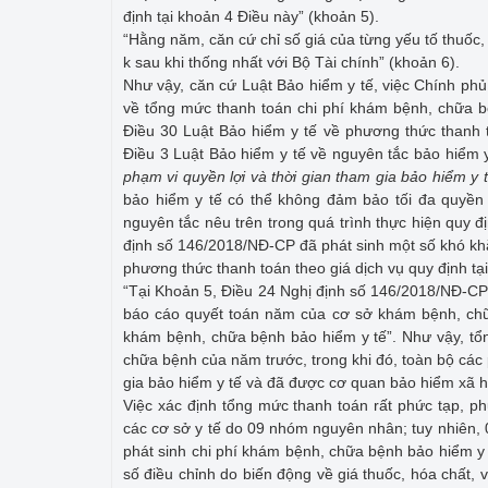
định tại khoản 4 Điều này” (khoản 5).
“Hằng năm, căn cứ chỉ số giá của từng yếu tố thuốc,
k sau khi thống nhất với Bộ Tài chính” (khoản 6).
Như vậy, căn cứ Luật Bảo hiểm y tế, việc Chính phủ 
về tổng mức thanh toán chi phí khám bệnh, chữa bệ
Điều 30 Luật Bảo hiểm y tế về phương thức thanh 
Điều 3 Luật Bảo hiểm y tế về nguyên tắc bảo hiểm y
phạm vi quyền lợi và thời gian tham gia bảo hiểm y 
bảo hiểm y tế có thể không đảm bảo tối đa quyền
nguyên tắc nêu trên trong quá trình thực hiện quy đ
định số 146/2018/NĐ-CP đã phát sinh một số khó kh
phương thức thanh toán theo giá dịch vụ quy định tại
“Tại Khoản 5, Điều 24 Nghị định số 146/2018/NĐ-CP
báo cáo quyết toán năm của cơ sở khám bệnh, chữ
khám bệnh, chữa bệnh bảo hiểm y tế”. Như vậy, tổn
chữa bệnh của năm trước, trong khi đó, toàn bộ cá
gia bảo hiểm y tế và đã được cơ quan bảo hiểm xã h
Việc xác định tổng mức thanh toán rất phức tạp, phụ
các cơ sở y tế do 09 nhóm nguyên nhân; tuy nhiên
phát sinh chi phí khám bệnh, chữa bệnh bảo hiểm y 
số điều chỉnh do biến động về giá thuốc, hóa chất, 