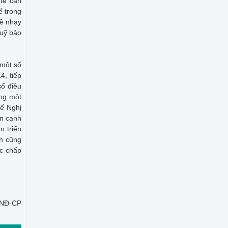
tế cần
ế trong
đề nhạy
Quỹ bảo
 một số
4, tiếp
số điều
ung một
hế Nghị
ên cạnh
n triển
nh cũng
c chấp
8/NĐ-CP