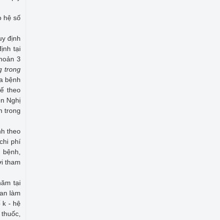
o hệ số
uy định
ịnh tại
khoản 3
g trong
ữa bệnh
tế theo
ện Nghị
n trong
nh theo
hi phí
m bệnh,
ời tham
năm tại
uan làm
 k - hệ
 thuốc,