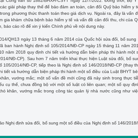
 tại Công văn số 1882/BHXH-CSYT ngày 12/7/2022. Đồng thời, Bộ Y 
 các giải pháp thay thế để bảo đảm an toàn, cân đối Quỹ bảo hiểm y t
trong phương thức thanh toán theo giá dịch vụ. Ngoài ra, đây là vấn 
am gia khám chữa bệnh bảo hiểm y tế và vấn đề cân đối thu, chi của 
nh, báo cáo rõ để xin ý kiến Chính phủ về nội dung này.
/2014/QH13 ngày 13 tháng 6 năm 2014 của Quốc hội sửa đổi, bổ sung
đã ban hành Nghị định số 105/2014/NĐ-CP ngày 15 tháng 11 năm 201
0 năm 2018 quy định chi tiết và hướng dẫn biện pháp thi hành một 
/2014/NĐ-CP). Sau hơn 7 năm triển khai thực hiện Luật sửa đổi, bổ s
số 105/2014/NĐ-CP, tiếp theo là Nghị định số 146/2018/NĐ-CP (thay t
i tiết và hướng dẫn biện pháp thi hành một số điều của Luật BHYT b
hăn, vướng mắc; một số vấn đề mới cũng đã nảy sinh trong thực tiễ
iếu cụ thể, chưa đồng bộ với một số luật có liên quan; một số quy đị
khó khăn, vướng mắc trong công tác quản lý nhà nước cũng như việ
ảo Nghị định sửa đổi, bổ sung một số điều của Nghị định số 146/201