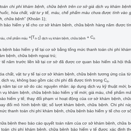
 toán chi phí khám bệnh, chữa bệnh trên cơ sở giá dịch vụ khám bện
huốc, hóa chất, vật tư y tế, máu, chế phẩm máu chưa được tính vào g
nh, chữa bệnh
” (Khoản 1);
nh bảo hiểm y tế cho cơ sở khám bệnh, chữa bệnh hàng năm được tí
+[T
]
+ C
máu, chế phẩm máu
n-1
dịch vụ khám bệnh, chữa bệnh
n
a bệnh bảo hiểm y tế tại cơ sở bằng tổng mức thanh toán chi phí khá
hám bệnh, chữa bệnh ngoại trú;
 tế năm trước liền kề tại cơ sở đã được cơ quan bảo hiểm xã hội th
 hóa chất, vật tư y tế tại cơ sở khám bệnh, chữa bệnh tương ứng của t
iá dịch vụ, không bao gồm các chi phí đã được tính trong C
.
n
ng năm tại cơ sở do các nguyên nhân: áp dụng dịch vụ kỹ thuật mới; 
dịch vụ khám bệnh, chữa bệnh bảo hiểm y tế mới; giá máu, chế phẩm m
 bảo hiểm y tế; thay đổi phạm vi hoạt động của cơ sở khám bệnh, ch
hay đổi mô hình bệnh tật; số lượt khám bệnh, chữa bệnh. Chi phí n
g mức thanh toán chi phí khám bệnh, chữa bệnh bảo hiểm y tế cho cơ 
 chữa bệnh theo báo cáo quyết toán năm của cơ sở khám bệnh, chữa 
toán chi phí khám bệnh, chữa bệnh bảo hiểm y tế được xác định th