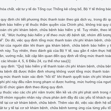
 hóa chất, vật tư y tế do Tổng cục Thống kê công bố, Bộ Y tế thông bá
quy định chi tiết phương thức thanh toán theo giá dịch vụ, trong đó q
nh bảo hiểm y tế thuộc thẩm quyền của Chính phủ, không trái quy đ
toán chi phí khám bệnh, chữa bệnh bảo hiểm y tế. Tuy nhiên, theo 
 tế, “
Mức hưởng bảo hiểm y tế theo mức độ bệnh tật, nhóm đối tượn
tế
”. Do đó, việc quy định tổng mức thanh toán chi phí khám bệnh, ch
 lợi của người dân khi tham gia khám bệnh, chữa bệnh bảo hiểm y 
ịnh này. Tuy nhiên, theo đánh giá của Bộ Y tế, sau gần 4 năm thực hi
ăn, vướng mắc, bất cập liên quan đến quy định về tổng mức thanh toá
 các khoản 4, 5, 6 Điều 24, cụ thể như sau
:
[1]
 quy định: “Quỹ bảo hiểm y tế thanh toán chi phí khám bệnh, chữa bệ
a bệnh đã được thẩm định nhưng không vượt tổng mức thanh toán c
g mức thanh toán xác định “hồi tố” khi thanh quyết toán chi phí khá
c phí phí này đều nằm trong phạm vi được hưởng, mức hưởng của ngư
ội tổ chức giám định theo đúng quy định.
 thuộc vào các chi phí năm trước liền kề và chi phí phát sinh trong 
, 09 nhóm nguyên nhân này chưa phản ánh đầy đủ các yếu tố khách q
tế tại cơ sở khám bệnh, chữa bệnh. Thêm vào đó, việc xác định hệ số
vật tư y tế tại cơ sở khám bệnh, chữa bệnh tương ứng của từng yếu tố