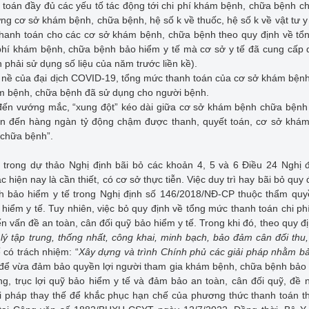
nh toán đầy đủ các yếu tố tác động tới chi phí khám bệnh, chữa bệnh c
g cơ sở khám bệnh, chữa bệnh, hệ số k về thuốc, hệ số k về vật tư y
thanh toán cho các cơ sở khám bệnh, chữa bệnh theo quy định về t
 phí khám bệnh, chữa bệnh bảo hiểm y tế mà cơ sở y tế đã cung cấp 
 phải sử dụng số liệu của năm trước liền kề).
 nề của đại dịch COVID-19, tổng mức thanh toán của cơ sở khám bện
hám bệnh, chữa bệnh đã sử dụng cho người bệnh.
đến vướng mắc, “xung đột” kéo dài giữa cơ sở khám bệnh chữa bệnh
lên đến hàng ngàn tỷ động chậm được thanh, quyết toán, cơ sở khá
 chữa bệnh”.
 trong dự thảo Nghị định bãi bỏ các khoản 4, 5 và 6 Điều 24 Nghị 
n nay là cần thiết, có cơ sở thực tiễn. Việc duy trì hay bãi bỏ quy 
h bảo hiểm y tế trong Nghị định số 146/2018/NĐ-CP thuộc thẩm quy
 hiểm y tế. Tuy nhiên, việc bỏ quy định về tổng mức thanh toán chi p
 vấn đề an toàn, cân đối quỹ bảo hiểm y tế. Trong khi đó, theo quy đ
ý tập trung, thống nhất, công khai, minh bạch, bảo đảm cân đối thu,
 có trách nhiệm: “
Xây dựng và trình Chính phủ các giải pháp nhằm 
y, để vừa đảm bảo quyền lợi người tham gia khám bệnh, chữa bệnh bảo
g, trục lợi quỹ bảo hiểm y tế và đảm bảo an toàn, cân đối quỹ, đề 
ải pháp thay thế để khắc phục hạn chế của phương thức thanh toán t