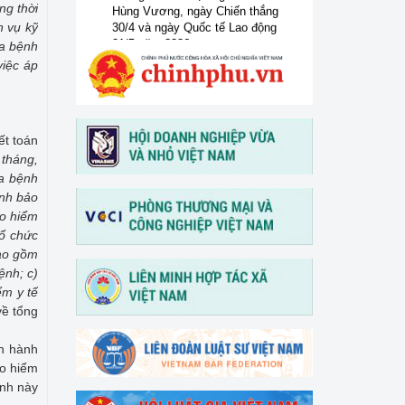
ng thời
30/4 và ngày Quốc tế Lao động
h vụ kỹ
01/5 năm 2026
ữa bệnh
việc áp
Tổ chức Hội nghị tập huấn "Tư
vấn, hỗ trợ pháp lý cho phụ nữ
khởi nghiệp, phát triển kinh
doanh" vào ngày 30/3/2026
ết toán
 tháng,
V/v thông tin và đề nghị phối
ữa bệnh
hợp triển khai hoạt động của
ệnh bảo
Trung tâm Hỗ trợ pháp lý cho
doanh nghiệp nhỏ và vừa
ảo hiểm
tổ chức
bao gồm
ệnh; c)
ểm y tế
về tổng
an hành
ảo hiểm
ịnh này