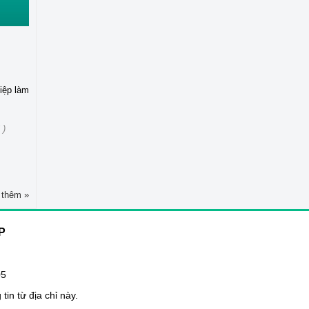
iệp làm
 )
thêm »
P
05
in từ địa chỉ này.