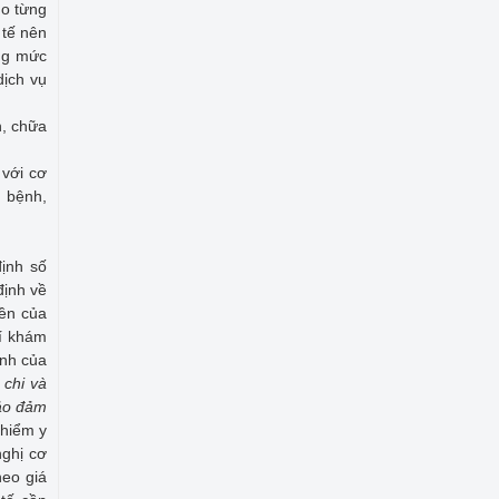
ho từng
 tế nên
ổng mức
dịch vụ
h, chữa
 với cơ
m bệnh,
định số
định về
ền của
hí khám
ịnh của
 chi và
bảo đảm
 hiểm y
nghị cơ
heo giá