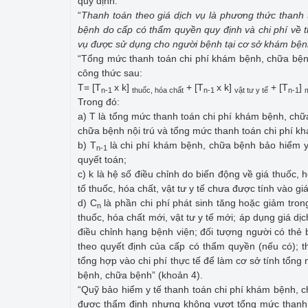
quy định:
“
Thanh toán theo giá dịch vụ là phương thức thanh
bệnh do cấp có thẩm quyền quy định và chi phí về t
vụ được sử dụng cho người bệnh tại cơ sở khám bệ
“Tổng mức thanh toán chi phí khám bệnh, chữa bệ
công thức sau:
T= [T
x k]
+ [T
x k]
+ [T
]
n-1
thuốc, hóa chất
n-1
vật tư y tế
n-1
Trong đó:
a) T là tổng mức thanh toán chi phí khám bệnh, chữ
chữa bệnh nội trú và tổng mức thanh toán chi phí k
b) T
là chi phí khám bệnh, chữa bệnh bảo hiểm y
n-1
quyết toán;
c) k là hệ số điều chỉnh do biến động về giá thuốc,
tố thuốc, hóa chất, vật tư y tế chưa được tính vào g
d) C
là phần chi phí phát sinh tăng hoặc giảm tro
n
thuốc, hóa chất mới, vật tư y tế mới; áp dụng giá 
điều chỉnh hạng bệnh viện; đối tượng người có thẻ
theo quyết định của cấp có thẩm quyền (nếu có); t
tổng hợp vào chi phí thực tế để làm cơ sở tính tổn
bệnh, chữa bệnh” (khoản 4).
“Quỹ bảo hiểm y tế thanh toán chi phí khám bệnh,
được thẩm định nhưng không vượt tổng mức thanh 