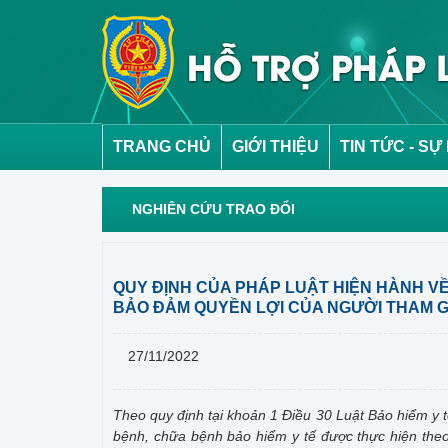
TRANG CHỦ
GIỚI THIỆU
TIN TỨC - SỰ
NGHIÊN CỨU TRAO ĐỔI
QUY ĐỊNH CỦA PHÁP LUẬT HIỆN HÀNH V
BẢO ĐẢM QUYỀN LỢI CỦA NGƯỜI THAM G
27/11/2022
Theo quy định tại khoản 1 Điều 30 Luật Bảo hiểm y 
bệnh, chữa bệnh bảo hiểm y tế được thực hiện theo