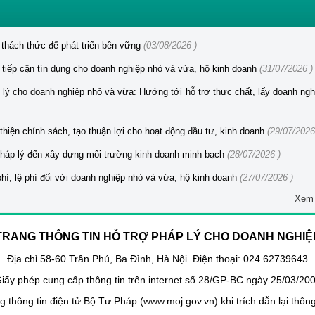
thách thức để phát triển bền vững
(03/08/2026 )
 tiếp cận tín dụng cho doanh nghiệp nhỏ và vừa, hộ kinh doanh
(31/07/2026 )
 lý cho doanh nghiệp nhỏ và vừa: Hướng tới hỗ trợ thực chất, lấy doanh ngh
thiện chính sách, tạo thuận lợi cho hoạt động đầu tư, kinh doanh
(29/07/2026
 pháp lý đến xây dựng môi trường kinh doanh minh bạch
(28/07/2026 )
phí, lệ phí đối với doanh nghiệp nhỏ và vừa, hộ kinh doanh
(27/07/2026 )
Xem 
TRANG THÔNG TIN HỖ TRỢ PHÁP LÝ CHO DOANH NGHIỆ
Địa chỉ 58-60 Trần Phú, Ba Đình, Hà Nội. Điện thoại: 024.62739643
iấy phép cung cấp thông tin trên internet số 28/GP-BC ngày 25/03/20
 thông tin điện tử Bộ Tư Pháp (www.moj.gov.vn) khi trích dẫn lại thông t