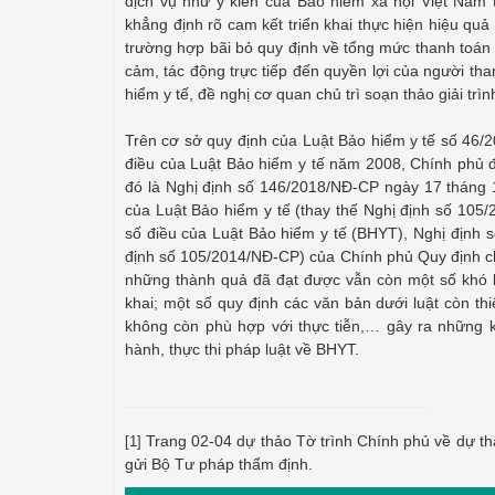
dịch vụ như ý kiến của Bảo hiểm xã hội Việt Nam
khẳng định rõ cam kết triển khai thực hiện hiệu quả
trường hợp bãi bỏ quy định về tổng mức thanh toán 
cảm, tác động trực tiếp đến quyền lợi của người th
hiểm y tế, đề nghị cơ quan chủ trì soạn thảo giải trì
Trên cơ sở quy định của Luật Bảo hiểm y tế số 46
điều của Luật Bảo hiểm y tế năm 2008, Chính phủ 
đó là Nghị định số 146/2018/NĐ-CP ngày 17 tháng 1
của Luật Bảo hiểm y tế (thay thế Nghị định số 105
số điều của Luật Bảo hiểm y tế (BHYT), Nghị định 
định số 105/2014/NĐ-CP) của Chính phủ Quy định ch
những thành quả đã đạt được vẫn còn một số khó k
khai; một số quy định các văn bản dưới luật còn th
không còn phù hợp với thực tiễn,… gây ra những 
hành, thực thi pháp luật về BHYT.
Trang 02-04 dự thảo Tờ trình Chính phủ về dự th
[1]
gửi Bộ Tư pháp thẩm định.