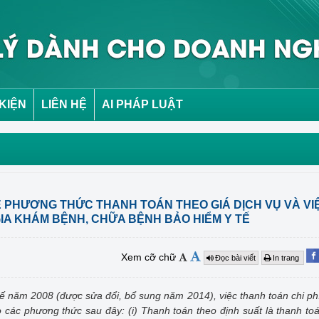
 KIỆN
LIÊN HỆ
AI PHÁP LUẬT
Ề PHƯƠNG THỨC THANH TOÁN THEO GIÁ DỊCH VỤ VÀ VI
IA KHÁM BỆNH, CHỮA BỆNH BẢO HIỂM Y TẾ
Xem cỡ chữ
Đọc bài viết
In trang
tế năm 2008 (được sửa đổi, bổ sung năm 2014), việc thanh toán chi p
 các phương thức sau đây: (i) Thanh toán theo định suất là thanh to