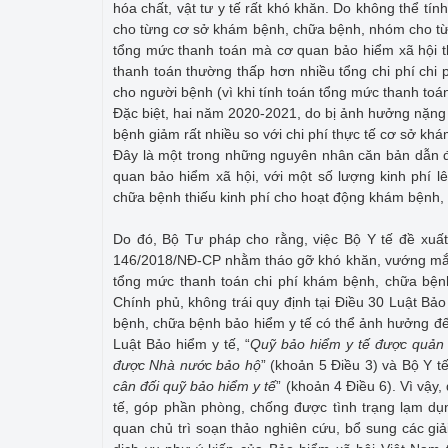
hóa chất, vật tư y tế rất khó khăn. Do không thể tí
cho từng cơ sở khám bệnh, chữa bệnh, nhóm cho từn
tổng mức thanh toán mà cơ quan bảo hiểm xã hội 
thanh toán thường thấp hơn nhiều tổng chi phí chi
cho người bệnh (vì khi tính toán tổng mức thanh toán
Đặc biệt, hai năm 2020-2021, do bị ảnh hưởng nặng
bệnh giảm rất nhiều so với chi phí thực tế cơ sở k
Đây là một trong những nguyên nhân căn bản dẫn 
quan bảo hiểm xã hội, với một số lượng kinh phí 
chữa bệnh thiếu kinh phí cho hoạt động khám bệnh,
Do đó, Bộ Tư pháp cho rằng, việc Bộ Y tế đề xuất
146/2018/NĐ-CP nhằm tháo gỡ khó khăn, vướng mắc hiệ
tổng mức thanh toán chi phí khám bệnh, chữa bện
Chính phủ, không trái quy định tại Điều 30 Luật Bảo
bệnh, chữa bệnh bảo hiểm y tế có thể ảnh hưởng đến
Luật Bảo hiểm y tế, “
Quỹ bảo hiểm y tế được quản l
được Nhà nước bảo hộ
” (khoản 5 Điều 3) và Bộ Y tế
cân đối quỹ bảo hiểm y tế
” (khoản 4 Điều 6). Vì vậ
tế, góp phần phòng, chống được tình trạng lạm dụn
quan chủ trì soạn thảo nghiên cứu, bổ sung các gi