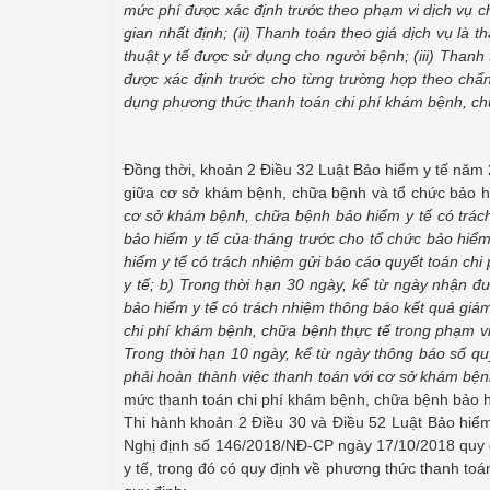
mức phí được xác định trước theo phạm vi dịch vụ ch
gian nhất định; (ii) Thanh toán theo giá dịch vụ là th
thuật y tế được sử dụng cho người bệnh; (iii) Than
được xác định trước cho từng trường hợp theo chẩn
dụng phương thức thanh toán chi phí khám bệnh, chữ
Đồng thời, khoản 2 Điều 32 Luật Bảo hiểm y tế năm 
giữa cơ sở khám bệnh, chữa bệnh và tổ chức bảo hi
cơ sở khám bệnh, chữa bệnh bảo hiểm y tế có trác
bảo hiểm y tế của tháng trước cho tổ chức bảo hiể
hiểm y tế có trách nhiệm gửi báo cáo quyết toán ch
y tế; b) Trong thời hạn 30 ngày
, kể từ ngày nhận đ
bảo hiểm y tế có trách nhiệm thông báo kết quả giá
chi phí khám bệnh, chữa bệnh thực tế trong phạm v
Trong thời hạn 10 ngày, kể từ ngày thông báo số qu
phải hoàn thành việc thanh toán với cơ sở khám b
mức thanh toán chi phí khám bệnh, chữa bệnh bảo h
Thi hành khoản 2 Điều 30 và Điều 52 Luật Bảo hiể
Nghị định số 146/2018/NĐ-CP ngày 17/10/2018 quy đ
y tế, trong đó có quy định về phương thức thanh toá