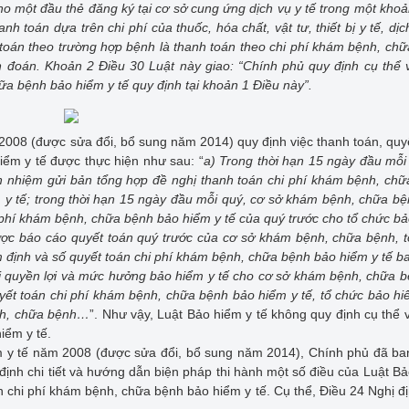
o một đầu thẻ đăng ký tại cơ sở cung ứng dịch vụ y tế trong một khoả
anh toán dựa trên chi phí của thuốc, hóa chất, vật tư, thiết bị y tế, dịc
h toán theo trường hợp bệnh là thanh toán theo chi phí khám bệnh, ch
 đoán. Khoản 2 Điều 30 Luật này giao: “Chính phủ quy định cụ thể 
a bệnh bảo hiểm y tế quy định tại khoản 1 Điều này”.
2008 (được sửa đổi, bổ sung năm 2014) quy định việc thanh toán, quy
ểm y tế được thực hiện như sau: “
a) Trong thời hạn 15 ngày đầu mỗi
h nhiệm gửi bản tổng hợp đề nghị thanh toán chi phí khám bệnh, ch
m y tế; trong thời hạn 15 ngày đầu mỗi quý, cơ sở khám bệnh, chữa b
i phí khám bệnh, chữa bệnh bảo hiểm y tế của quý trước cho tổ chức b
ược báo cáo quyết toán quý trước của cơ sở khám bệnh, chữa bệnh, 
m định và số quyết toán chi phí khám bệnh, chữa bệnh bảo hiểm y tế 
i quyền lợi và mức hưởng bảo hiểm y tế cho cơ sở khám bệnh, chữa b
yết toán chi phí khám bệnh, chữa bệnh bảo hiểm y tế, tổ chức bảo hi
ệnh, chữa bệnh…
”. Như vậy, Luật Bảo hiểm y tế không quy định cụ thể 
iểm y tế.
m y tế năm 2008 (được sửa đổi, bổ sung năm 2014), Chính phủ đã b
ịnh chi tiết và hướng dẫn biện pháp thi hành một số điều của Luật B
n chi phí khám bệnh, chữa bệnh bảo hiểm y tế. Cụ thể, Điều 24 Nghị đ