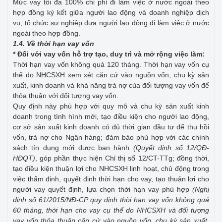
Mức vay tối đa 100% chi phí đi làm việc ở nước ngoài theo
hợp đồng ký kết giữa người lao động và doanh nghiệp dịch
vụ, tổ chức sự nghiệp đưa người lao động đi làm việc ở nước
ngoài theo hợp đồng.
1.4. Về thời hạn vay vốn
* Đối với vay vốn hỗ trợ tạo, duy trì và mở rộng việc làm:
Thời hạn vay vốn không quá 120 tháng. Thời hạn vay vốn cụ
thể do NHCSXH xem xét căn cứ vào nguồn vốn, chu kỳ sản
xuất, kinh doanh và khả năng trả nợ của đối tượng vay vốn để
thỏa thuận với đối tượng vay vốn.
Quy định này phù hợp với quy mô và chu kỳ sản xuất kinh
doanh trong tình hình mới, tạo điều kiện cho người lao động,
cơ sở sản xuất kinh doanh có đủ thời gian đầu tư để thu hồi
vốn, trả nợ cho Ngân hàng; đảm bảo phù hợp với các chính
sách tín dụng mới được ban hành
(Quyết định số 12/QĐ-
HĐQT)
, góp phần thực hiện Chỉ thị số 12/CT-TTg; đồng thời,
tạo điều kiện thuận lợi cho NHCSXH linh hoạt, chủ động trong
việc thẩm định, quyết định thời hạn cho vay, tạo thuận lợi cho
người vay quyết định, lựa chọn thời hạn vay phù hợp
(Nghị
định số 61/2015/NĐ-CP quy định thời hạn vay vốn không quá
60 tháng, thời hạn cho vay cụ thể do NHCSXH và đối tượng
vay vốn thỏa thuận căn cứ vào nguồn vốn, chu kỳ sản xuất,