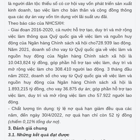
là người dân tộc thiểu số có cơ hội vay vốn phát triển sản xuất
kinh doanh, tạo việc làm cho bản thân và cộng đồng thông
qua các dự án vay vốn tín dụng với lãi suất ưu đãi.
Theo báo cáo của NHCSXH:
- Giai đoạn 2016-2020, cả nước hỗ trợ tạo, duy trì và mở rộng
việc làm thông qua Quỹ quốc gia về việc làm và nguồn huy
động của Ngân hàng Chính sách xã hội cho728.939 lao động.
Năm 2021, doanh số cho vay từ Quỹ quốc gia về việc làm và
nguồn huy động của Ngân hàng Chính sách xã hội là
10.043,824 tỷ đồng, góp phần hỗ trợ tạo việc làm, duy trì và
mở rộng việc làm cho 308.410 người lao động. 3 tháng đầu
năm 2022, doanh số cho vay từ Quỹ quốc gia về việc làm và
nguồn huy động của Ngân hàng Chính sách xã hội là
1.893,215 tỷ đồng, cho vay 36.875 dự án; góp phần hỗ trợ tạo
việc làm, duy trì và mở rộng việc làm cho 57.922 người lao
động.
- Chất lượng tín dụng: tỷ lệ nợ quá hạn giảm đều qua các
năm, đến ngày 30/4/2022, nợ quá hạn chỉ còn 52 tỷ đồng
(chiếm 0,11% tổng dư nợ)
.
3. Đánh giá chung
3.1. Những kết quả đạt được