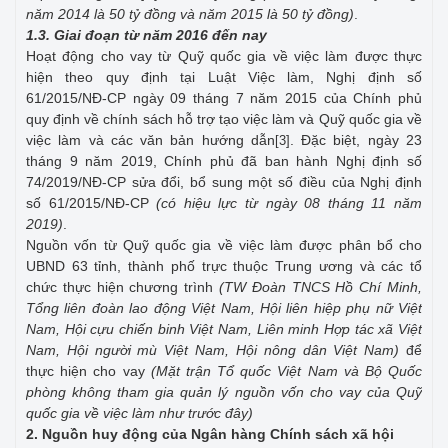
năm 2014 là 50 tỷ đồng và năm 2015 là 50 tỷ đồng)
.
1.3. Giai đoạn từ năm 2016 đến nay
Hoạt động cho vay từ Quỹ quốc gia về việc làm được thực
hiện theo quy định tại Luật Việc làm, Nghị định số
61/2015/NĐ-CP ngày 09 tháng 7 năm 2015 của Chính phủ
quy định về chính sách hỗ trợ tạo việc làm và Quỹ quốc gia về
việc làm và các văn bản hướng dẫn
. Đặc biệt, ngày 23
[3]
tháng 9 năm 2019, Chính phủ đã ban hành Nghị định số
74/2019/NĐ-CP sửa đổi, bổ sung một số điều của Nghị định
số 61/2015/NĐ-CP
(có hiệu lực từ ngày 08 tháng 11 năm
2019)
.
Nguồn vốn từ Quỹ quốc gia về việc làm được phân bổ cho
UBND 63 tỉnh, thành phố trực thuộc Trung ương và các tổ
chức thực hiện chương trình
(TW Đoàn TNCS Hồ Chí Minh,
Tổng liên đoàn lao động Việt Nam, Hội liên hiệp phụ nữ Việt
Nam, Hội cựu chiến binh Việt Nam, Liên minh Hợp tác xã Việt
Nam, Hội người mù Việt Nam, Hội nông dân Việt Nam)
để
thực hiện cho vay
(Mặt trận Tổ quốc Việt Nam và Bộ Quốc
phòng không tham gia quản lý nguồn vốn cho vay của Quỹ
quốc gia về việc làm như trước đây)
2. Nguồn huy động của Ngân hàng Chính sách xã hội