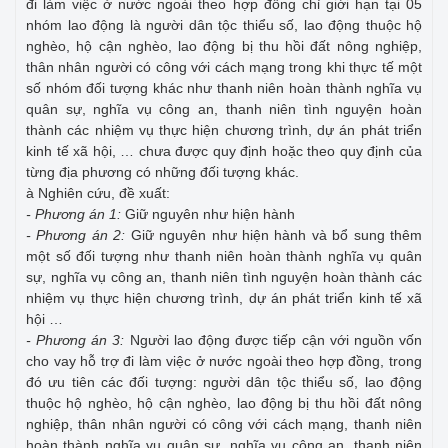
đi làm việc ở nước ngoài theo hợp đồng chỉ giới hạn tại 05
nhóm lao động là người dân tộc thiểu số, lao động thuộc hộ
nghèo, hộ cận nghèo, lao động bị thu hồi đất nông nghiệp,
thân nhân người có công với cách mạng trong khi thực tế một
số nhóm đối tượng khác như thanh niên hoàn thành nghĩa vụ
quân sự, nghĩa vụ công an, thanh niên tình nguyện hoàn
thành các nhiệm vụ thực hiện chương trình, dự án phát triển
kinh tế xã hội, … chưa được quy định hoặc theo quy định của
từng địa phương có những đối tượng khác.
à Nghiên cứu, đề xuất:
- Phương án 1:
Giữ nguyên như hiện hành
- Phương án 2:
Giữ nguyên như hiện hành và bổ sung thêm
một số đối tượng như thanh niên hoàn thành nghĩa vụ quân
sự, nghĩa vụ công an, thanh niên tình nguyện hoàn thành các
nhiệm vụ thực hiện chương trình, dự án phát triển kinh tế xã
hội …
- Phương án 3:
Người lao động được tiếp cận với nguồn vốn
cho vay hỗ trợ đi làm việc ở nước ngoài theo hợp đồng, trong
đó ưu tiên các đối tượng: người dân tộc thiểu số, lao động
thuộc hộ nghèo, hộ cận nghèo, lao động bị thu hồi đất nông
nghiệp, thân nhân người có công với cách mạng, thanh niên
hoàn thành nghĩa vụ quân sự, nghĩa vụ công an, thanh niên