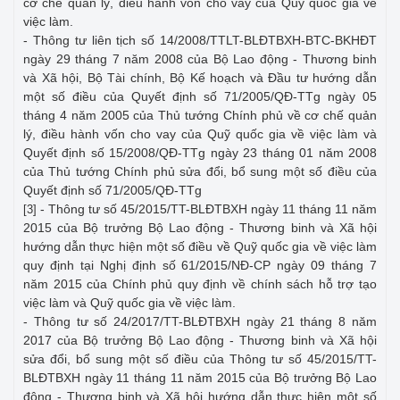
cơ chế quản lý, điều hành vốn cho vay của Quỹ quốc gia về
việc làm.
- Thông tư liên tịch số 14/2008/TTLT-BLĐTBXH-BTC-BKHĐT
ngày 29 tháng 7 năm 2008 của Bộ Lao động - Thương binh
và Xã hội, Bộ Tài chính, Bộ Kế hoạch và Đầu tư hướng dẫn
một số điều của Quyết định số 71/2005/QĐ-TTg ngày 05
tháng 4 năm 2005 của Thủ tướng Chính phủ về cơ chế quản
lý, điều hành vốn cho vay của Quỹ quốc gia về việc làm và
Quyết định số 15/2008/QĐ-TTg ngày 23 tháng 01 năm 2008
của Thủ tướng Chính phủ sửa đổi, bổ sung một số điều của
Quyết định số 71/2005/QĐ-TTg
- Thông tư số 45/2015/TT-BLĐTBXH ngày 11 tháng 11 năm
[3]
2015 của Bộ trưởng Bộ Lao động - Thương binh và Xã hội
hướng dẫn thực hiện một số điều về Quỹ quốc gia về việc làm
quy định tại Nghị định số 61/2015/NĐ-CP ngày 09 tháng 7
năm 2015 của Chính phủ quy định về chính sách hỗ trợ tạo
việc làm và Quỹ quốc gia về việc làm.
- Thông tư số 24/2017/TT-BLĐTBXH ngày 21 tháng 8 năm
2017 của Bộ trưởng Bộ Lao động - Thương binh và Xã hội
sửa đổi, bổ sung một số điều của Thông tư số 45/2015/TT-
BLĐTBXH ngày 11 tháng 11 năm 2015 của Bộ trưởng Bộ Lao
động - Thương binh và Xã hội hướng dẫn thực hiện một số