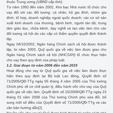
thuộc Trung ương
(UBND cấp tỉnh)
.
Từ năm 1992 đến năm 2002, Kho bạc Nhà nước tổ chức cho
vay đối với các đối tượng: cá nhân, hộ gia đình, nhóm gia
đình; tổ hợp, doanh nghiệp ngoài quốc doanh; các cơ sở sản
xuất kinh doanh của thương, bệnh binh, người tàn tật; trung
tâm giáo dục, chữa bệnh, dạy nghề và tạo việc làm cho các
đối tượng xã hội do các cấp có thẩm quyền quyết định thành
lập.
Ngày 04/10/2002, Ngân hàng Chính sách xã hội được thành
lập, từ năm 2003, Quỹ quốc gia về việc làm được giao cho
Ngân hàng Chính sách xã hội
(NHCSXH)
tổ chức thực hiện
cho vay theo quy định của pháp luật.
1.2. Giai đoạn từ năm 2006 đến năm 2015
Hoạt động cho vay từ Quỹ quốc gia về việc làm được thực
hiện theo quy định tại Bộ luật Lao động, Quyết định số
71/2005/QĐ-TTg ngày 05 tháng 4 năm 2005 của Thủ tướng
Chính phủ về cơ chế quản lý, điều hành vốn cho vay của Quỹ
quốc gia về việc làm, Quyết định số 15/2008/QĐ-TTg ngày 23
tháng 01 năm 2008 của Thủ tướng Chính phủ sửa đổi, bổ
sung một số điều của Quyết định số 71/2005/QĐ-TTg và các
văn bản hướng dẫn
.
[2]
Nguồn vốn cho vay từ Quỹ được hình thành từ ngân sách nhà