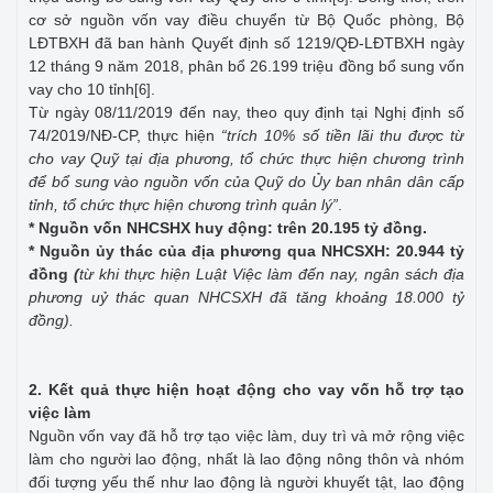
cơ sở nguồn vốn vay điều chuyển từ Bộ Quốc phòng, Bộ
LĐTBXH đã ban hành Quyết định số 1219/QĐ-LĐTBXH ngày
12 tháng 9 năm 2018, phân bổ 26.199 triệu đồng bổ sung vốn
vay cho 10 tỉnh
.
[6]
Từ ngày 08/11/2019 đến nay, theo quy định tại Nghị định số
74/2019/NĐ-CP, thực hiện
“trích 10% số tiền lãi thu được từ
cho vay Quỹ tại địa phương, tổ chức thực hiện chương trình
để bổ sung vào nguồn vốn của Quỹ do Ủy ban nhân dân cấp
tỉnh, tổ chức thực hiện chương trình quản lý”
.
* Nguồn vốn NHCSHX huy động: trên 20.195 tỷ đồng.
* Nguồn ủy thác của địa phương qua NHCSXH: 20.944 tỷ
đồng
(
từ khi thực hiện Luật Việc làm đến nay, ngân sách địa
phương uỷ thác quan NHCSXH đã tăng khoảng 18.000 tỷ
đồng).
2. Kết quả thực hiện hoạt động cho vay vốn hỗ trợ tạo
việc làm
Nguồn vốn vay đã hỗ trợ tạo việc làm, duy trì và mở rộng việc
làm cho người lao động, nhất là lao động nông thôn và nhóm
đối tượng yếu thế như lao động là người khuyết tật, lao động