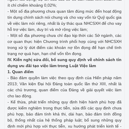
ít chỉ chiếm khoảng 0,02%;
- Một số địa phương chưa quan tâm đúng mức đến hoạt động
tín dụng chính sách nói chung và cho vay vốn từ Quỹ quốc gia
về việc làm nói riêng, nhất là ủy thác qua NHCSXH để cho vay
hỗ trợ việc làm, duy trì và mở rộng việc làm;
- Một số địa phương chưa chỉ đạo kịp thời các Sở ngành, các
cơ quan thực hiện Chương trình phối hợp cùng với NHCSXH
trong xử lý dứt điểm các khoản nợ tồn đọng để hạn chế tình
trạng nợ quá hạn, hạn chế vốn tồn đọng.
IV. Kiến nghị sửa đổi, bổ sung quy định về chính sách tín
dụng ưu đãi tạo việc làm trong Luật Việc làm
1. Quan điểm
- Bảo đảm quyền làm việc theo quy định của Hiến pháp năm
2013; Văn kiện Đại hội Đảng toàn quốc lần thứ XIII, nhất là
các chủ trương, quan điểm của Đảng về giải quyết việc làm
cho lao động.
- Kế thừa, phát triển những quy định hiện hành phù hợp đã
được kiểm nghiệm trong thực tiễn, sửa đổi các quy định chưa
phù hợp, bảo đảm tính khả thi, dài hạn, bảo đảm tính đồng
bộ, thống nhất của hệ thống pháp luật; bổ sung những quy
định mới phù hợp với thực tiễn, xu hướng phát triển kinh tế -