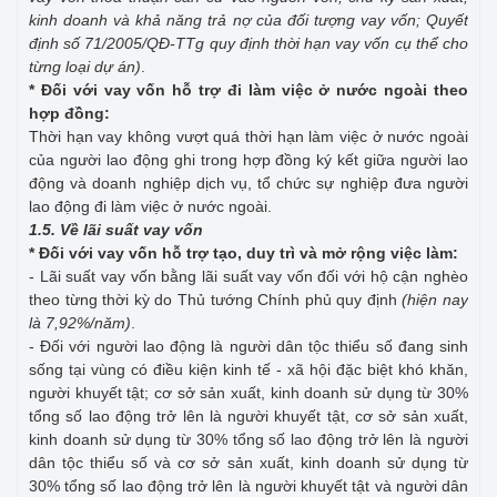
kinh doanh và khả năng trả nợ của đối tượng vay vốn; Quyết
định số 71/2005/QĐ-TTg quy định thời hạn vay vốn cụ thể cho
từng loại dự án)
.
* Đối với vay vốn hỗ trợ đi làm việc ở nước ngoài theo
hợp đồng:
Thời hạn vay không vượt quá thời hạn làm việc ở nước ngoài
của người lao động ghi trong hợp đồng ký kết giữa người lao
động và doanh nghiệp dịch vụ, tổ chức sự nghiệp đưa người
lao động đi làm việc ở nước ngoài.
1.5. Về lãi suất vay vốn
* Đối với vay vốn hỗ trợ tạo, duy trì và mở rộng việc làm:
- Lãi suất vay vốn bằng lãi suất vay vốn đối với hộ cận nghèo
theo từng thời kỳ do Thủ tướng Chính phủ quy định
(hiện nay
là 7,92%/năm)
.
- Đối với người lao động là người dân tộc thiểu số đang sinh
sống tại vùng có điều kiện kinh tế - xã hội đặc biệt khó khăn,
người khuyết tật; cơ sở sản xuất, kinh doanh sử dụng từ 30%
tổng số lao động trở lên là người khuyết tật, cơ sở sản xuất,
kinh doanh sử dụng từ 30% tổng số lao động trở lên là người
dân tộc thiểu số và cơ sở sản xuất, kinh doanh sử dụng từ
30% tổng số lao động trở lên là người khuyết tật và người dân