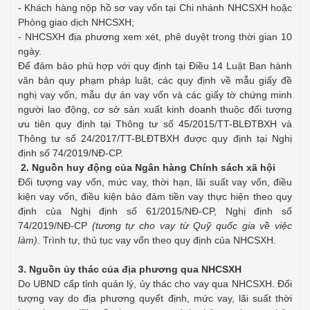
- Khách hàng nộp hồ sơ vay vốn tại Chi nhánh NHCSXH hoặc
Phòng giao dịch NHCSXH;
- NHCSXH địa phương xem xét, phê duyệt trong thời gian 10
ngày.
Để đảm bảo phù hợp với quy định tại Điều 14 Luật Ban hành
văn bản quy phạm pháp luật, các quy định về mẫu giấy đề
nghị vay vốn, mẫu dự án vay vốn và các giấy tờ chứng minh
người lao động, cơ sở sản xuất kinh doanh thuộc đối tượng
ưu tiên quy định tại Thông tư số 45/2015/TT-BLĐTBXH và
Thông tư số 24/2017/TT-BLĐTBXH được quy định tại Nghị
định số 74/2019/NĐ-CP.
2. Nguồn huy động của Ngân hàng Chính sách xã hội
Đối tượng vay vốn, mức vay, thời hạn, lãi suất vay vốn, điều
kiện vay vốn, điều kiện bảo đảm tiền vay thực hiện theo quy
định của Nghị định số 61/2015/NĐ-CP, Nghị định số
74/2019/NĐ-CP
(tương tự cho vay từ Quỹ quốc gia về việc
làm)
. Trình tự, thủ tục vay vốn theo quy định của NHCSXH.
3. Nguồn ủy thác của địa phương qua NHCSXH
Do UBND cấp tỉnh quản lý, ủy thác cho vay qua NHCSXH. Đối
tượng vay do địa phương quyết định, mức vay, lãi suất thời