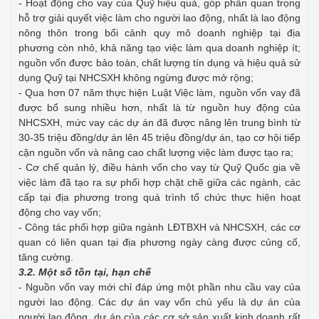
- Hoạt động cho vay của Quỹ hiệu quả, góp phần quan trọng
hỗ trợ giải quyết việc làm cho người lao động, nhất là lao động
nông thôn trong bối cảnh quy mô doanh nghiệp tại địa
phương còn nhỏ, khả năng tạo việc làm qua doanh nghiệp ít;
nguồn vốn được bảo toàn, chất lượng tín dụng và hiệu quả sử
dụng Quỹ tại NHCSXH không ngừng được mở rộng;
- Qua hơn 07 năm thực hiện Luật Việc làm, nguồn vốn vay đã
được bổ sung nhiều hơn, nhất là từ nguồn huy động của
NHCSXH, mức vay các dự án đã được nâng lên trung bình từ
30-35 triệu đồng/dự án lên 45 triệu đồng/dự án, tạo cơ hội tiếp
cận nguồn vốn và nâng cao chất lượng việc làm được tạo ra;
- Cơ chế quản lý, điều hành vốn cho vay từ Quỹ Quốc gia về
việc làm đã tạo ra sự phối hợp chặt chẽ giữa các ngành, các
cấp tại địa phương trong quá trình tổ chức thực hiện hoạt
động cho vay vốn;
- Công tác phối hợp giữa ngành LĐTBXH và NHCSXH, các cơ
quan có liên quan tại địa phương ngày càng được củng cố,
tăng cường.
3.2. Một số tồn tại, hạn chế
- Nguồn vốn vay mới chỉ đáp ứng một phần nhu cầu vay của
người lao động. Các dự án vay vốn chủ yếu là dự án của
người lao động, dự án của các cơ sở sản xuất kinh doanh rất