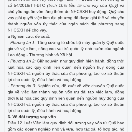
số 54/2016/TT-BTC
(trích
10% tiền lãi cho vay của Quỹ
)
và
chủ yếu nguồn vốn tăng thêm do NHCSXH huy động. Quỹ cho
vay giải quyết việc làm địa phương đã được giải thể và chuyển
thành nguồn vốn ủy thác của ngân sách địa phương sang
NHCSXH để cho vay.
à Nghiên cứu, đề xuất:
-
Phương án 1:
Tăng cường tổ chức bộ máy quản lý Quỹ quốc
gia về việc làm, nâng cao vai trò quản lý nhà nước của ngành
Lao động - Thương binh và Xã hội
-
Phương án 2:
Giữ nguyên như quy định hiện hành, đồng thời
luật hóa các quy định liên quan đến nguồn huy động của
NHCSXH và nguồn ủy thác của địa phương, tạo cơ sở thuận
lợi cho quản lý, điều hành và hoạt động
- Phương án 3:
Nghiên cứu, đề xuất về việc chuyển Quỹ quốc
gia về việc làm thành nguồn vốn ưu đãi tạo việc làm, đồng
thời luật hóa các quy định liên quan đến nguồn huy động của
NHCSXH và nguồn ủy thác của địa phương, tạo cơ sở thuận
lợi cho quản lý, điều hành và hoạt động.
3. Về đối tượng vay vốn
Điều 12 Luật Việc làm quy định đối tượng vay vốn từ Quỹ bao
gồm các doanh nghiệp nhỏ và vừa, hợp tác xã, tổ hợp tác, hộ