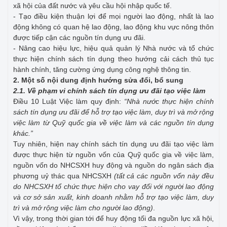
xã hội của đất nước và yêu cầu hội nhập quốc tế.
- Tạo điều kiện thuận lợi để mọi người lao động, nhất là lao
động không có quan hệ lao động, lao động khu vực nông thôn
được tiếp cận các nguồn tín dụng ưu đãi.
- Nâng cao hiệu lực, hiệu quả quản lý Nhà nước và tổ chức
thực hiện chính sách tín dụng theo hướng cải cách thủ tục
hành chính, tăng cường ứng dụng công nghệ thông tin.
2. Một số nội dung định hướng sửa đổi, bổ sung
2.1. Về phạm vi chính sách tín dụng ưu đãi tạo việc làm
Điều 10 Luật Việc làm quy định:
“
Nhà nước thực hiện chính
sách tín dụng ưu đãi để hỗ trợ tạo việc làm, duy trì và mở rộng
việc làm từ Quỹ quốc gia về việc làm và các nguồn tín dụng
khác.”
Tuy nhiên, hiện nay chính sách tín dụng ưu đãi tạo việc làm
được thực hiện từ nguồn vốn của Quỹ quốc gia về việc làm,
nguồn vốn do NHCSXH huy động và nguồn do ngân sách địa
phương uỷ thác qua NHCSXH
(tất cả các nguồn vốn này đều
do NHCSXH tổ chức thực hiện cho vay đối với người lao động
và cơ sở sản xuất, kinh doanh nhằm hỗ trợ tạo việc làm, duy
trì và mở rộng việc làm cho người lao động)
.
Vì vậy, trong thời gian tới để huy động tối đa nguồn lực xã hội,