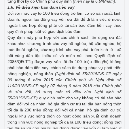
từng thời kỳ do Chính phủ quy định
(hiện nay là 6,6%/năm)
.
1.6. Về điều kiện bảo đảm tiền vay
Đối với mức vay từ 100 triệu đồng trở lên, cơ sở sản xuất, kinh
doanh, người lao động vay vốn ưu đãi để đi làm việc ở nước
ngoài theo hợp đồng phải có tài sản bảo đảm tiền vay theo
quy định pháp luật về giao dịch bảo đảm.
Quy định này phù hợp với các chính sách tín dụng ưu đãi
khác như: chương trình cho vay hộ nghèo, hộ cận nghèo, hộ
mới thoát nghèo, chương trình cho vay phát triển kinh tế - xã
hội vùng dân tộc thiểu số và miền núi theo Quyết định số
2085/QĐ-TTg được vay vốn tối đa 100 triệu đồng/hộ không
phải bảo đảm tiền vay; chính sách tín dụng phục vụ phát triển
nông nghiệp, nông thôn
(Nghị định số 55/2015/NĐ-CP ngày
09 tháng 6 năm 2015 của Chính phủ và Nghị định số
116/2018/NĐ-CP ngày 07 tháng 9 năm 2018 của Chính phủ
về sửa đổi, bổ sung một số điều của Nghị định số
55/2015/NĐ-CP)
quy định mức cho vay không có tài sản bảo
đảm đối với cá nhân, hộ gia đình cư trú tại địa bàn nông thôn
tối đa là 200 triệu đồng; đối với cá nhân, hộ gia đình cư trú
ngoài khu vực nông thôn có hoạt động sản xuất kinh doanh
trong lĩnh vực nông nghiệp tối đa là 100 triệu đồng; đồng thời
tạo thuận lợi cho người lao động được vay vốn đi làm việc ở