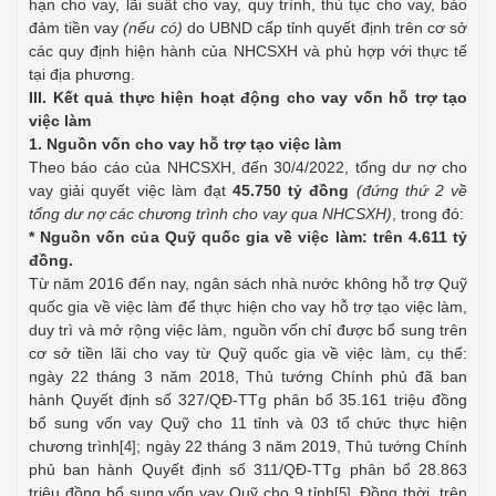
hạn cho vay, lãi suất cho vay, quy trình, thủ tục cho vay, bảo
đảm tiền vay
(nếu có)
do UBND cấp tỉnh quyết định trên cơ sở
các quy định hiện hành của NHCSXH và phù hợp với thực tế
tại địa phương.
III. Kết quả thực hiện hoạt động cho vay vốn hỗ trợ tạo
việc làm
1. Nguồn vốn cho vay hỗ trợ tạo việc làm
Theo báo cáo của NHCSXH, đến 30/4/2022, tổng dư nợ cho
vay giải quyết việc làm đạt
45.750 tỷ đồng
(đứng thứ 2 về
tổng dư nợ các chương trình cho vay qua NHCSXH)
, trong đó:
* Nguồn vốn của Quỹ quốc gia về việc làm: trên 4.611 tỷ
đồng.
Từ năm 2016 đến nay, ngân sách nhà nước không hỗ trợ Quỹ
quốc gia về việc làm để thực hiện cho vay hỗ trợ tạo việc làm,
duy trì và mở rộng việc làm, nguồn vốn chỉ được bổ sung trên
cơ sở tiền lãi cho vay từ Quỹ quốc gia về việc làm, cụ thể:
ngày 22 tháng 3 năm 2018, Thủ tướng Chính phủ đã ban
hành Quyết định số 327/QĐ-TTg phân bổ 35.161 triệu đồng
bổ sung vốn vay Quỹ cho 11 tỉnh và 03 tổ chức thực hiện
chương trình
; ngày 22 tháng 3 năm 2019, Thủ tướng Chính
[4]
phủ ban hành Quyết định số 311/QĐ-TTg phân bổ 28.863
triệu đồng bổ sung vốn vay Quỹ cho 9 tỉnh
. Đồng thời, trên
[5]