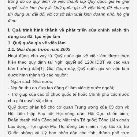
trong đó có quy định về việc thành lập Quỹ quốc gia về giải
quyết việc làm (nay là Quỹ quốc gia về việc làm) để cho vay
tín dụng ưu đãi đối với cơ sở sản xuất kinh doanh nhỏ, hộ gia
đình.
I. Quá trình hình thành và phát triển của chính sách tín
dụng ưu đãi tạo việc làm
1. Quỹ quốc gia về việc làm
1.1. Giai đoạn trước năm 2005
Hoạt động cho vay từ Quỹ quốc gia về việc làm được thực
hiện theo quy định tại Nghị quyết số 120/HĐBT và các văn
bản hướng dẫn
. Giai đoạn này, Quỹ quốc gia về việc làm
[1]
được hình thành từ các nguồn:
- Ngân sách Nhà nước;
- Nguồn thu do đưa lao động đi làm việc ở nước ngoài;
- Trợ giúp của các tổ chức quốc tế hoặc Chính phủ các nước
cho giải quyết việc làm.
Quỹ được phân bổ cho cơ quan Trung ương của 09 đơn vị:
Hội Liên hiệp Phụ nữ; Hội nông dân; Hội Cựu chiến binh;
Đoàn thanh niên Cộng sản; Mặt trận Tổ quốc; Tổng Liên đoàn
Lao động; Hội người Mù; Hội đồng Liên minh Hợp tác xã; Bộ
Quốc phòng và Uỷ ban nhân dân các tỉnh, thành phố trực