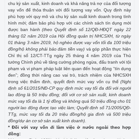
chu kỳ sản xuất, kinh doanh và khả năng trả nợ của đối tượng
vay vốn để thỏa thuận với đối tượng vay vốn. Quy định này
phù hợp với quy mô và chu kỳ sản xuất kinh doanh trong tình
hình mới; đảm bảo phù hợp với các chính sách tín dụng mới
được ban hành
(theo Quyết định số 12/QĐ-HĐQT ngày 22
tháng 02 năm 2019 của Hội đồng quản trị NHCSXH, từ ngày
01 tháng 3 năm 2019, hộ nghèo được vay vốn tối đa 100 triệu
đồng/hộ không phải bảo đảm tiền vay)
và góp phần thực hiện
Chỉ thị số 12/CT-TTg ngày 25 tháng 4 năm 2019 của Thủ
tướng Chính phủ về tăng cường phòng ngừa, đấu tranh với tội
phạm và vi phạm pháp luật liên quan đến hoạt động “tín dụng
đen”; đồng thời nâng cao vai trò, trách nhiệm của NHCSXH
trong việc thẩm định, quyết định mức vay vốn cụ thể
(Nghị
định số 61/2015/NĐ-CP quy định
mức vay tối đa đối với người
lao động là 50 triệu đồng; đối với cơ sở sản xuất, kinh doanh
mức vay tối đa là 1 tỷ đồng và không quá 50 triệu đồng cho 01
người lao động được tạo việc làm; Quyết định số 71/2005/QĐ-
TTg, mức vay tối đa 20 triệu đồng/hộ gia đình và 500 triệu
đồng/dự án cơ sở sản xuất kinh doanh)
.
* Đối với vay vốn đi làm việc ở nước ngoài theo hợp
đồng: