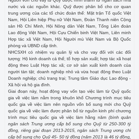
nước và các nguồn khác. Quỹ được phân bổ cho cơ quan
trung ương của các tổ chức đoàn thể: Mặt trận Tổ quốc Việt
Nam, Hội Liên hiệp Phụ nữ Việt Nam, Đoàn Thanh niên Cộng
sản Hồ Chí Minh, Hội Nông dân Việt Nam, Tổng Liên đoàn
Lao động Việt Nam, Hội Cựu Chiến binh Việt Nam, Liên minh
Hợp tác xã Việt Nam, Hội Người mù Việt Nam và Bộ Quốc
phòng và UBND cấp tỉnh.
NHCSXH có nhiệm vụ quản lý và cho vay đối với các đối
tượng: Hộ kinh doanh cá thể; tổ hợp sản xuất; hợp tác xã hoạt
động theo Luật Hợp tác xã; cơ sở sản xuất kinh doanh của
người tàn tật; doanh nghiệp nhỏ và vừa hoạt động theo Luật
Doanh nghiệp; chủ trang trại; Trung tâm Giáo dục Lao động -
Xã hội và hộ gia đình.
Giai đoạn này, hoạt động vay vốn tạo việc làm từ Quỹ quốc
gia về việc làm nằm trong khuôn khổ Chương trình mục tiêu
quốc gia về việc làm nên nguồn vốn bổ sung mới cho Quỹ
quốc gia về việc làm được phân bổ từ nguồn kinh phí chương
trình mục tiêu quốc gia về việc làm hằng năm
(bình quân
ngân sách Trung ương cấp bổ sung cho Quỹ từ 250-300 tỷ
đồng, riêng giai đoạn 2013-2015, ngân sách Trung ương chỉ
cấp bổ sung cho Quỹ 45- 50 tỷ đồng (năm 2013 là 46 tỷ đồng,