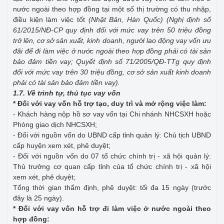
nước ngoài theo hợp đồng tại một số thị trường có thu nhập,
điều kiện làm việc tốt
(Nhật Bản, Hàn Quốc)
(Nghị định số
61/2015/NĐ-CP quy định đối với mức vay trên 50 triệu đồng
trở lên, cơ sở sản xuất, kinh doanh, người lao động vay vốn ưu
đãi để đi làm việc ở nước ngoài theo hợp đồng phải có tài sản
bảo đảm tiền vay; Quyết định số 71/2005/QĐ-TTg quy định
đối với mức vay trên 30 triệu đồng, cơ sở sản xuất kinh doanh
phải có tài sản bảo đảm tiền vay).
1.7. Về trình tự, thủ tục vay vốn
* Đối với vay vốn hỗ trợ tạo, duy trì và mở rộng việc làm:
- Khách hàng nộp hồ sơ vay vốn tại Chi nhánh NHCSXH hoặc
Phòng giao dịch NHCSXH;
- Đối với nguồn vốn do UBND cấp tỉnh quản lý: Chủ tịch UBND
cấp huyện xem xét, phê duyệt;
- Đối với nguồn vốn do 07 tổ chức chính trị - xã hội quản lý:
Thủ trưởng cơ quan cấp tỉnh của tổ chức chính trị - xã hội
xem xét, phê duyệt;
Tổng thời gian thẩm định, phê duyệt: tối đa 15 ngày (trước
đây là 25 ngày).
* Đối với vay vốn hỗ trợ đi làm việc ở nước ngoài theo
hợp đồng: