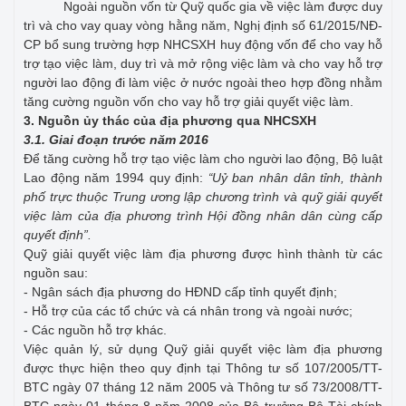
Ngoài nguồn vốn từ Quỹ quốc gia về việc làm được duy
trì và cho vay quay vòng hằng năm, Nghị định số 61/2015/NĐ-
CP bổ sung trường hợp NHCSXH huy động vốn để cho vay hỗ
trợ tạo việc làm, duy trì và mở rộng việc làm và cho vay hỗ trợ
người lao động đi làm việc ở nước ngoài theo hợp đồng nhằm
tăng cường nguồn vốn cho vay hỗ trợ giải quyết việc làm.
3. Nguồn ủy thác của địa phương qua NHCSXH
3.1. Giai đoạn trước năm 2016
Để tăng cường hỗ trợ tạo việc làm cho người lao động, Bộ luật
Lao động năm 1994 quy định:
Uỷ ban nhân dân tỉnh, thành
“
phố trực thuộc Trung ương lập chương trình và quỹ giải quyết
việc làm của địa phương trình Hội đồng nhân dân cùng cấp
quyết định
”.
Quỹ giải quyết việc làm địa phương được hình thành từ các
nguồn sau:
- Ngân sách địa phương do HĐND cấp tỉnh quyết định;
- Hỗ trợ của các tổ chức và cá nhân trong và ngoài nước;
- Các nguồn hỗ trợ khác.
Việc quản lý, sử dụng Quỹ giải quyết việc làm địa phương
được thực hiện theo quy định tại Thông tư số 107/2005/TT-
BTC ngày 07 tháng 12 năm 2005 và Thông tư số 73/2008/TT-
BTC ngày 01 tháng 8 năm 2008 của Bộ trưởng Bộ Tài chính