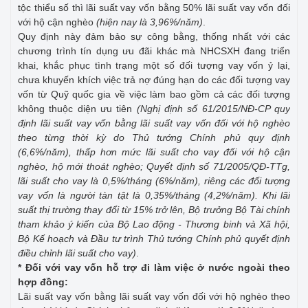
tộc thiểu số thì lãi suất vay vốn bằng 50% lãi suất vay vốn đối
với hộ cận nghèo
(hiện nay là 3,96%/năm)
.
Quy định này đảm bảo sự công bằng, thống nhất với các
chương trình tín dụng ưu đãi khác mà NHCSXH đang triển
khai, khắc phục tình trạng một số đối tượng vay vốn ỷ lại,
chưa khuyến khích việc trả nợ đúng hạn do các đối tượng vay
vốn từ Quỹ quốc gia về việc làm bao gồm cả các đối tượng
không thuộc diện ưu tiên
(Nghị định số 61/2015/NĐ-CP quy
định
lãi suất vay vốn bằng lãi suất vay vốn đối với hộ nghèo
theo từng thời kỳ do Thủ tướng Chính phủ quy định
(6,6%/năm), thấp hơn mức lãi suất cho vay đối với hộ cận
nghèo, hộ mới thoát nghèo; Quyết định số 71/2005/QĐ-TTg,
lãi suất cho vay là 0,5%/tháng (6%/năm), riêng các đối tượng
vay vốn là người tàn tật là 0,35%/tháng (4,2%/năm). Khi lãi
suất thị trường thay đổi từ 15% trở lên, Bộ trưởng Bộ Tài chính
tham khảo ý kiến của Bộ Lao động - Thương binh và Xã hội,
Bộ Kế hoạch và Đầu tư trình Thủ tướng Chính phủ quyết định
điều chỉnh lãi suất cho vay)
.
* Đối với vay vốn hỗ trợ đi làm việc ở nước ngoài theo
hợp đồng:
Lãi suất vay vốn bằng lãi suất vay vốn đối với hộ nghèo theo