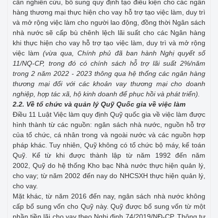
cần nghiên cứu, bổ sung quy định tạo điều kiện cho các ngân
hàng thương mại thực hiện cho vay hỗ trợ tạo việc làm, duy trì
và mở rộng việc làm cho người lao động, đồng thời Ngân sách
nhà nước sẽ cấp bù chênh lệch lãi suất cho các Ngân hàng
khi thực hiện cho vay hỗ trợ tạo việc làm, duy trì và mở rộng
việc làm
(vừa qua, Chính phủ đã ban hành Nghị quyết số
11/NQ-CP, trong đó có chính sách
ỗ trợ lãi suất 2%/năm
h
trong 2 năm 2022 - 2023 thông qua hệ thống các ngân hàng
thương mại đối với các khoản vay thương mại cho doanh
nghiệp, hợp tác xã, hộ kinh doanh
để phục hồi và phát triển).
2.2. Về tổ chức và quản lý Quỹ Quốc gia về việc làm
Điều 11 Luật Việc làm quy định Quỹ quốc gia về việc làm được
hình thành từ các nguồn: ngân sách nhà nước, nguồn hỗ trợ
của tổ chức, cá nhân trong và ngoài nước và các nguồn hợp
pháp khác. Tuy nhiên, Quỹ không có tổ chức bộ máy, kế toán
Quỹ. Kể từ khi được thành lập từ năm 1992 đến năm
2002, Quỹ do hệ thống Kho bạc Nhà nước thực hiện quản lý,
cho vay; từ năm 2002 đến nay do NHCSXH thực hiện quản lý,
cho vay.
Mặt khác, từ năm 2016 đến nay, ngân sách nhà nước không
cấp bổ sung vốn cho Quỹ này. Quỹ được bổ sung vốn từ một
phần tiền lãi cho vay theo Nghị định 74/2019/NĐ-CP, Thông tư