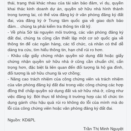
thái, trạng thái khác nhau của tài sản bảo đảm, ví dụ, quyền
khai thác kinh doanh dự án, quyền sở hữu nhà hình thành
trong tương lai, có thể vừa đăng ký ở văn phòng đăng ký đất
đai, vừa đăng ký ở Trung tâm quốc gia về giao dịch bảo
đảm... chúng ta phải kiểm tra thông tin rất kỹ.
- Về phía Sở tài nguyên môi trường, các văn phòng đăng ký
đất đai, chúng ta cũng cần thiết lập một cơ sở quốc gia về
thông tin để các ngân hàng, các tổ chức, cá nhân có thể dễ
dàng tra cứu, tìm hiểu thông tin, hạn chế rủi ro hơn.
- Khâu cấp giấy chứng nhận quyền sử dụng đất hoặc giấy
chứng nhận quyền sở hữu nhà ở cũng cần chuẩn chỉ, cẩn
trọng hơn, đặc biệt là liên quan đến đối tượng là hộ gia đình,
đối tượng là sở hữu chung là vợ chồng;
- Nâng cao trách nhiệm của công chứng viên và trách nhiệm
của văn phòng đăng ký đất đai trong việc công chứng các hợp
đồng thế chấp quyền sử dụng đất và sở hữu nhà ở, cũng như
việc đăng ký. Bởi thực tế không ít trường hợp các tổ chức tín
dụng gánh chịu hậu quả rủi ro không do lỗi của mình mà do
lỗi của công chứng viên hoặc văn phòng đăng ký đất đai.
Nguồn: KD&PL
Trần Thị Minh Nguyệt