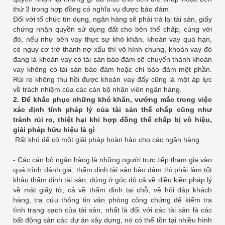
thứ 3 trong hợp đồng có nghĩa vụ được bảo đảm.
Đối với tổ chức tín dụng, ngân hàng sẽ phải trả lại tài sản, giấy
chứng nhận quyền sử dụng đất cho bên thế chấp, cùng với
đó, nếu như bên vay thực sự khó khăn, khoản vay quá hạn,
có nguy cơ trở thành nợ xấu thì vô hình chung, khoản vay đó
đang là khoản vay có tài sản bảo đảm sẽ chuyển thành khoản
vay không có tài sản bảo đảm hoặc chỉ bảo đảm một phần.
Rủi ro không thu hồi được khoản vay đấy cũng là một áp lực
về trách nhiệm của các cán bộ nhân viên ngân hàng.
2. Để khắc phục những khó khăn, vướng mắc trong việc
xác định tính pháp lý của tài sản thế chấp cũng như
tránh rủi ro, thiệt hại khi hợp đồng thế chấp bị vô hiệu,
giải pháp hữu hiệu là gì
Rất khó để có một giải pháp hoàn hảo cho các ngân hàng.
- Các cán bộ ngân hàng là những người trực tiếp tham gia vào
quá trình đánh giá, thẩm định tài sản bảo đảm thì phải làm tốt
khâu thẩm định tài sản, đứng ở góc độ cả về điều kiện pháp lý
về mặt giấy tờ, cả về thẩm định tại chỗ, về hỏi đáp khách
hàng, tra cứu thông tin văn phòng công chứng để kiểm tra
tình trạng sạch của tài sản, nhất là đối với các tài sản là các
bất động sản các dự án xây dựng, nó có thể tồn tại nhiều hình