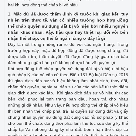
hại khi hợp đồng thế chấp bị vô hiệu
1. Mặc dù đã được thẩm định kỹ trước khi giao kết, tuy
nhiên trên thực tế, vẫn có nhiều trường hợp hợp đồng
thế chấp quyền sử dụng đất bị vô hiệu bởi nhiều nguyên
nhân khác nhau. Vậy, hậu quả hay thiệt hại đối với bên
nhận thế chấp, cụ thể là ngân hàng ở đây là gì
Đây là một trong những rủi ro đối với các ngân hàng. Trong
trường hợp này, mặc dù hợp đồng đã được công chứng, đã
được kiểm tra, thẩm duyệt, đã được đăng ký giao dịch bảo
đảm nhưng ngân hàng sẽ không được bảo vệ quyền lợi.
Khi hợp đồng thế chấp quyền sử dụng đất bị vô hiệu thì hậu
quả pháp lý của nó căn cứ theo Điều 131 Bộ luật Dân sự 2015
thì giao dịch dân sự vô hiệu không làm phát sinh, thay đổi,
chấm dứt quyền, nghĩa vụ dân sự của các bên kể từ thời điểm
giao dịch được xác lập. Khi giao dịch dân sự vô hiệu thì các
bên khôi phục lại tình trạng ban đầu, hoàn trả cho nhau
những gì đã nhận. Như vậy, nếu hợp đồng thế chấp bị vô hiệu
thì bên nhận thế chấp phải trả lại quyền sử dụng đất và giấy
chứng nhận quyền sử dụng đất cùng các hồ sơ pháp lý khác
cho bên thế chấp, đồng thời phải làm thủ tục xóa đăng ký thế
chấp tại Văn phòng đăng ký nhà đất. Bên nhận thế chấp có
quyền nhận lại những gì đã trao cho bên thế chấp hoặc bên